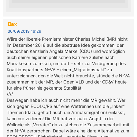
Dax
30/09/2019 16:29
Wäre der liberale Premierminister Charles Michel (MR) nicht
im Dezember 2018 auf die abstruse Idee gekommen, der
deutschen Kanzlerin Angela Merkel (CDU) und womöglich
auch seiner eigenen politischen Karriere zuliebe nach
Marrakesch zu reisen, um dort – sehr zur Verärgerung des
Koalitionspartners N-VA – einen „Migrationspakt“ zu
unterzeichnen, den die Welt nicht brauchte, stünde die N-VA
zusammen mit der MR, der Open VLD und der CD&V heute
für eine früher nie gekannte Stabilität.
////
Deswegen habe ich auch nicht mehr die MR gewählt. Wer
sich gegen ECOLO/PS auf eine Wettrennen um die „linken“
Themen (dazu gehört auch die Armutsmigration) einlässt,
kann nur verlieren! Die MR hat vor lauter Angst in der
Wallonie als „Verräter“ da zu stehen die Zusammenarbeit mit
der N-VA zerbrochen. Dabei wäre eine klare Alternative zum
ECOLOPSCDH Einheitsbrei – gerade in Klima- und