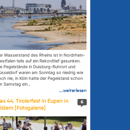
er Wasserstand des Rheins ist in Nordrhein-
estfalen teils auf ein Rekordtief gesunken.
ie Pegelstände in Duisburg-Ruhrort und
üsseldorf waren am Sonntag so niedrig wie
och nie, in Köln hatte der Pegelstand schon
m Samstag ein…
....weiterlesen
as 44. Tirolerfest in Eupen in
6
ildern [Fotogalerie]