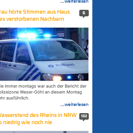
....weiterlesen
rau hörte Stimmen aus Haus
6
es verstorbenen Nachbarn
ie immer montags war auch der Bericht der
olizeizone Weser-Göhl an diesem Montag
ehr ausführlich.
....weiterlesen
asserstand des Rheins in NRW
102
o niedrig wie noch nie