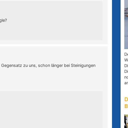
gle?
D
W
m Gegensatz zu uns, schon länger bei Steinigungen
D
D
n
a
D
B