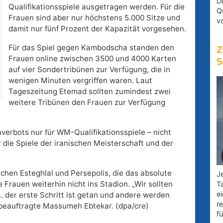
D
Qualifikationsspiele ausgetragen werden. Für die
Q
Frauen sind aber nur höchstens 5.000 Sitze und
v
damit nur fünf Prozent der Kapazität vorgesehen.
Für das Spiel gegen Kambodscha standen den
Z
Frauen online zwischen 3500 und 4000 Karten
S
auf vier Sondertribünen zur Verfügung, die in
wenigen Minuten vergriffen waren. Laut
Tageszeitung Etemad sollten zumindest zwei
weitere Tribünen den Frauen zur Verfügung
verbots nur für WM-Qualifikationsspiele – nicht
r die Spiele der iranischen Meisterschaft und der
chen Esteghlal und Persepolis, die das absolute
Je
e Frauen weiterhin nicht ins Stadion. „Wir sollten
T
e
… der erste Schritt ist getan und andere werden
r
nbeauftragte Massumeh Ebtekar. (dpa/cre)
fü