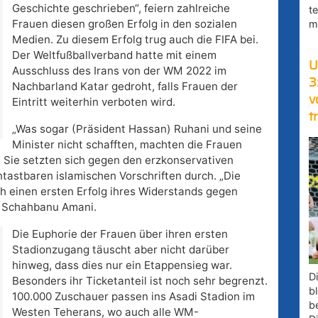
Geschichte geschrieben“, feiern zahlreiche
t
Frauen diesen großen Erfolg in den sozialen
m
Medien. Zu diesem Erfolg trug auch die FIFA bei.
Der Weltfußballverband hatte mit einem
U
Ausschluss des Irans von der WM 2022 im
3
Nachbarland Katar gedroht, falls Frauen der
v
Eintritt weiterhin verboten wird.
t
„Was sogar (Präsident Hassan) Ruhani und seine
Minister nicht schafften, machten die Frauen
n. Sie setzten sich gegen den erzkonservativen
ntastbaren islamischen Vorschriften durch. „Die
 einen ersten Erfolg ihres Widerstands gegen
in Schahbanu Amani.
Die Euphorie der Frauen über ihren ersten
Stadionzugang täuscht aber nicht darüber
hinweg, dass dies nur ein Etappensieg war.
D
Besonders ihr Ticketanteil ist noch sehr begrenzt.
bl
100.000 Zuschauer passen ins Asadi Stadion im
b
Westen Teherans, wo auch alle WM-