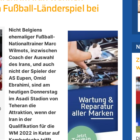
 Fußball-Länderspiel bei
Nicht Belgiens
ehemaliger Fußball-
Nationaltrainer Marc
N
Wilmots, inzwischen
Coach der Auswahl
Z
des Irans, und auch
w
nicht der Spieler der
AS Eupen, Omid
Ebrahimi, sind am
heutigen Donnerstag
im Asadi Stadion von
Teheran die
0
Attraktion, wenn der
Iran in der
Qualifikation für die
WM 2022 in Katar auf
D
Kambodscha trifft.