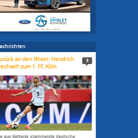
achrichten
urück an den Rhein: Hendrich
3
echselt zum 1. FC Köln
ie aus Kettenis stammende deutsche