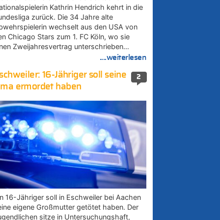
tionalspielerin Kathrin Hendrich kehrt in die
undesliga zurück. Die 34 Jahre alte
bwehrspielerin wechselt aus den USA von
en Chicago Stars zum 1. FC Köln, wo sie
inen Zweijahresvertrag unterschrieben…
....weiterlesen
schweiler: 16-Jähriger soll seine
2
ma ermordet haben
in 16-Jähriger soll in Eschweiler bei Aachen
eine eigene Großmutter getötet haben. Der
ugendlichen sitze in Untersuchungshaft,