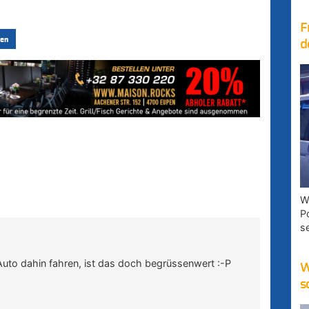
F
en
d
W
P
s
Auto dahin fahren, ist das doch begrüssenwert :-P
W
s