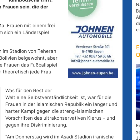
Na
 Frauen sein, die der
B
A
d
al Frauen mit einem frei
e
m sich ein Länderspiel
E
n im Stadion von Teheran
O
Bolivien beigewohnt, aber
e Frauen das Fußballspiel
 theoretisch jede Frau
Was für den Rest der
Welt eine Selbstverständlichkeit ist, war für die
Frauen in der islamischen Republik ein langer und
harter Kampf gegen die streng-islamischen
Vorschriften des ultrakonservativen Klerus – und
gegen ihre Diskriminierung.
E
s
“Am Donnerstag wird im Asadi Stadion iranische
J