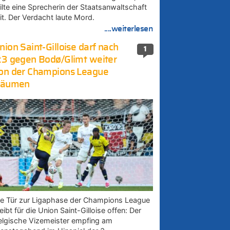
eilte eine Sprecherin der Staatsanwaltschaft
it. Der Verdacht laute Mord.
....weiterlesen
nion Saint-Gilloise darf nach
1
:3 gegen Bodø/Glimt weiter
on der Champions League
räumen
ie Tür zur Ligaphase der Champions League
eibt für die Union Saint-Gilloise offen: Der
elgische Vizemeister empfing am