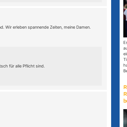
ind. Wir erleben spannende Zeiten, meine Damen.
E
a
e
Ti
h
ch für alle Pflicht sind.
B
R
R
b