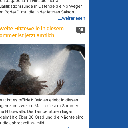
ienstagabend im Hinspiel der 3.
ualifikationsrunde in Ostende die Norweger
on Bodø/Glimt, die in der letzten Saison…
....weiterlesen
weite Hitzewelle in diesem
46
ommer ist jetzt amtlich
tzt ist es offiziell: Belgien erlebt in diesen
agen zum zweiten Mal in diesem Sommer
ine Hitzewelle. Die Temperaturen liegen
egelmäßig über 30 Grad und die Nächte sind
r die Jahreszeit zu mild.