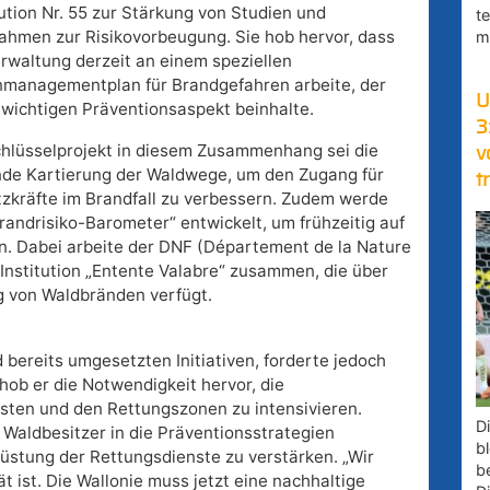
ution Nr. 55 zur Stärkung von Studien und
t
hmen zur Risikovorbeugung. Sie hob hervor, dass
m
erwaltung derzeit an einem speziellen
nmanagementplan für Brandgefahren arbeite, der
U
 wichtigen Präventionsaspekt beinhalte.
3
chlüsselprojekt in diesem Zusammenhang sei die
v
nde Kartierung der Waldwege, um den Zugang für
t
tzkräfte im Brandfall zu verbessern. Zudem werde
randrisiko-Barometer“ entwickelt, um frühzeitig auf
n. Dabei arbeite der DNF (Département de la Nature
 Institution „Entente Valabre“ zusammen, die über
 von Waldbränden verfügt.
 bereits umgesetzten Initiativen, forderte jedoch
hob er die Notwendigkeit hervor, die
ten und den Rettungszonen zu intensivieren.
D
 Waldbesitzer in die Präventionsstrategien
bl
rüstung der Rettungsdienste zu verstärken. „Wir
b
t ist. Die Wallonie muss jetzt eine nachhaltige