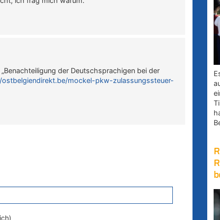
acht, ich frag mich warum.
 „Benachteiligung der Deutschsprachigen bei der
E
//ostbelgiendirekt.be/mockel-pkw-zulassungssteuer-
a
e
Ti
h
B
R
R
b
ich)