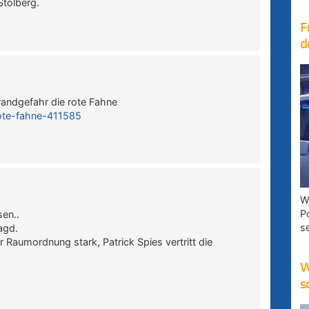
Stolberg.
F
d
ndgefahr die rote Fahne
rote-fahne-411585
W
P
sen..
s
Jagd.
 Raumordnung stark, Patrick Spies vertritt die
W
s