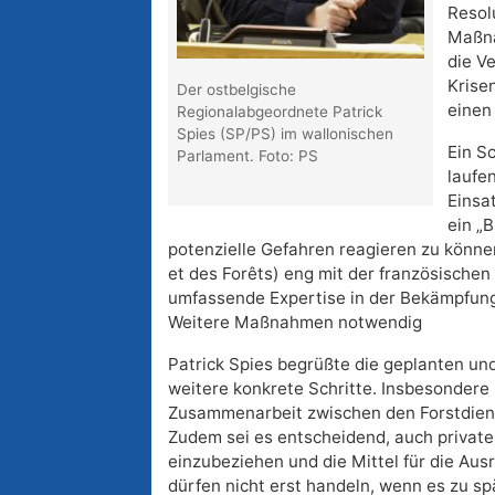
Resol
Maßna
die V
Krise
Der ostbelgische
einen
Regionalabgeordnete Patrick
Spies (SP/PS) im wallonischen
Ein S
Parlament. Foto: PS
laufe
Einsa
ein „B
potenzielle Gefahren reagieren zu könne
et des Forêts) eng mit der französischen
umfassende Expertise in der Bekämpfung
Weitere Maßnahmen notwendig
Patrick Spies begrüßte die geplanten und
weitere konkrete Schritte. Insbesondere 
Zusammenarbeit zwischen den Forstdiens
Zudem sei es entscheidend, auch private
einzubeziehen und die Mittel für die Aus
dürfen nicht erst handeln, wenn es zu spä