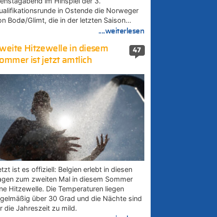
ienstagabend im Hinspiel der 3.
ualifikationsrunde in Ostende die Norweger
on Bodø/Glimt, die in der letzten Saison…
....weiterlesen
weite Hitzewelle in diesem
47
ommer ist jetzt amtlich
tzt ist es offiziell: Belgien erlebt in diesen
agen zum zweiten Mal in diesem Sommer
ine Hitzewelle. Die Temperaturen liegen
egelmäßig über 30 Grad und die Nächte sind
r die Jahreszeit zu mild.