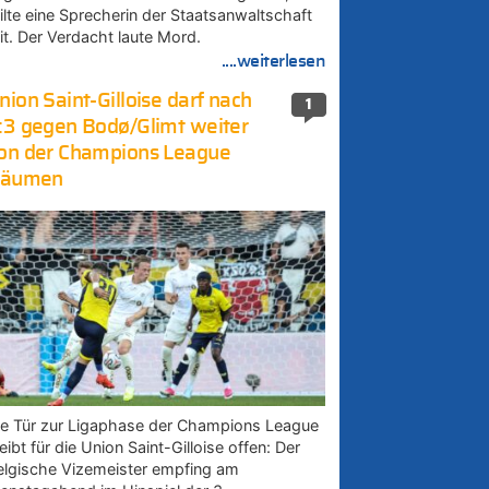
eilte eine Sprecherin der Staatsanwaltschaft
it. Der Verdacht laute Mord.
....weiterlesen
nion Saint-Gilloise darf nach
1
:3 gegen Bodø/Glimt weiter
on der Champions League
räumen
ie Tür zur Ligaphase der Champions League
eibt für die Union Saint-Gilloise offen: Der
elgische Vizemeister empfing am