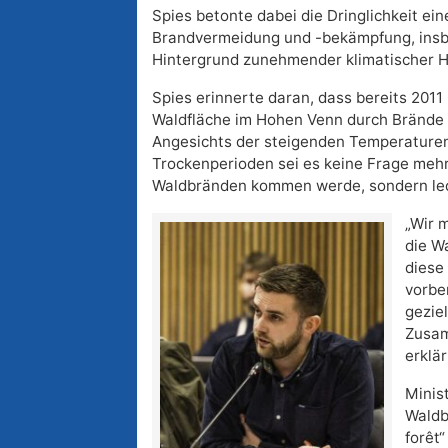
Spies betonte dabei die Dringlichkeit ein
Brandvermeidung und -bekämpfung, ins
Hintergrund zunehmender klimatischer 
Spies erinnerte daran, dass bereits 2011
Waldfläche im Hohen Venn durch Brände 
Angesichts der steigenden Temperatur
Trockenperioden sei es keine Frage mehr
Waldbränden kommen werde, sondern led
„Wir 
die W
diese
vorber
gezie
Zusam
erklär
Minist
Waldb
forêt“