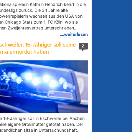
tionalspielerin Kathrin Hendrich kehrt in die
undesliga zurück. Die 34 Jahre alte
bwehrspielerin wechselt aus den USA von
en Chicago Stars zum 1. FC Köln, wo sie
inen Zweijahresvertrag unterschrieben…
....weiterlesen
schweiler: 16-Jähriger soll seine
2
ma ermordet haben
in 16-Jähriger soll in Eschweiler bei Aachen
eine eigene Großmutter getötet haben. Der
ugendlichen sitze in Untersuchungshaft,