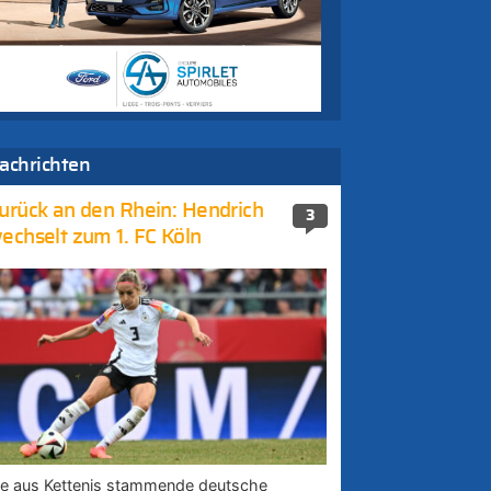
achrichten
urück an den Rhein: Hendrich
3
echselt zum 1. FC Köln
ie aus Kettenis stammende deutsche