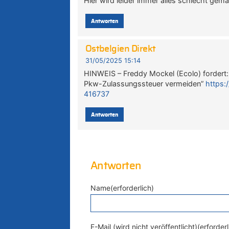
Hier wird leider immer alles schlecht gem
Antworten
Ostbelgien Direkt
31/05/2025 15:14
HINWEIS – Freddy Mockel (Ecolo) fordert:
Pkw-Zulassungssteuer vermeiden”
https:
416737
Antworten
Antworten
Name(erforderlich)
E-Mail (wird nicht veröffentlicht)(erforderl