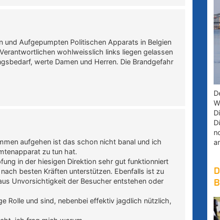
 und Aufgepumpten Politischen Apparats in Belgien
rantwortlichen wohlweisslich links liegen gelassen
ngsbedarf, werte Damen und Herren. Die Brandgefahr
D
W
D
D
n
ammen aufgehen ist das schon nicht banal und ich
a
mtenapparat zu tun hat.
g in der hiesigen Direktion sehr gut funktionniert
D
ach besten Kräften unterstützen. Ebenfalls ist zu
aus Unvorsichtigkeit der Besucher entstehen oder
B
 Rolle und sind, nebenbei effektiv jagdlich nützlich,