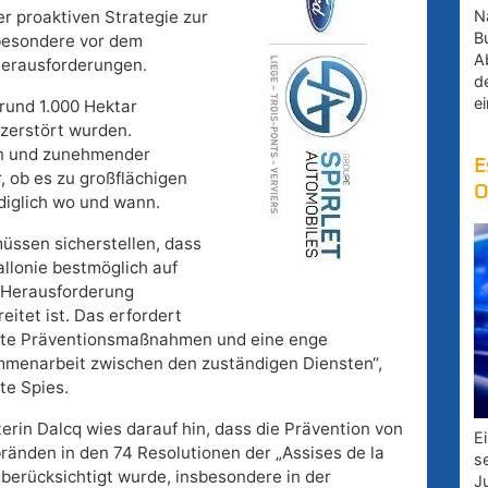
Na
er proaktiven Strategie zur
B
besondere vor dem
A
Herausforderungen.
d
e
 rund 1.000 Hektar
zerstört wurden.
en und zunehmender
E
, ob es zu großflächigen
O
iglich wo und wann.
müssen sicherstellen, dass
allonie bestmöglich auf
 Herausforderung
eitet ist. Das erfordert
lte Präventionsmaßnahmen und eine enge
menarbeit zwischen den zuständigen Diensten“,
te Spies.
erin Dalcq wies darauf hin, dass die Prävention von
E
ränden in den 74 Resolutionen der „Assises de la
s
 berücksichtigt wurde, insbesondere in der
J