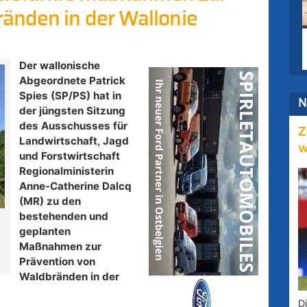
änden in der Wallonie
Der wallonische
Abgeordnete Patrick
Spies (SP/PS) hat in
N
der jüngsten Sitzung
des Ausschusses für
Z
Landwirtschaft, Jagd
w
und Forstwirtschaft
Regionalministerin
Anne-Catherine Dalcq
(MR) zu den
bestehenden und
e
geplanten
Maßnahmen zur
Prävention von
Waldbränden in der
D