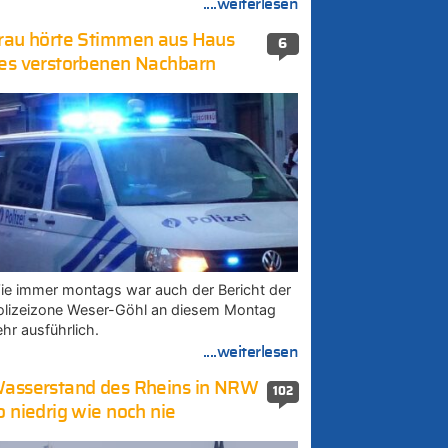
....weiterlesen
rau hörte Stimmen aus Haus
6
es verstorbenen Nachbarn
ie immer montags war auch der Bericht der
olizeizone Weser-Göhl an diesem Montag
ehr ausführlich.
....weiterlesen
asserstand des Rheins in NRW
102
o niedrig wie noch nie