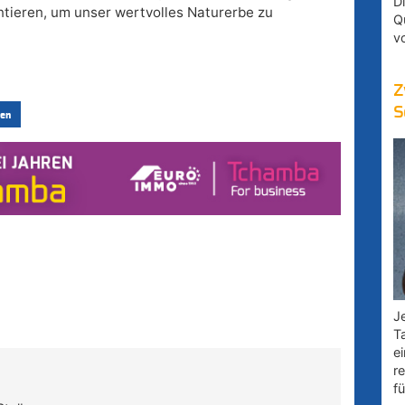
D
tieren, um unser wertvolles Naturerbe zu
Q
v
Z
S
en
Je
T
e
r
fü