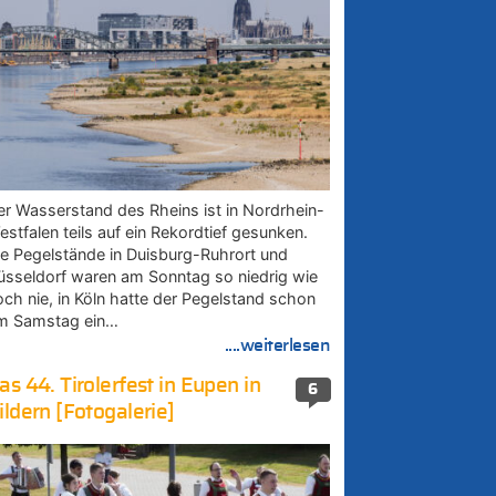
er Wasserstand des Rheins ist in Nordrhein-
estfalen teils auf ein Rekordtief gesunken.
ie Pegelstände in Duisburg-Ruhrort und
üsseldorf waren am Sonntag so niedrig wie
och nie, in Köln hatte der Pegelstand schon
m Samstag ein…
....weiterlesen
as 44. Tirolerfest in Eupen in
6
ildern [Fotogalerie]