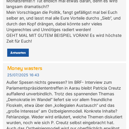
Monatsrente!?! Tut endlich mal etwas daran, denn es wird
langsam dramatisch!?
Mein Vorschlagan die Politik, fangt gefälligst mal bei Euch
selber an, und lasst mal alle Eure Vorteile durchs „Sieb“, und
durch den Kopf drängen, dabei könnte sehr vieles
Ungerechtes und Unnötiges radiert werden!
GEHT MAL MIT GUTEM BEISPIEL VORAN! Es wird höchste
Zeit für Euch!
Antworten
Money wasters
25/07/2025 16:43
Außer Spesen nichts gewesen? Im BRF- Interview zum
Parlamentspräsidententreffen in Aarau bleibt Patricia Creutz
auffallend unverbindlich. Trotz des spannenden Themas
„Demokratie im Wandel“ liefert sie vor allem freundliche
Floskeln, etwa über den „kollegialen Austausch“ und das
„große Interesse“ am Ostbelgienmodell. Konkrete Inhalte?
Fehlanzeige. Weder wird erläutert, welche Themen diskutiert
wurden, noch wie sich P. Creutz selbst eingebracht hat.
Auch das Ostbelgienmodell wird nur oberflächlich erwähnt,