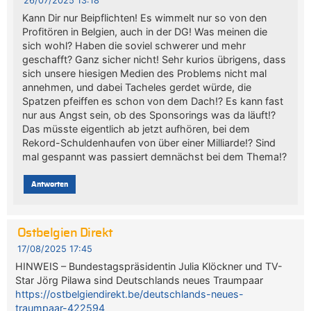
26/07/2025 13:18
Kann Dir nur Beipflichten! Es wimmelt nur so von den
Profitören in Belgien, auch in der DG! Was meinen die
sich wohl? Haben die soviel schwerer und mehr
geschafft? Ganz sicher nicht! Sehr kurios übrigens, dass
sich unsere hiesigen Medien des Problems nicht mal
annehmen, und dabei Tacheles gerdet würde, die
Spatzen pfeiffen es schon von dem Dach!? Es kann fast
nur aus Angst sein, ob des Sponsorings was da läuft!?
Das müsste eigentlich ab jetzt aufhören, bei dem
Rekord-Schuldenhaufen von über einer Milliarde!? Sind
mal gespannt was passiert demnächst bei dem Thema!?
Antworten
Ostbelgien Direkt
17/08/2025 17:45
HINWEIS – Bundestagspräsidentin Julia Klöckner und TV-
Star Jörg Pilawa sind Deutschlands neues Traumpaar
https://ostbelgiendirekt.be/deutschlands-neues-
traumpaar-422594