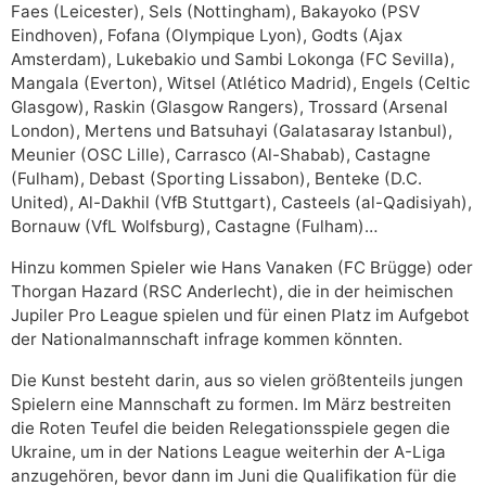
Faes (Leicester), Sels (Nottingham), Bakayoko (PSV
Eindhoven), Fofana (Olympique Lyon), Godts (Ajax
Amsterdam), Lukebakio und Sambi Lokonga (FC Sevilla),
Mangala (Everton), Witsel (Atlético Madrid), Engels (Celtic
Glasgow), Raskin (Glasgow Rangers), Trossard (Arsenal
London), Mertens und Batsuhayi (Galatasaray Istanbul),
Meunier (OSC Lille), Carrasco (Al-Shabab), Castagne
(Fulham), Debast (Sporting Lissabon), Benteke (D.C.
United), Al-Dakhil (VfB Stuttgart), Casteels (al-Qadisiyah),
Bornauw (VfL Wolfsburg), Castagne (Fulham)…
Hinzu kommen Spieler wie Hans Vanaken (FC Brügge) oder
Thorgan Hazard (RSC Anderlecht), die in der heimischen
Jupiler Pro League spielen und für einen Platz im Aufgebot
der Nationalmannschaft infrage kommen könnten.
Die Kunst besteht darin, aus so vielen größtenteils jungen
Spielern eine Mannschaft zu formen. Im März bestreiten
die Roten Teufel die beiden Relegationsspiele gegen die
Ukraine, um in der Nations League weiterhin der A-Liga
anzugehören, bevor dann im Juni die Qualifikation für die