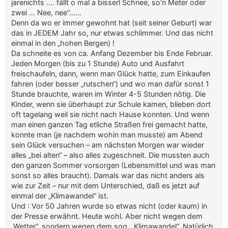
jarenichts …. fällt o mal a bisserl Schnee, so’n Meter oder
zwei … Nee, nee“……
Denn da wo er immer gewohnt hat (seit seiner Geburt) war
das in JEDEM Jahr so, nur etwas schlimmer. Und das nicht
einmal in den „hohen Bergen) !
Da schneite es von ca. Anfang Dezember bis Ende Februar.
Jeden Morgen (bis zu 1 Stunde) Auto und Ausfahrt
freischaufeln, dann, wenn man Glück hatte, zum Einkaufen
fahren (oder besser „rutschen“) und wo man dafür sonst 1
Stunde brauchte, waren im Winter 4-5 Stunden nötig. Die
Kinder, wenn sie überhaupt zur Schule kamen, blieben dort
oft tagelang weil sie nicht nach Hause konnten. Und wenn
man einen ganzen Tag etliche Straßen frei gemacht hatte,
konnte man (je nachdem wohin man musste) am Abend
sein Glück versuchen – am nächsten Morgen war wieder
alles „bei alten“ – also alles zugeschneit. Die mussten auch
den ganzen Sommer vorsorgen (Lebensmittel und was man
sonst so alles braucht). Damals war das nicht anders als
wie zur Zeit – nur mit dem Unterschied, daß es jetzt auf
einmal der „Klimawandel“ ist.
Und : Vor 50 Jahren wurde so etwas nicht (oder kaum) in
der Presse erwähnt. Heute wohl. Aber nicht wegen dem
„Wetter“, sondern wegen dem sog. „Klimawandel“. Natürlich