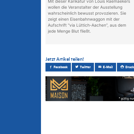
Mit dieser Karikatur von Louis Raemaekers
wollen die Veranstalter der Ausstellung
wahrscheinlich bewusst provozieren. Sie
zeigt einen Eisenbahnwaggon mit der
Aufschrift “via Lüttich-Aachen”, aus dem
jede Menge Blut fließt.
Jetzt Artikel teilen!
Facebook
Twitter
E-Mail
Druck