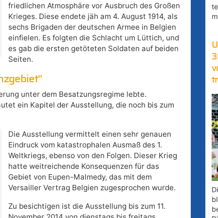
friedlichen Atmosphäre vor Ausbruch des Großen
t
Krieges. Diese endete jäh am 4. August 1914, als
m
sechs Brigaden der deutschen Armee in Belgien
einfielen. Es folgten die Schlacht um Lüttich, und
U
es gab die ersten getöteten Soldaten auf beiden
3
Seiten.
v
nzgebiet“
t
lkerung unter dem Besatzungsregime lebte.
utet ein Kapitel der Ausstellung, die noch bis zum
Die Ausstellung vermittelt einen sehr genauen
Eindruck vom katastrophalen Ausmaß des 1.
Weltkriegs, ebenso von den Folgen. Dieser Krieg
hatte weitreichende Konsequenzen für das
Gebiet von Eupen-Malmedy, das mit dem
Versailler Vertrag Belgien zugesprochen wurde.
D
bl
Zu besichtigen ist die Ausstellung bis zum 11.
b
November 2014 von dienstags bis freitags