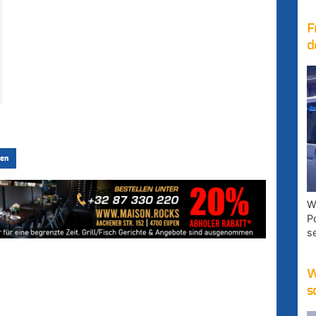
F
d
en
W
P
s
W
s