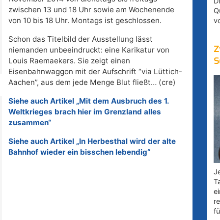
D
zwischen 13 und 18 Uhr sowie am Wochenende
Q
von 10 bis 18 Uhr. Montags ist geschlossen.
v
Schon das Titelbild der Ausstellung lässt
Z
niemanden unbeeindruckt: eine Karikatur von
Louis Raemaekers. Sie zeigt einen
S
Eisenbahnwaggon mit der Aufschrift “via Lüttich-
Aachen”, aus dem jede Menge Blut fließt… (cre)
Siehe auch Artikel „Mit dem Ausbruch des 1.
Weltkrieges brach hier im Grenzland alles
zusammen“
Siehe auch Artikel „In Herbesthal wird der alte
Bahnhof wieder ein bisschen lebendig“
Je
T
e
r
fü