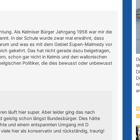
htung. Als Kelmiser Bürger Jahrgang 1956 war mir die
annt. In der Schule wurde zwar mal erwähnt, dass
 warum und was es mit dem Gebiet Eupen-Malmedy vor
pich gekehrt. Das hat nicht gerade dazu beigetragen,
rn, schon gar nicht in Kelmis und den wallonischen
D
elgischen Politiker, die dies bewusst oder unbewusst
W
D
D
n
a
D
en läuft hier super. Aber leider ging das nach
B
nd geistig schon längst Bundesbürger. Dies hätte
ichte und einem entspannten Umgang mit D
 viele hier als konservativ und rückständig, traurig!