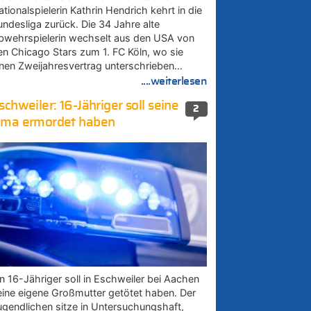
tionalspielerin Kathrin Hendrich kehrt in die
undesliga zurück. Die 34 Jahre alte
bwehrspielerin wechselt aus den USA von
en Chicago Stars zum 1. FC Köln, wo sie
inen Zweijahresvertrag unterschrieben…
....weiterlesen
schweiler: 16-Jähriger soll seine
2
ma ermordet haben
in 16-Jähriger soll in Eschweiler bei Aachen
eine eigene Großmutter getötet haben. Der
ugendlichen sitze in Untersuchungshaft,