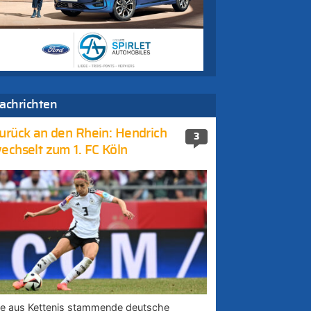
achrichten
urück an den Rhein: Hendrich
3
echselt zum 1. FC Köln
ie aus Kettenis stammende deutsche