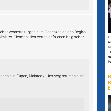
reicher Veranstaltungen zum Gedenken an den Beginn
himister-Clermont den ersten gefallenen belgischen
E
a
e
Ti
h
B
enschen aus Eupen, Malmedy. Uns vergisst man auch
R
R
b