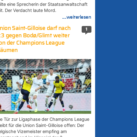
eilte eine Sprecherin der Staatsanwaltschaft
it. Der Verdacht laute Mord.
....weiterlesen
nion Saint-Gilloise darf nach
1
:3 gegen Bodø/Glimt weiter
on der Champions League
räumen
ie Tür zur Ligaphase der Champions League
eibt für die Union Saint-Gilloise offen: Der
elgische Vizemeister empfing am