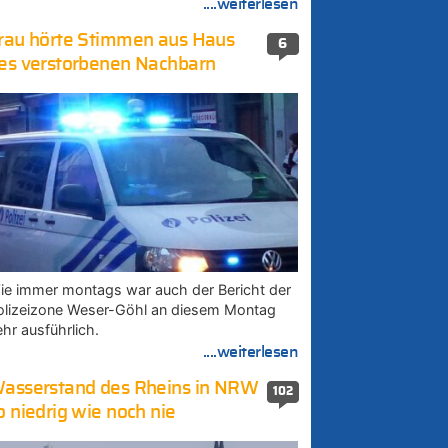
....weiterlesen
rau hörte Stimmen aus Haus
6
es verstorbenen Nachbarn
ie immer montags war auch der Bericht der
olizeizone Weser-Göhl an diesem Montag
ehr ausführlich.
....weiterlesen
asserstand des Rheins in NRW
102
o niedrig wie noch nie