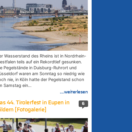
er Wasserstand des Rheins ist in Nordrhein-
estfalen teils auf ein Rekordtief gesunken.
ie Pegelstände in Duisburg-Ruhrort und
üsseldorf waren am Sonntag so niedrig wie
och nie, in Köln hatte der Pegelstand schon
m Samstag ein…
....weiterlesen
as 44. Tirolerfest in Eupen in
6
ildern [Fotogalerie]