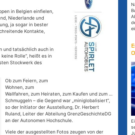
Na
B
pen in Belgien einfielen,
A
and, Niederlande und
d
ng, ja sogar in bester
e
chreitende Kontakte,
E
n und tatsächlich auch in
O
keine Rolle“, heißt es in
rsten Stockwerk des
Ob zum Feiern, zum
Wohnen, zum
Wallfahren, zum Heiraten, zum Kaufen und zum …
Schmuggeln – die Gegend war „miniglobalisiert“,
so der Initiator der Ausstellung, Dr. Herbert
Ruland, Leiter der Abteilung GrenzGeschichteDG
an der Autonomen Hochschule.
E
s
Viele der ausgestellten Fotos zeugen von der
J