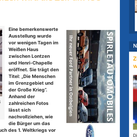
Eine bemerkenswerte
Ausstellung wurde
vor wenigen Tagen im
N
Weißen Haus
zwischen Lontzen
Z
und Henri-Chapelle
w
eröffnet. Sie trägt den
Titel: „Die Menschen
im Grenzgebiet und
der Große Krieg“.
Anhand der
4
zahlreichen Fotos
lässt sich
nachvollziehen, wie
die Bürger um das
ch des 1. Weltkriegs vor
D