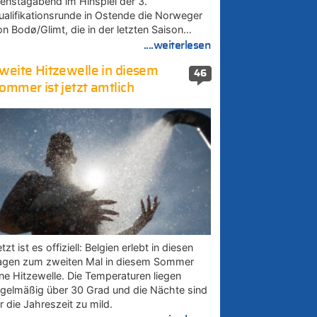
ienstagabend im Hinspiel der 3.
ualifikationsrunde in Ostende die Norweger
on Bodø/Glimt, die in der letzten Saison…
....weiterlesen
weite Hitzewelle in diesem
46
ommer ist jetzt amtlich
tzt ist es offiziell: Belgien erlebt in diesen
agen zum zweiten Mal in diesem Sommer
ine Hitzewelle. Die Temperaturen liegen
egelmäßig über 30 Grad und die Nächte sind
r die Jahreszeit zu mild.