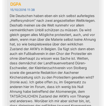
DGPA
15/10/2016 11:38
Die Deutschen haben eben ein sich selbst auferlegtes
„Helfersyndrom“ nach zwei angezettelten Weltkriegen.
Deshalb meinen sie die Welt nunmehr vor allem
vermeintlichem Unbill schützen zu müssen. Da wird
gleich gegen alles Mögliche protestiert, auch, und vor
allem, wenn man über die Materie selbst keine Ahnung
hat, so wie beispielsweise über den wirklichen
Zustand der AKW’s in Belgien. Da fügt sich dann eben
auch ein Fußballverein in den Chor der Protestler ein
ohne überhaupt zu wissen was Sache ist. Wetten,
dass demnächst der Landfrauenverband Düren-
Eschweiler, der Kleintierzuchtverein von Stolberg
sowie die gesamte Redaktion der Aachener
Kirchenzeitung sich zu den Protestlern gesellen wird?
(Ironie aus). Ich gebe offen zu, im Gegensatz zu
anderen hier im Forum, dass ich wenig bis Null
Ahnung habe betreffend der Atomenergie, dem
TATSÄCHLICHEN Zustand der AKW’s von Tihange
und anderswo. Worüber ich mir aber sicher bin, ist,
dass diejenigen der gefühlten tausend Kommentare