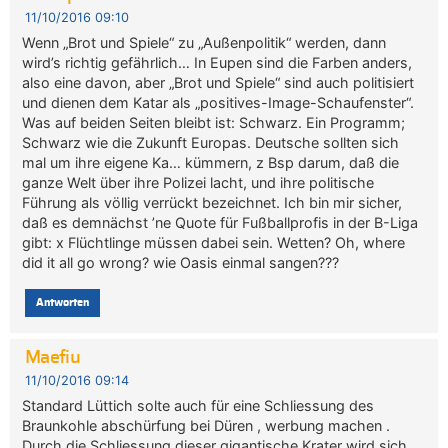
11/10/2016 09:10
Wenn „Brot und Spiele“ zu „Außenpolitik“ werden, dann
wird’s richtig gefährlich… In Eupen sind die Farben anders,
also eine davon, aber „Brot und Spiele“ sind auch politisiert
und dienen dem Katar als „positives-Image-Schaufenster“.
Was auf beiden Seiten bleibt ist: Schwarz. Ein Programm;
Schwarz wie die Zukunft Europas. Deutsche sollten sich
mal um ihre eigene Ka… kümmern, z Bsp darum, daß die
ganze Welt über ihre Polizei lacht, und ihre politische
Führung als völlig verrückt bezeichnet. Ich bin mir sicher,
daß es demnächst ’ne Quote für Fußballprofis in der B-Liga
gibt: x Flüchtlinge müssen dabei sein. Wetten? Oh, where
did it all go wrong? wie Oasis einmal sangen???
Antworten
Maefiu
11/10/2016 09:14
Standard Lüttich solte auch für eine Schliessung des
Braunkohle abschürfung bei Düren , werbung machen .
Durch die Schliessung dieser gigantische Krater wird sich