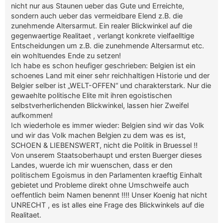
nicht nur aus Staunen ueber das Gute und Erreichte,
sondern auch ueber das vermeidbare Elend z.B. die
zunehmende Altersarmut. Ein realer Blickwinkel auf die
gegenwaertige Realitaet , verlangt konkrete vielfaelltige
Entscheidungen um z.B. die zunehmende Altersarmut etc.
ein wohltuendes Ende zu setzen!
Ich habe es schon heufiger geschrieben: Belgien ist ein
schoenes Land mit einer sehr reichhaltigen Historie und der
Belgier selber ist „WELT-OFFEN“ und charakterstark. Nur die
gewaehlte politische Elite mit ihren egoistischen
selbstverherlichenden Blickwinkel, lassen hier Zweifel
aufkommen!
Ich wiederhole es immer wieder: Belgien sind wir das Volk
und wir das Volk machen Belgien zu dem was es ist,
SCHOEN & LIEBENSWERT, nicht die Politik in Bruessel !!
Von unserem Staatsoberhaupt und ersten Buerger dieses
Landes, wuerde ich mir wuenschen, dass er den
politischem Egoismus in den Parlamenten kraeftig Einhalt
gebietet und Probleme direkt ohne Umschweife auch
oeffentlich beim Namen benennt !!!! Unser Koenig hat nicht
UNRECHT , es ist alles eine Frage des Blickwinkels auf die
Realitaet.