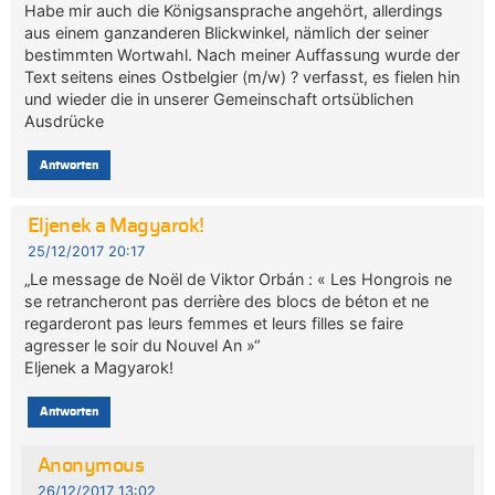
Habe mir auch die Königsansprache angehört, allerdings
aus einem ganzanderen Blickwinkel, nämlich der seiner
bestimmten Wortwahl. Nach meiner Auffassung wurde der
Text seitens eines Ostbelgier (m/w) ? verfasst, es fielen hin
und wieder die in unserer Gemeinschaft ortsüblichen
Ausdrücke
Antworten
Eljenek a Magyarok!
25/12/2017 20:17
„Le message de Noël de Viktor Orbán : « Les Hongrois ne
se retrancheront pas derrière des blocs de béton et ne
regarderont pas leurs femmes et leurs filles se faire
agresser le soir du Nouvel An »“
Eljenek a Magyarok!
Antworten
Anonymous
26/12/2017 13:02