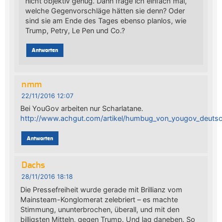
nicht objektiv genug. Dann frage ich einfach mal,
welche Gegenvorschläge hätten sie denn? Oder
sind sie am Ende des Tages ebenso planlos, wie
Trump, Petry, Le Pen und Co.?
Antworten
nmm
22/11/2016 12:07
Bei YouGov arbeiten nur Scharlatane.
http://www.achgut.com/artikel/humbug_von_yougov_deutsch
Antworten
Dachs
28/11/2016 18:18
Die Pressefreiheit wurde gerade mit Brillianz vom
Mainsteam-Konglomerat zelebriert – es machte
Stimmung, ununterbrochen, überall, und mit den
billigsten Mitteln, gegen Trump. Und lag daneben. So