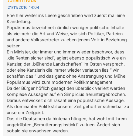
Johann Klos
21/11/2016 14:04
Ehe hier weiter ins Leere geschrieben wird zuerst mal eine
Klarstellung.
Populismus bezeichnet nämlich weniger politische Inhalte
als vielmehr die Art und Weise, wie sich Politiker, Parteien
und andere Volksvertreter zu eben jenem Volk in Beziehung
setzen.
Ein Minister, der immer und immer wieder beschwor, dass
„die Renten sicher sind“, agiert ebenso populistisch wie ein
Kanzler, der „blühende Landschaften“ im Osten versprach,
oder eine Kanzlerin die immer wieder verlauten lies “ wir
schaffen das “ und das ganz ohne Anstrengung und Mühe.
Populismus wird zum modernen Politikmanagement
Da der Bürger höflich gesagt den überblick verliert werden
komplexe Aussagen auf ein Simplicius heruntergebrochen.
Daraus entwickelt sich rasant eine populistische Aussage.
Als dominanter Politikstil unserer Zeit gehört er scheinbar zu
unserem Zeitgeist.
Das die Deutschen da hintenan hängen, hat wohl mit ihrem
ungetrübten „Bemutterungsinstinkt“ zu tuen. Ändert sich
sobald sie erwachsen werden.