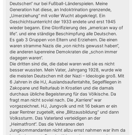
Deutschen“ nur bei Fußball-Länderspielen. Meine
Generation hat diese, an Indoktrination grenzende,
„Umerziehung“ mit voller Wucht abgekriegt. Ein
Geschichtsunterricht der 1933 endete und erst 1945
wieder begann. Eine Glorifizierung des „american way of
life“. und eine ständige Beschimpfung alle Deutschen.
Es gab 3 Gruppen von Eltern und Erziehern. Die einen
waren stramme Nazis die „von nichts gewusst haben“,
die anderen lupenreine Demokraten die „schon immer
dagegen waren“.
Die dritten sind die, die dabei waren weil sie es nicht
besser wussten. Mein Vater, Jahrgang 1928, wurde wie
die meisten Deutschen mit der Nazi – Ideologie groß. Mit
6 Jahren in die HJ, Auslandsaufentahlte, Segelfliegen in
Zakopane und Reiturlaub in Kroatien und die damals
durchaus übliche Begeisterung für das Völkische. Da
fragt man nicht soviel nach. Die „Karriere“ war
vorgezeichnet. HJ, Jungvolk und mit 16 bekam er ein
paar Rentner zugeteilt, eine „Blitzausbildung“ und dann
Volkssturm. Das Vaterland verteidigen an der
„Heimatfront“. Das die Veteranen den
Jungkommandanten nicht allzu ernst nahmen war ihm da