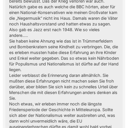
bereits bewusst. Das der Krieg verloren war auch.
Natürlich gabe es auch welche die BBC hörten, aber für
einen National-Konservativen wie meinen Großvater kam
die „Negermusik“ nicht ins Haus. Damals waren die Väter
noch Haushaltsvorstand und hatten etwas zu sagen.
Also gab es Jazz erst nach 1948. Wie so vieles
andere…..
Sie haben keine Ahnung wie das ist in Trümmerfeldern
und Bombenkratern seine Kindheit zu verbringen. Die, die
es erleben mussten habe diese Erfahrung an ihre KInder
und Enkel weiter gegeben. Das so etwas kein Nährboden
für Populismus und Nationalismus ist dürfte auf der Hand
liegen.
Leider verblasst die Erinnerung daran allmählich. Sie
mußten diese Erfahrungen nicht machen seien Sie froh
darüber, aber bilden Sie sich kein zu schnelles Urteil über
Menschen die mit diesen Erfahrungen anders denken als
Sie.
Noch etwas, wir erleben immer noch die längste
Friedensperiode der Geschichte in Mitteleuropa. Sollte
sich aber der Nationalismus weiter ausbreiten und, was
dann wohl unvermeidlich wäre, die EU
auseinanderbrechen dürfte es damit wohl bald vorbei