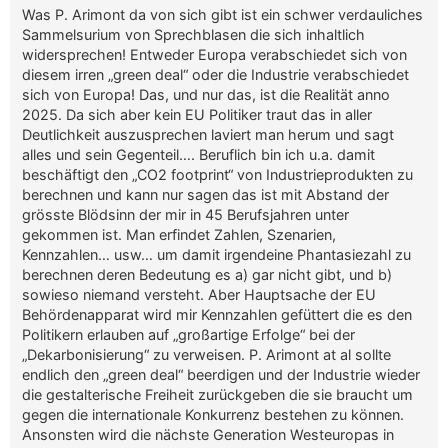
Was P. Arimont da von sich gibt ist ein schwer verdauliches
Sammelsurium von Sprechblasen die sich inhaltlich
widersprechen! Entweder Europa verabschiedet sich von
diesem irren „green deal“ oder die Industrie verabschiedet
sich von Europa! Das, und nur das, ist die Realität anno
2025. Da sich aber kein EU Politiker traut das in aller
Deutlichkeit auszusprechen laviert man herum und sagt
alles und sein Gegenteil…. Beruflich bin ich u.a. damit
beschäftigt den „CO2 footprint“ von Industrieprodukten zu
berechnen und kann nur sagen das ist mit Abstand der
grösste Blödsinn der mir in 45 Berufsjahren unter
gekommen ist. Man erfindet Zahlen, Szenarien,
Kennzahlen… usw… um damit irgendeine Phantasiezahl zu
berechnen deren Bedeutung es a) gar nicht gibt, und b)
sowieso niemand versteht. Aber Hauptsache der EU
Behördenapparat wird mir Kennzahlen gefüttert die es den
Politikern erlauben auf „großartige Erfolge“ bei der
„Dekarbonisierung“ zu verweisen. P. Arimont at al sollte
endlich den „green deal“ beerdigen und der Industrie wieder
die gestalterische Freiheit zurückgeben die sie braucht um
gegen die internationale Konkurrenz bestehen zu können.
Ansonsten wird die nächste Generation Westeuropas in