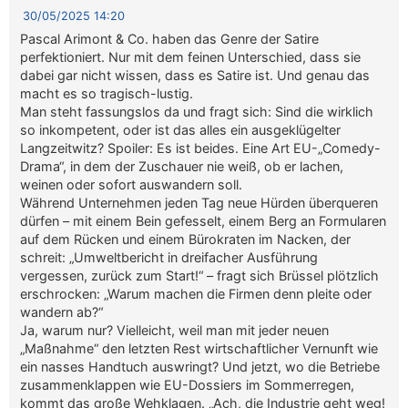
30/05/2025 14:20
Pascal Arimont & Co. haben das Genre der Satire
perfektioniert. Nur mit dem feinen Unterschied, dass sie
dabei gar nicht wissen, dass es Satire ist. Und genau das
macht es so tragisch-lustig.
Man steht fassungslos da und fragt sich: Sind die wirklich
so inkompetent, oder ist das alles ein ausgeklügelter
Langzeitwitz? Spoiler: Es ist beides. Eine Art EU-„Comedy-
Drama“, in dem der Zuschauer nie weiß, ob er lachen,
weinen oder sofort auswandern soll.
Während Unternehmen jeden Tag neue Hürden überqueren
dürfen – mit einem Bein gefesselt, einem Berg an Formularen
auf dem Rücken und einem Bürokraten im Nacken, der
schreit: „Umweltbericht in dreifacher Ausführung
vergessen, zurück zum Start!“ – fragt sich Brüssel plötzlich
erschrocken: „Warum machen die Firmen denn pleite oder
wandern ab?“
Ja, warum nur? Vielleicht, weil man mit jeder neuen
„Maßnahme“ den letzten Rest wirtschaftlicher Vernunft wie
ein nasses Handtuch auswringt? Und jetzt, wo die Betriebe
zusammenklappen wie EU-Dossiers im Sommerregen,
kommt das große Wehklagen. „Ach, die Industrie geht weg!