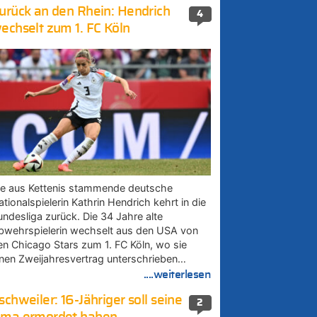
urück an den Rhein: Hendrich
4
echselt zum 1. FC Köln
ie aus Kettenis stammende deutsche
tionalspielerin Kathrin Hendrich kehrt in die
undesliga zurück. Die 34 Jahre alte
bwehrspielerin wechselt aus den USA von
en Chicago Stars zum 1. FC Köln, wo sie
inen Zweijahresvertrag unterschrieben…
....weiterlesen
schweiler: 16-Jähriger soll seine
2