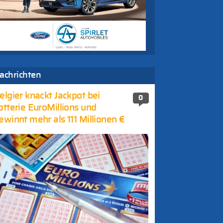
achrichten
elgier knackt Jackpot bei
0
otterie EuroMillions und
ewinnt mehr als 111 Millionen €