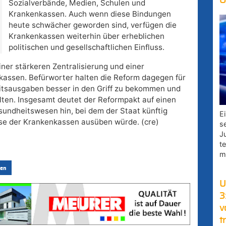
O
Sozialverbände, Medien, Schulen und
Krankenkassen. Auch wenn diese Bindungen
heute schwächer geworden sind, verfügen die
Krankenkassen weiterhin über erheblichen
politischen und gesellschaftlichen Einfluss.
iner stärkeren Zentralisierung und einer
assen. Befürworter halten die Reform dagegen für
tsausgaben besser in den Griff zu bekommen und
alten. Insgesamt deutet der Reformpakt auf einen
undheitswesen hin, bei dem der Staat künftig
E
eise der Krankenkassen ausüben würde. (cre)
s
J
t
m
en
U
3
v
t