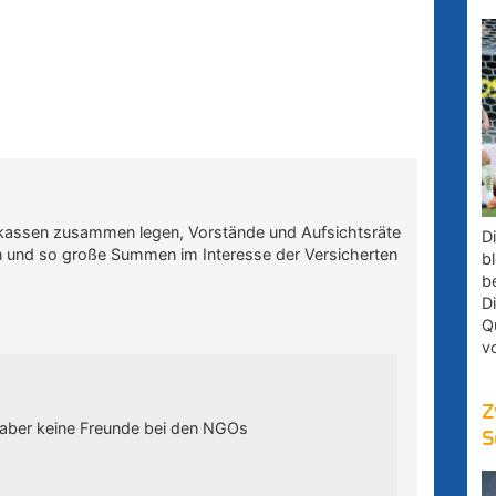
kassen zusammen legen, Vorstände und Aufsichtsräte
D
n und so große Summen im Interesse der Versicherten
bl
b
D
Q
v
Z
 aber keine Freunde bei den NGOs
S