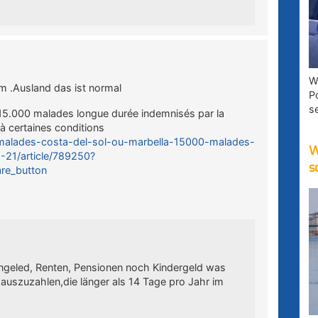
W
m .Ausland das ist normal
P
s
 15.000 malades longue durée indemnisés par la
, à certaines conditions
e/malades-costa-del-sol-ou-marbella-15000-malades-
W
-21/article/789250?
s
re_button
engeled, Renten, Pensionen noch Kindergeld was
auszuzahlen,die länger als 14 Tage pro Jahr im