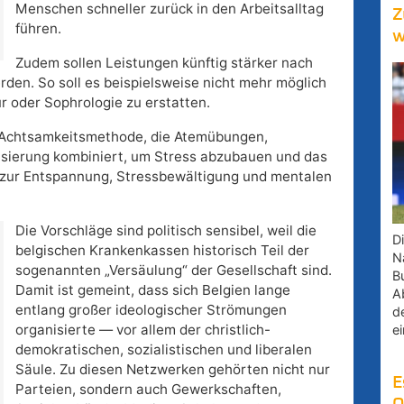
Menschen schneller zurück in den Arbeitsalltag
Z
führen.
w
Zudem sollen Leistungen künftig stärker nach
erden. So soll es beispielsweise nicht mehr möglich
r oder Sophrologie zu erstatten.
d Achtsamkeitsmethode, die Atemübungen,
sierung kombiniert, um Stress abzubauen und das
g zur Entspannung, Stressbewältigung und mentalen
Die Vorschläge sind politisch sensibel, weil die
D
belgischen Krankenkassen historisch Teil der
Na
sogenannten „Versäulung“ der Gesellschaft sind.
B
Damit ist gemeint, dass sich Belgien lange
A
entlang großer ideologischer Strömungen
d
organisierte — vor allem der christlich-
e
demokratischen, sozialistischen und liberalen
Säule. Zu diesen Netzwerken gehörten nicht nur
E
Parteien, sondern auch Gewerkschaften,