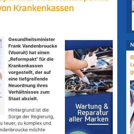
 von Krankenkassen
Gesundheitsminister
N
Frank Vandenbroucke
(Vooruit) hat einen
B
„Reformpakt“ für die
L
Krankenkassen
g
vorgestellt, der auf
eine tiefgreifende
Neuordnung ihres
Verhältnisses zum
Staat abzielt.
Hintergrund ist die
Sorge der Regierung,
u teuer, zu komplex und
 Vandenbroucke möchte