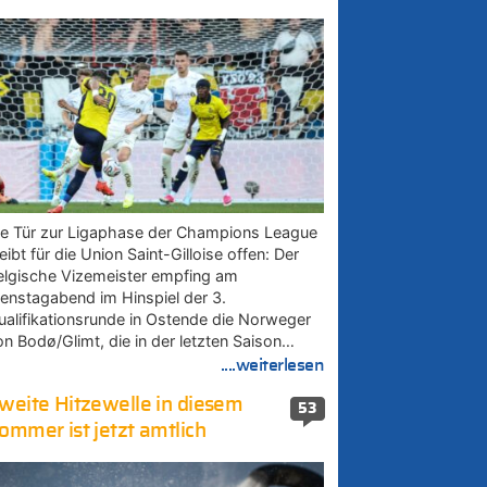
ie Tür zur Ligaphase der Champions League
eibt für die Union Saint-Gilloise offen: Der
elgische Vizemeister empfing am
ienstagabend im Hinspiel der 3.
ualifikationsrunde in Ostende die Norweger
on Bodø/Glimt, die in der letzten Saison…
....weiterlesen
weite Hitzewelle in diesem
53
ommer ist jetzt amtlich