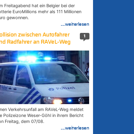
m Freitagabend hat ein Belgier bei der
tterie EuroMillions mehr als 111 Millionen
uro gewonnen.
....weiterlesen
ollision zwischen Autofahrer
1
nd Radfahrer an RAVeL-Weg
inen Verkehrsunfall am RAVeL-Weg meldet
ie Polizeizone Weser-Göhl in ihrem Bericht
on Freitag, dem 07/08.
....weiterlesen