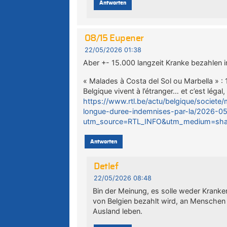
Antworten
08/15 Eupener
22/05/2026 01:38
Aber +- 15.000 langzeit Kranke bezahlen i
« Malades à Costa del Sol ou Marbella » :
Belgique vivent à l’étranger… et c’est légal
https://www.rtl.be/actu/belgique/societ
longue-duree-indemnises-par-la/2026-05
utm_source=RTL_INFO&utm_medium=sha
Antworten
Detlef
22/05/2026 08:48
Bin der Meinung, es solle weder Krank
von Belgien bezahlt wird, an Menschen 
Ausland leben.