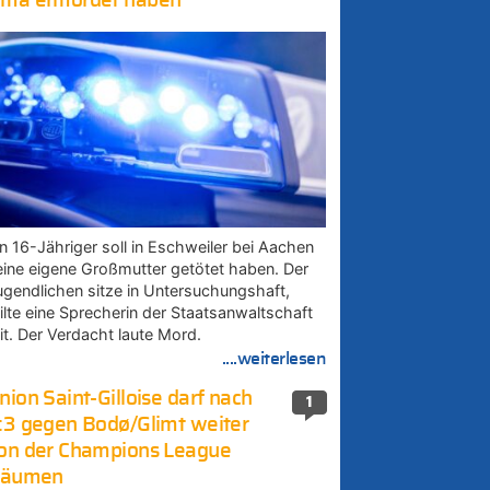
ma ermordet haben
in 16-Jähriger soll in Eschweiler bei Aachen
eine eigene Großmutter getötet haben. Der
ugendlichen sitze in Untersuchungshaft,
eilte eine Sprecherin der Staatsanwaltschaft
it. Der Verdacht laute Mord.
....weiterlesen
nion Saint-Gilloise darf nach
1
:3 gegen Bodø/Glimt weiter
on der Champions League
räumen