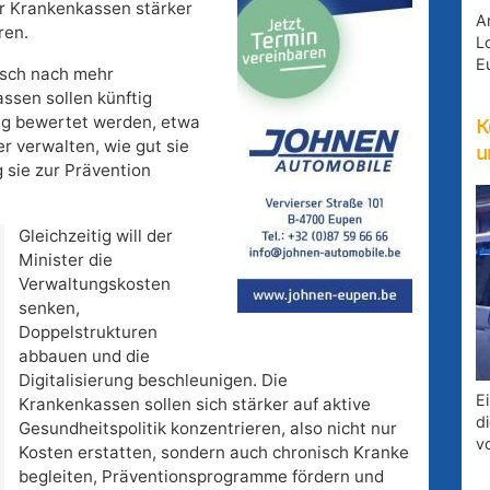
er Krankenkassen stärker
A
ren.
Lo
E
nsch nach mehr
ssen sollen künftig
ung bewertet werden, etwa
K
er verwalten, wie gut sie
u
 sie zur Prävention
Gleichzeitig will der
Minister die
Verwaltungskosten
senken,
Doppelstrukturen
abbauen und die
Digitalisierung beschleunigen. Die
E
Krankenkassen sollen sich stärker auf aktive
d
Gesundheitspolitik konzentrieren, also nicht nur
v
Kosten erstatten, sondern auch chronisch Kranke
begleiten, Präventionsprogramme fördern und