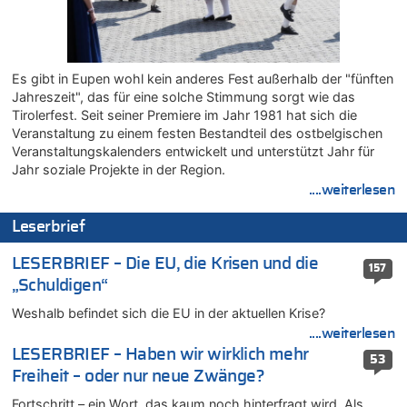
08.08.2026 - 20:06 von Dax zu
Zweite Hitzewelle in diesem Sommer ist jetzt amtlich
08.08.2026 - 19:00 von Peter G zu
Leipzig, Mechernich und die Frage: Wer steckt hinter den
Es gibt in Eupen wohl kein anderes Fest außerhalb der "fünften
Drohnen mit Strengstoff? War es Russland?
Jahreszeit", das für eine solche Stimmung sorgt wie das
08.08.2026 - 18:48 von Marcel Scholzen Eimerscheid zu
Tirolerfest. Seit seiner Premiere im Jahr 1981 hat sich die
Leipzig, Mechernich und die Frage: Wer steckt hinter den
Veranstaltung zu einem festen Bestandteil des ostbelgischen
Drohnen mit Strengstoff? War es Russland?
Veranstaltungskalenders entwickelt und unterstützt Jahr für
08.08.2026 - 18:41 von JoKrings zu
Jahr soziale Projekte in der Region.
Leipzig, Mechernich und die Frage: Wer steckt hinter den
....weiterlesen
Drohnen mit Strengstoff? War es Russland?
Leserbrief
08.08.2026 - 18:39 von JoKrings zu
Leipzig, Mechernich und die Frage: Wer steckt hinter den
LESERBRIEF – Die EU, die Krisen und die
Drohnen mit Strengstoff? War es Russland?
157
„Schuldigen“
08.08.2026 - 18:07 von Hubert F. zu
Belgier knackt Jackpot bei Lotterie EuroMillions und gewinnt
Weshalb befindet sich die EU in der aktuellen Krise?
mehr als 111 Millionen €
....weiterlesen
08.08.2026 - 17:46 von Der Alte zu
LESERBRIEF – Haben wir wirklich mehr
53
Belgier knackt Jackpot bei Lotterie EuroMillions und gewinnt
Freiheit – oder nur neue Zwänge?
mehr als 111 Millionen €
Fortschritt – ein Wort, das kaum noch hinterfragt wird. Als