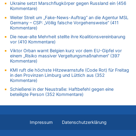
mehr als 111 Millionen €
Ukraine setzt Marschflugkörper gegen Russland ein (456
Kommentare)
08.08.2026 - 14:47 von Peer Wermuth zu
Leipzig, Mechernich und die Frage: Wer steckt hinter den
Weiter Streit um „Fake-News-Auftrag“ an die Agentur MSL
Germany – CSP: „Völlig falsche Vorgehensweise“ (411
Drohnen mit Strengstoff? War es Russland?
Kommentare)
08.08.2026 - 14:29 von Achso Dax zu
Die neue-alte Mehrheit stellte ihre Koalitionsvereinbarung
In Belgien missachten zwei von drei Autofahrern das
vor (410 Kommentare)
Tempolimit in 30er-Zonen – Untersuchung von Vias
Viktor Orban warnt Belgien kurz vor dem EU-Gipfel vor
08.08.2026 - 13:23 von Hugo Egon Bernhard von Sinnen zu
einem „Risiko massiver Vergeltungsmaßnahmen“ (397
Leipzig, Mechernich und die Frage: Wer steckt hinter den
Kommentare)
Drohnen mit Strengstoff? War es Russland?
KMI ruft die höchste Hitzewarnstufe (Code Rot) für Freitag
08.08.2026 - 13:03 von WK zu
in den Provinzen Limburg und Lüttich aus (352
Kollision zwischen Autofahrer und Radfahrer an RAVeL-Weg
Kommentare)
08.08.2026 - 12:56 von WK zu
Schießerei in der Neustraße: Haftbefehl gegen eine
Wasserstand des Rheins in NRW so niedrig wie noch nie
beteiligte Person (352 Kommentare)
08.08.2026 - 12:29 von WK zu
In Belgien missachten zwei von drei Autofahrern das
Tempolimit in 30er-Zonen – Untersuchung von Vias
08.08.2026 - 12:01 von Hugo Egon Bernhard von Sinnen zu
Impressum
Datenschutzerklärung
Zurück an den Rhein: Hendrich wechselt zum 1. FC Köln
08.08.2026 - 11:39 von Dax zu