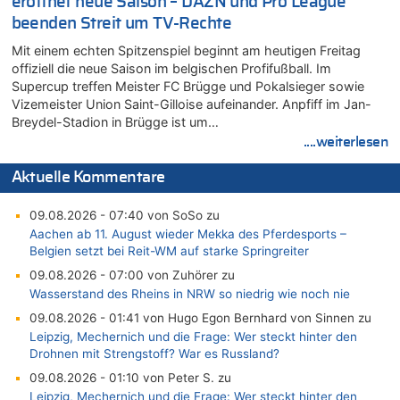
eröffnet neue Saison – DAZN und Pro League
beenden Streit um TV-Rechte
Mit einem echten Spitzenspiel beginnt am heutigen Freitag
offiziell die neue Saison im belgischen Profifußball. Im
Supercup treffen Meister FC Brügge und Pokalsieger sowie
Vizemeister Union Saint-Gilloise aufeinander. Anpfiff im Jan-
Breydel-Stadion in Brügge ist um…
....weiterlesen
Aktuelle Kommentare
09.08.2026 - 07:40 von SoSo zu
Aachen ab 11. August wieder Mekka des Pferdesports –
Belgien setzt bei Reit-WM auf starke Springreiter
09.08.2026 - 07:00 von Zuhörer zu
Wasserstand des Rheins in NRW so niedrig wie noch nie
09.08.2026 - 01:41 von Hugo Egon Bernhard von Sinnen zu
Leipzig, Mechernich und die Frage: Wer steckt hinter den
Drohnen mit Strengstoff? War es Russland?
09.08.2026 - 01:10 von Peter S. zu
Leipzig, Mechernich und die Frage: Wer steckt hinter den