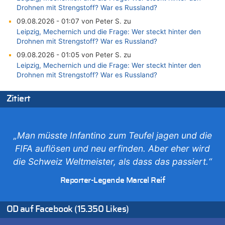
Drohnen mit Strengstoff? War es Russland?
09.08.2026 - 01:07 von Peter S. zu
Leipzig, Mechernich und die Frage: Wer steckt hinter den
Drohnen mit Strengstoff? War es Russland?
09.08.2026 - 01:05 von Peter S. zu
Leipzig, Mechernich und die Frage: Wer steckt hinter den
Drohnen mit Strengstoff? War es Russland?
08.08.2026 - 23:27 von Bingo zu
Zitiert
Zweite Hitzewelle in diesem Sommer ist jetzt amtlich
08.08.2026 - 22:47 von Heinz F. zu
Wasserstand des Rheins in NRW so niedrig wie noch nie
„Man müsste Infantino zum Teufel jagen und die
08.08.2026 - 22:39 von Hugo Egon Bernhard von Sinnen zu
FIFA auflösen und neu erfinden. Aber eher wird
Politischer Eklat bei der Gedenkfeier in Marcinelle – Meloni:
„Schwerwiegende und beschämende Geste“
die Schweiz Weltmeister, als dass das passiert.“
08.08.2026 - 22:23 von Marcel Scholzen Eimerscheid zu
Reporter-Legende Marcel Reif
Politischer Eklat bei der Gedenkfeier in Marcinelle – Meloni:
„Schwerwiegende und beschämende Geste“
08.08.2026 - 22:12 von Hugo Egon Bernhard von Sinnen zu
OD auf Facebook (15.350 Likes)
LESERBRIEF – Für lokale, dezentrale Energieproduktion