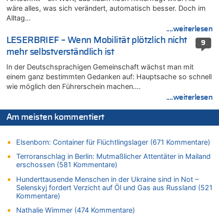
08.08.2026 - 17:45 von Der Alte zu
wäre alles, was sich verändert, automatisch besser. Doch im
Zwölf Jahre nach Aachener Bankraub: 70-Jähriger gefasst
Alltag…
08.08.2026 - 17:43 von Der Alte zu
....weiterlesen
Leipzig, Mechernich und die Frage: Wer steckt hinter den
LESERBRIEF – Wenn Mobilität plötzlich nicht
9
Drohnen mit Strengstoff? War es Russland?
mehr selbstverständlich ist
08.08.2026 - 17:16 von Bingo zu
In der Deutschsprachigen Gemeinschaft wächst man mit
Zweite Hitzewelle in diesem Sommer ist jetzt amtlich
einem ganz bestimmten Gedanken auf: Hauptsache so schnell
08.08.2026 - 16:20 von Russentrolle zu
wie möglich den Führerschein machen….
Leipzig, Mechernich und die Frage: Wer steckt hinter den
....weiterlesen
Drohnen mit Strengstoff? War es Russland?
08.08.2026 - 15:34 von JoKrings zu
Am meisten kommentiert
Leipzig, Mechernich und die Frage: Wer steckt hinter den
Drohnen mit Strengstoff? War es Russland?
Elsenborn: Container für Flüchtlingslager (671 Kommentare)
08.08.2026 - 15:32 von 5/11 zu
Terroranschlag in Berlin: Mutmaßlicher Attentäter in Mailand
Mehrere Menschen in Londons City niedergestochen
erschossen (581 Kommentare)
08.08.2026 - 15:19 von Guido Scholzen zu
Hunderttausende Menschen in der Ukraine sind in Not –
Leipzig, Mechernich und die Frage: Wer steckt hinter den
Selenskyj fordert Verzicht auf Öl und Gas aus Russland (521
Drohnen mit Strengstoff? War es Russland?
Kommentare)
08.08.2026 - 14:54 von Alfons van Compernolle zu
Nathalie Wimmer (474 Kommentare)
Belgier knackt Jackpot bei Lotterie EuroMillions und gewinnt