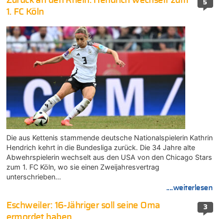
Zurück an den Rhein: Hendrich wechselt zum
5
1. FC Köln
Die aus Kettenis stammende deutsche Nationalspielerin Kathrin
Hendrich kehrt in die Bundesliga zurück. Die 34 Jahre alte
Abwehrspielerin wechselt aus den USA von den Chicago Stars
zum 1. FC Köln, wo sie einen Zweijahresvertrag
unterschrieben…
....weiterlesen
Eschweiler: 16-Jähriger soll seine Oma
3
ermordet haben