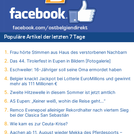
Belgier knackt Jackpot bei Lotterie EuroMillions und gewinnt
mehr als 111 Millionen €
08.08.2026 - 17:46 von Der Alte zu
Belgier knackt Jackpot bei Lotterie EuroMillions und gewinnt
mehr als 111 Millionen €
Populäre Artikel der letzten 7 Tage
08.08.2026 - 17:45 von Der Alte zu
Zwölf Jahre nach Aachener Bankraub: 70-Jähriger gefasst
Frau hörte Stimmen aus Haus des verstorbenen Nachbarn
08.08.2026 - 17:43 von Der Alte zu
Leipzig, Mechernich und die Frage: Wer steckt hinter den
Das 44. Tirolerfest in Eupen in Bildern [Fotogalerie]
Drohnen mit Strengstoff? War es Russland?
Eschweiler: 16-Jähriger soll seine Oma ermordet haben
08.08.2026 - 17:16 von Bingo zu
Belgier knackt Jackpot bei Lotterie EuroMillions und gewinnt
Zweite Hitzewelle in diesem Sommer ist jetzt amtlich
mehr als 111 Millionen €
08.08.2026 - 16:20 von Russentrolle zu
Zweite Hitzewelle in diesem Sommer ist jetzt amtlich
Leipzig, Mechernich und die Frage: Wer steckt hinter den
Drohnen mit Strengstoff? War es Russland?
AS Eupen: „Keiner weiß, wohin die Reise geht…“
08.08.2026 - 15:34 von JoKrings zu
Remco Evenepoel alleiniger Rekordhalter nach viertem Sieg
Leipzig, Mechernich und die Frage: Wer steckt hinter den
bei der Clasica San Sebastián
Drohnen mit Strengstoff? War es Russland?
Wie kam es zur Ceuta-Krise?
08.08.2026 - 15:32 von 5/11 zu
Aachen ab 11. August wieder Mekka des Pferdesports –