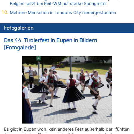
Mehrere Menschen in Londons City niedergestochen
Belgien setzt bei Reit-WM auf starke Springreiter
08.08.2026 - 15:19 von Guido Scholzen zu
Mehrere Menschen in Londons City niedergestochen
Leipzig, Mechernich und die Frage: Wer steckt hinter den
Drohnen mit Strengstoff? War es Russland?
Fotogalerien
08.08.2026 - 14:54 von Alfons van Compernolle zu
Belgier knackt Jackpot bei Lotterie EuroMillions und gewinnt
Das 44. Tirolerfest in Eupen in Bildern
mehr als 111 Millionen €
[Fotogalerie]
08.08.2026 - 14:47 von Peer Wermuth zu
Leipzig, Mechernich und die Frage: Wer steckt hinter den
Drohnen mit Strengstoff? War es Russland?
08.08.2026 - 14:29 von Achso Dax zu
In Belgien missachten zwei von drei Autofahrern das
Tempolimit in 30er-Zonen – Untersuchung von Vias
08.08.2026 - 13:23 von Hugo Egon Bernhard von Sinnen zu
Leipzig, Mechernich und die Frage: Wer steckt hinter den
Drohnen mit Strengstoff? War es Russland?
08.08.2026 - 13:03 von WK zu
Kollision zwischen Autofahrer und Radfahrer an RAVeL-Weg
08.08.2026 - 12:56 von WK zu
Es gibt in Eupen wohl kein anderes Fest außerhalb der "fünften
Wasserstand des Rheins in NRW so niedrig wie noch nie