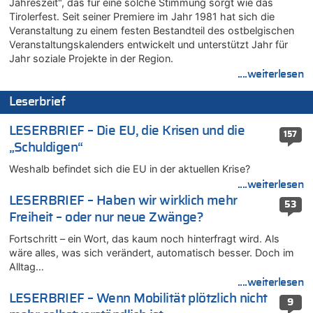
Jahreszeit", das für eine solche Stimmung sorgt wie das
08.08.2026 - 12:29 von WK zu
Tirolerfest. Seit seiner Premiere im Jahr 1981 hat sich die
In Belgien missachten zwei von drei Autofahrern das
Veranstaltung zu einem festen Bestandteil des ostbelgischen
Tempolimit in 30er-Zonen – Untersuchung von Vias
Veranstaltungskalenders entwickelt und unterstützt Jahr für
08.08.2026 - 12:01 von Hugo Egon Bernhard von Sinnen zu
Jahr soziale Projekte in der Region.
Zurück an den Rhein: Hendrich wechselt zum 1. FC Köln
....weiterlesen
08.08.2026 - 11:39 von Dax zu
Leserbrief
In Belgien missachten zwei von drei Autofahrern das
Tempolimit in 30er-Zonen – Untersuchung von Vias
LESERBRIEF – Die EU, die Krisen und die
157
08.08.2026 - 11:08 von Hans zu
„Schuldigen“
Aachen ab 11. August wieder Mekka des Pferdesports –
Belgien setzt bei Reit-WM auf starke Springreiter
Weshalb befindet sich die EU in der aktuellen Krise?
08.08.2026 - 10:21 von Hugo Egon Bernhard von Sinnen zu
....weiterlesen
In Belgien missachten zwei von drei Autofahrern das
LESERBRIEF – Haben wir wirklich mehr
53
Tempolimit in 30er-Zonen – Untersuchung von Vias
Freiheit – oder nur neue Zwänge?
08.08.2026 - 10:07 von Hugo Egon Bernhard von Sinnen zu
Fortschritt – ein Wort, das kaum noch hinterfragt wird. Als
Wie kam es zur Ceuta-Krise?
wäre alles, was sich verändert, automatisch besser. Doch im
08.08.2026 - 09:27 von Ermitler zu
Alltag…
Eschweiler: 16-Jähriger soll seine Oma ermordet haben
....weiterlesen
08.08.2026 - 09:24 von Ermitler zu
LESERBRIEF – Wenn Mobilität plötzlich nicht
9
Mehrere Menschen in Londons City niedergestochen