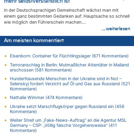
mehr selbstverständlich ist
08.08.2026 - 09:20 von Ermitler zu
In der Deutschsprachigen Gemeinschaft wächst man mit
AS Eupen: „Keiner weiß, wohin die Reise geht…“
einem ganz bestimmten Gedanken auf: Hauptsache so schnell
08.08.2026 - 09:02 von Detlef zu
wie möglich den Führerschein machen….
In Belgien missachten zwei von drei Autofahrern das
....weiterlesen
Tempolimit in 30er-Zonen – Untersuchung von Vias
Am meisten kommentiert
08.08.2026 - 08:50 von Mungo zu
Zweite Hitzewelle in diesem Sommer ist jetzt amtlich
Elsenborn: Container für Flüchtlingslager (671 Kommentare)
08.08.2026 - 08:45 von besserwisser zu
Belgier knackt Jackpot bei Lotterie EuroMillions und gewinnt
Terroranschlag in Berlin: Mutmaßlicher Attentäter in Mailand
mehr als 111 Millionen €
erschossen (581 Kommentare)
08.08.2026 - 08:00 von Strolch zu
Hunderttausende Menschen in der Ukraine sind in Not –
AS Eupen: „Keiner weiß, wohin die Reise geht…“
Selenskyj fordert Verzicht auf Öl und Gas aus Russland (521
Kommentare)
08.08.2026 - 05:07 von Marcel Scholzen Eimerscheid zu
In Belgien missachten zwei von drei Autofahrern das
Nathalie Wimmer (474 Kommentare)
Tempolimit in 30er-Zonen – Untersuchung von Vias
Ukraine setzt Marschflugkörper gegen Russland ein (456
08.08.2026 - 02:19 von Peter S. zu
Kommentare)
In Belgien missachten zwei von drei Autofahrern das
Weiter Streit um „Fake-News-Auftrag“ an die Agentur MSL
Tempolimit in 30er-Zonen – Untersuchung von Vias
Germany – CSP: „Völlig falsche Vorgehensweise“ (411
Kommentare)
08.08.2026 - 00:26 von klar zu