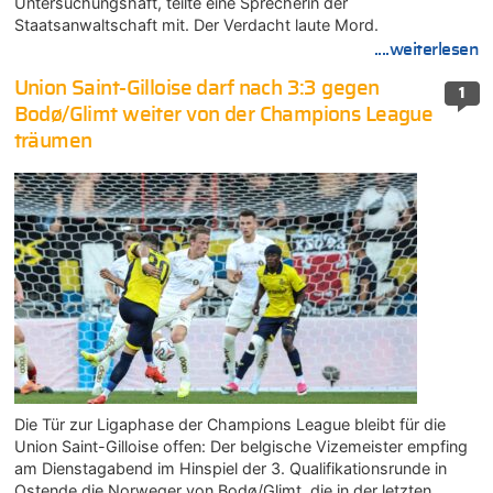
Untersuchungshaft, teilte eine Sprecherin der
Staatsanwaltschaft mit. Der Verdacht laute Mord.
....weiterlesen
Union Saint-Gilloise darf nach 3:3 gegen
1
Bodø/Glimt weiter von der Champions League
träumen
Die Tür zur Ligaphase der Champions League bleibt für die
Union Saint-Gilloise offen: Der belgische Vizemeister empfing
am Dienstagabend im Hinspiel der 3. Qualifikationsrunde in
Ostende die Norweger von Bodø/Glimt, die in der letzten