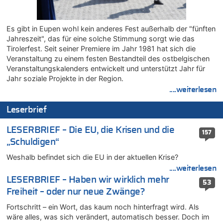
Zweite Hitzewelle in diesem Sommer ist jetzt amtlich
06.08.2026 - 14:11 von Dax zu
Zweite Hitzewelle in diesem Sommer ist jetzt amtlich
Es gibt in Eupen wohl kein anderes Fest außerhalb der "fünften
Jahreszeit", das für eine solche Stimmung sorgt wie das
06.08.2026 - 14:11 von Wolfgang zu
Tirolerfest. Seit seiner Premiere im Jahr 1981 hat sich die
Zurück an den Rhein: Hendrich wechselt zum 1. FC Köln
Veranstaltung zu einem festen Bestandteil des ostbelgischen
06.08.2026 - 13:59 von Chips zu
Veranstaltungskalenders entwickelt und unterstützt Jahr für
Wasserstand des Rheins in NRW so niedrig wie noch nie
Jahr soziale Projekte in der Region.
06.08.2026 - 13:53 von Frage an den Hondsjong zu
....weiterlesen
Zweite Hitzewelle in diesem Sommer ist jetzt amtlich
Leserbrief
06.08.2026 - 13:34 von Zeitzeuge zu
Wasserstand des Rheins in NRW so niedrig wie noch nie
LESERBRIEF – Die EU, die Krisen und die
157
06.08.2026 - 13:27 von Hubert F. zu
„Schuldigen“
Wasserstand des Rheins in NRW so niedrig wie noch nie
Weshalb befindet sich die EU in der aktuellen Krise?
06.08.2026 - 13:20 von Speck für die Mâuse zu
....weiterlesen
FIFA-Spitze demonstriert Einigkeit trotz Kritik und neuer
Vorwürfe gegen Präsident Gianni Infantino
LESERBRIEF – Haben wir wirklich mehr
53
Freiheit – oder nur neue Zwänge?
06.08.2026 - 12:41 von Hugo Egon Bernhard von Sinnen zu
Frau hörte Stimmen aus Haus des verstorbenen Nachbarn
Fortschritt – ein Wort, das kaum noch hinterfragt wird. Als
06.08.2026 - 12:36 von Gärlinde zu
wäre alles, was sich verändert, automatisch besser. Doch im