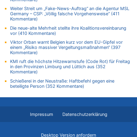
Eschweiler: 16-Jähriger soll seine Oma ermordet haben
Weiter Streit um „Fake-News-Auftrag“ an die Agentur MSL
06.08.2026 - 11:35 von ne Hondsjong zu
Germany – CSP: „Völlig falsche Vorgehensweise“ (411
Zweite Hitzewelle in diesem Sommer ist jetzt amtlich
Kommentare)
06.08.2026 - 11:11 von Dax zu
Die neue-alte Mehrheit stellte ihre Koalitionsvereinbarung
Wie kam es zur Ceuta-Krise?
vor (410 Kommentare)
06.08.2026 - 10:39 von Mungo zu
Viktor Orban warnt Belgien kurz vor dem EU-Gipfel vor
einem „Risiko massiver Vergeltungsmaßnahmen“ (397
Wasserstand des Rheins in NRW so niedrig wie noch nie
Kommentare)
06.08.2026 - 10:34 von Ostbelgien Direkt zu
KMI ruft die höchste Hitzewarnstufe (Code Rot) für Freitag
Tessa Wullaert knackt die 100-Tore-Marke für die Red Flames
in den Provinzen Limburg und Lüttich aus (352
06.08.2026 - 10:20 von Dax zu
Kommentare)
Zweite Hitzewelle in diesem Sommer ist jetzt amtlich
Schießerei in der Neustraße: Haftbefehl gegen eine
06.08.2026 - 10:18 von Dax zu
beteiligte Person (352 Kommentare)
Wasserstand des Rheins in NRW so niedrig wie noch nie
06.08.2026 - 10:17 von Richtig zu
Wasserstand des Rheins in NRW so niedrig wie noch nie
Impressum
Datenschutzerklärung
06.08.2026 - 10:16 von Dax zu
Wasserstand des Rheins in NRW so niedrig wie noch nie
06.08.2026 - 10:09 von Dax zu
Desktop Version anfordern
Zweite Hitzewelle in diesem Sommer ist jetzt amtlich