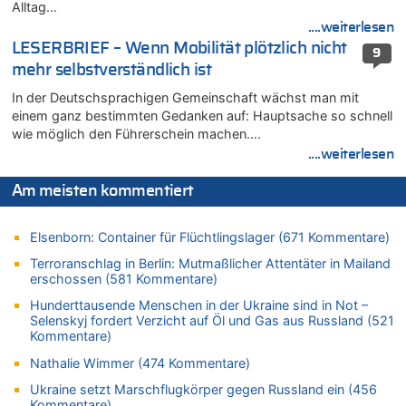
Alltag…
Aachen ab 11. August wieder Mekka des Pferdesports –
Belgien setzt bei Reit-WM auf starke Springreiter
....weiterlesen
LESERBRIEF – Wenn Mobilität plötzlich nicht
06.08.2026 - 12:26 von Guido Scholzen zu
9
Zweite Hitzewelle in diesem Sommer ist jetzt amtlich
mehr selbstverständlich ist
06.08.2026 - 12:17 von Sparwasser zu
In der Deutschsprachigen Gemeinschaft wächst man mit
Zweite Hitzewelle in diesem Sommer ist jetzt amtlich
einem ganz bestimmten Gedanken auf: Hauptsache so schnell
wie möglich den Führerschein machen….
06.08.2026 - 12:13 von Dax zu
....weiterlesen
Zweite Hitzewelle in diesem Sommer ist jetzt amtlich
06.08.2026 - 12:13 von Heinz F. zu
Am meisten kommentiert
Mehrere Menschen in Londons City niedergestochen
06.08.2026 - 12:13 von Hugo Egon Bernhard von Sinnen zu
Elsenborn: Container für Flüchtlingslager (671 Kommentare)
Zweite Hitzewelle in diesem Sommer ist jetzt amtlich
Terroranschlag in Berlin: Mutmaßlicher Attentäter in Mailand
06.08.2026 - 12:08 von Medium zu
erschossen (581 Kommentare)
Frau hörte Stimmen aus Haus des verstorbenen Nachbarn
Hunderttausende Menschen in der Ukraine sind in Not –
06.08.2026 - 11:52 von Hubert F. zu
Selenskyj fordert Verzicht auf Öl und Gas aus Russland (521
Zweite Hitzewelle in diesem Sommer ist jetzt amtlich
Kommentare)
06.08.2026 - 11:46 von Ermitler zu
Nathalie Wimmer (474 Kommentare)
Zweite Hitzewelle in diesem Sommer ist jetzt amtlich
Ukraine setzt Marschflugkörper gegen Russland ein (456
06.08.2026 - 11:42 von Willi Müller zu
Kommentare)