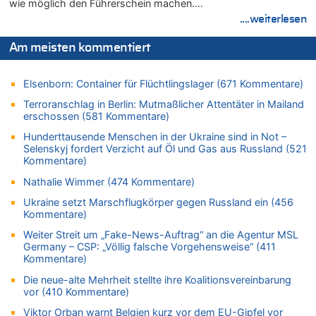
wie möglich den Führerschein machen….
Leipzig, Mechernich und die Frage: Wer steckt hinter den
....weiterlesen
Drohnen mit Strengstoff? War es Russland?
08.08.2026 - 15:34 von JoKrings zu
Am meisten kommentiert
Leipzig, Mechernich und die Frage: Wer steckt hinter den
Drohnen mit Strengstoff? War es Russland?
Elsenborn: Container für Flüchtlingslager (671 Kommentare)
08.08.2026 - 15:32 von 5/11 zu
Terroranschlag in Berlin: Mutmaßlicher Attentäter in Mailand
Mehrere Menschen in Londons City niedergestochen
erschossen (581 Kommentare)
08.08.2026 - 15:19 von Guido Scholzen zu
Hunderttausende Menschen in der Ukraine sind in Not –
Leipzig, Mechernich und die Frage: Wer steckt hinter den
Selenskyj fordert Verzicht auf Öl und Gas aus Russland (521
Drohnen mit Strengstoff? War es Russland?
Kommentare)
08.08.2026 - 14:54 von Alfons van Compernolle zu
Nathalie Wimmer (474 Kommentare)
Belgier knackt Jackpot bei Lotterie EuroMillions und gewinnt
mehr als 111 Millionen €
Ukraine setzt Marschflugkörper gegen Russland ein (456
Kommentare)
08.08.2026 - 14:47 von Peer Wermuth zu
Leipzig, Mechernich und die Frage: Wer steckt hinter den
Weiter Streit um „Fake-News-Auftrag“ an die Agentur MSL
Germany – CSP: „Völlig falsche Vorgehensweise“ (411
Drohnen mit Strengstoff? War es Russland?
Kommentare)
08.08.2026 - 14:29 von Achso Dax zu
Die neue-alte Mehrheit stellte ihre Koalitionsvereinbarung
In Belgien missachten zwei von drei Autofahrern das
vor (410 Kommentare)
Tempolimit in 30er-Zonen – Untersuchung von Vias
Viktor Orban warnt Belgien kurz vor dem EU-Gipfel vor
08.08.2026 - 13:23 von Hugo Egon Bernhard von Sinnen zu