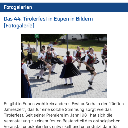
08.08.2026 - 20:19 von Peter G zu
Fotogalerien
Zwölf Jahre nach Aachener Bankraub: 70-Jähriger gefasst
Das 44. Tirolerfest in Eupen in Bildern
08.08.2026 - 20:17 von Russentrolle zu
Leipzig, Mechernich und die Frage: Wer steckt hinter den
[Fotogalerie]
Drohnen mit Strengstoff? War es Russland?
08.08.2026 - 20:16 von Dax zu
Wasserstand des Rheins in NRW so niedrig wie noch nie
08.08.2026 - 20:13 von Dax zu
Zweite Hitzewelle in diesem Sommer ist jetzt amtlich
08.08.2026 - 20:09 von Dax zu
Zweite Hitzewelle in diesem Sommer ist jetzt amtlich
08.08.2026 - 20:06 von Dax zu
Zweite Hitzewelle in diesem Sommer ist jetzt amtlich
08.08.2026 - 19:00 von Peter G zu
Leipzig, Mechernich und die Frage: Wer steckt hinter den
Es gibt in Eupen wohl kein anderes Fest außerhalb der "fünften
Drohnen mit Strengstoff? War es Russland?
Jahreszeit", das für eine solche Stimmung sorgt wie das
08.08.2026 - 18:48 von Marcel Scholzen Eimerscheid zu
Tirolerfest. Seit seiner Premiere im Jahr 1981 hat sich die
Leipzig, Mechernich und die Frage: Wer steckt hinter den
Veranstaltung zu einem festen Bestandteil des ostbelgischen
Drohnen mit Strengstoff? War es Russland?
Veranstaltungskalenders entwickelt und unterstützt Jahr für