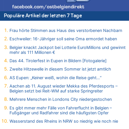
Drohnen mit Strengstoff? War es Russland?
08.08.2026 - 21:33 von Frage zu
Populäre Artikel der letzten 7 Tage
Zwölf Jahre nach Aachener Bankraub: 70-Jähriger gefasst
08.08.2026 - 21:28 von Noah Parmentier zu
Leipzig, Mechernich und die Frage: Wer steckt hinter den
Frau hörte Stimmen aus Haus des verstorbenen Nachbarn
Drohnen mit Strengstoff? War es Russland?
Eschweiler: 16-Jähriger soll seine Oma ermordet haben
08.08.2026 - 21:11 von Mungo zu
Belgier knackt Jackpot bei Lotterie EuroMillions und gewinnt
Leipzig, Mechernich und die Frage: Wer steckt hinter den
mehr als 111 Millionen €
Drohnen mit Strengstoff? War es Russland?
Das 44. Tirolerfest in Eupen in Bildern [Fotogalerie]
08.08.2026 - 20:49 von Marcel Scholzen Eimerscheid zu
Leipzig, Mechernich und die Frage: Wer steckt hinter den
Zweite Hitzewelle in diesem Sommer ist jetzt amtlich
Drohnen mit Strengstoff? War es Russland?
AS Eupen: „Keiner weiß, wohin die Reise geht…“
08.08.2026 - 20:34 von Dax zu
Aachen ab 11. August wieder Mekka des Pferdesports –
Wasserstand des Rheins in NRW so niedrig wie noch nie
Belgien setzt bei Reit-WM auf starke Springreiter
08.08.2026 - 20:32 von Joseph Meyer zu
Mehrere Menschen in Londons City niedergestochen
Leipzig, Mechernich und die Frage: Wer steckt hinter den
Drohnen mit Strengstoff? War es Russland?
Es gibt mmer mehr Fälle von Fahrerflucht in Belgien –
Fußgänger und Radfahrer sind die häufigsten Opfer
08.08.2026 - 20:20 von Joseph Meyer zu
Leipzig, Mechernich und die Frage: Wer steckt hinter den
Wasserstand des Rheins in NRW so niedrig wie noch nie
Drohnen mit Strengstoff? War es Russland?