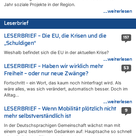
08.08.2026 - 18:41 von JoKrings zu
Jahr soziale Projekte in der Region.
Leipzig, Mechernich und die Frage: Wer steckt hinter den
....weiterlesen
Drohnen mit Strengstoff? War es Russland?
Leserbrief
08.08.2026 - 18:39 von JoKrings zu
Leipzig, Mechernich und die Frage: Wer steckt hinter den
LESERBRIEF – Die EU, die Krisen und die
Drohnen mit Strengstoff? War es Russland?
157
„Schuldigen“
08.08.2026 - 18:07 von Hubert F. zu
Belgier knackt Jackpot bei Lotterie EuroMillions und gewinnt
Weshalb befindet sich die EU in der aktuellen Krise?
mehr als 111 Millionen €
....weiterlesen
08.08.2026 - 17:46 von Der Alte zu
LESERBRIEF – Haben wir wirklich mehr
53
Belgier knackt Jackpot bei Lotterie EuroMillions und gewinnt
Freiheit – oder nur neue Zwänge?
mehr als 111 Millionen €
Fortschritt – ein Wort, das kaum noch hinterfragt wird. Als
08.08.2026 - 17:45 von Der Alte zu
wäre alles, was sich verändert, automatisch besser. Doch im
Zwölf Jahre nach Aachener Bankraub: 70-Jähriger gefasst
Alltag…
08.08.2026 - 17:43 von Der Alte zu
....weiterlesen
Leipzig, Mechernich und die Frage: Wer steckt hinter den
LESERBRIEF – Wenn Mobilität plötzlich nicht
9
Drohnen mit Strengstoff? War es Russland?
mehr selbstverständlich ist
08.08.2026 - 17:16 von Bingo zu
In der Deutschsprachigen Gemeinschaft wächst man mit
Zweite Hitzewelle in diesem Sommer ist jetzt amtlich
einem ganz bestimmten Gedanken auf: Hauptsache so schnell
08.08.2026 - 16:20 von Russentrolle zu