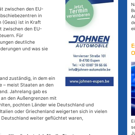
Na
tät zwischen den EU-
B
Abschiebezentren in
A
(Geas) ist in Kraft
d
e
eit zwischen den EU-
teuern. Für
ungen deutliche
E
nderungen und was sie
O
and zuständig, in dem ein
e – meist Staaten an den
and. Jahrelang gab es
n an den Außengrenzen mit
fühlten, pochten Länder wie Deutschland und
Italien oder Griechenland weigerten sich in vielen
h Deutschland weiter geflüchtet waren,
E
s
J