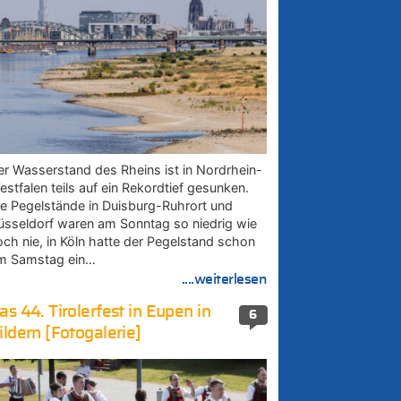
er Wasserstand des Rheins ist in Nordrhein-
estfalen teils auf ein Rekordtief gesunken.
ie Pegelstände in Duisburg-Ruhrort und
üsseldorf waren am Sonntag so niedrig wie
och nie, in Köln hatte der Pegelstand schon
m Samstag ein…
....weiterlesen
as 44. Tirolerfest in Eupen in
6
ildern [Fotogalerie]