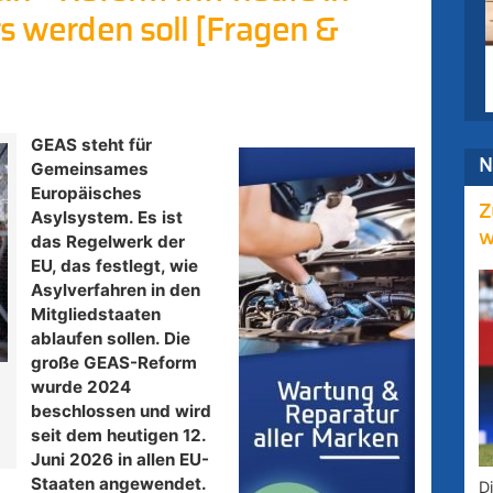
rs werden soll [Fragen &
GEAS steht für
N
Gemeinsames
Europäisches
Z
Asylsystem. Es ist
w
das Regelwerk der
EU, das festlegt, wie
Asylverfahren in den
Mitgliedstaaten
ablaufen sollen. Die
große GEAS-Reform
wurde 2024
,
beschlossen und wird
seit dem heutigen 12.
Juni 2026 in allen EU-
Staaten angewendet.
D