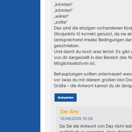
„könnten“
„könnten“
„wären“
„sollte“
Das sind die einzigen vorhandenen Konju
(Konjunktiv II) korrekt genutzt, da sie 
(entsprechend irreale) Bedingungen dars
geschrieben.
Und damit du noch was lernst: Es gibt a
von dir dargestellt in den Bereich des N
Möglichkeitsform ist.
Behauptungen sollten untermauert werden
vor (was du mit deinem großen Idol Do
Grüße – die Antwort kannst du dir übrig
Antworten
Der Alte
12/06/2026 15:28
Da Sie die Antwort von Dax nicht le
realistisch zu erwarten, dass diejen