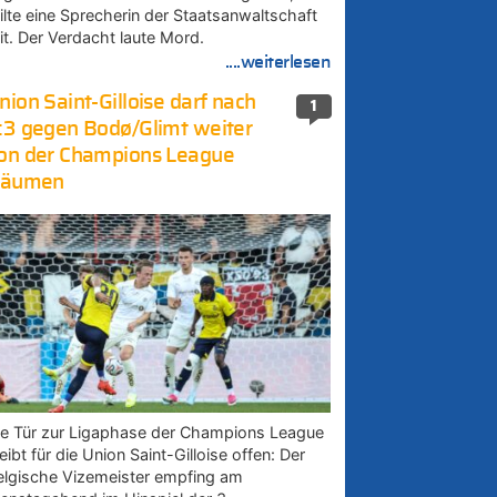
eilte eine Sprecherin der Staatsanwaltschaft
it. Der Verdacht laute Mord.
....weiterlesen
nion Saint-Gilloise darf nach
1
:3 gegen Bodø/Glimt weiter
on der Champions League
räumen
ie Tür zur Ligaphase der Champions League
eibt für die Union Saint-Gilloise offen: Der
elgische Vizemeister empfing am