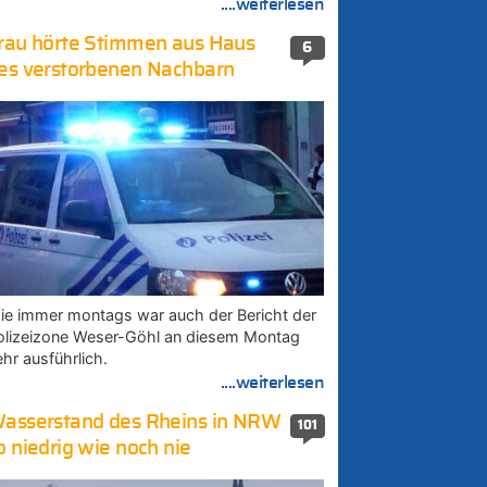
....weiterlesen
rau hörte Stimmen aus Haus
6
es verstorbenen Nachbarn
ie immer montags war auch der Bericht der
olizeizone Weser-Göhl an diesem Montag
ehr ausführlich.
....weiterlesen
asserstand des Rheins in NRW
101
o niedrig wie noch nie