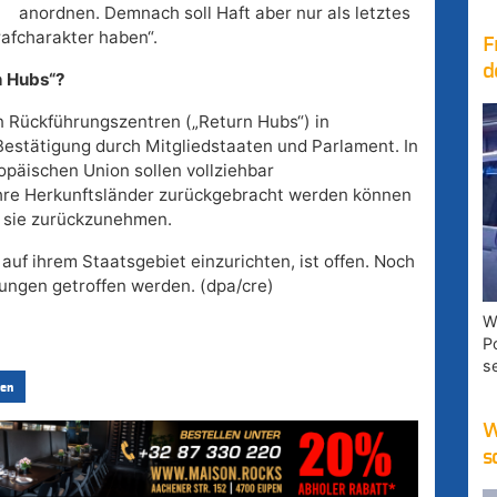
anordnen. Demnach soll Haft aber nur als letztes
rafcharakter haben“.
F
d
n Hubs“?
n Rückführungszentren („Return Hubs“) in
Bestätigung durch Mitgliedstaaten und Parlament. In
opäischen Union sollen vollziehbar
 ihre Herkunftsländer zurückgebracht werden können
t sie zurückzunehmen.
auf ihrem Staatsgebiet einzurichten, ist offen. Noch
rungen getroffen werden. (dpa/cre)
W
P
s
en
W
s