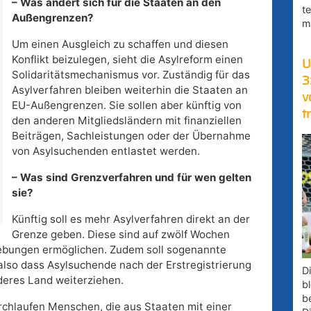
– Was ändert sich für die Staaten an den
t
Außengrenzen?
m
Um einen Ausgleich zu schaffen und diesen
Konflikt beizulegen, sieht die Asylreform einen
U
Solidaritätsmechanismus vor. Zuständig für das
3
Asylverfahren bleiben weiterhin die Staaten an
v
EU-Außengrenzen. Sie sollen aber künftig von
t
den anderen Mitgliedsländern mit finanziellen
Beiträgen, Sachleistungen oder der Übernahme
von Asylsuchenden entlastet werden.
– Was sind Grenzverfahren und für wen gelten
sie?
Künftig soll es mehr Asylverfahren direkt an der
Grenze geben. Diese sind auf zwölf Wochen
iebungen ermöglichen. Zudem soll sogenannte
lso dass Asylsuchende nach der Erstregistrierung
D
deres Land weiterziehen.
bl
b
rchlaufen Menschen, die aus Staaten mit einer