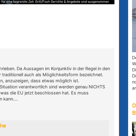
D
W
hrieben. Da Aussagen im Konjunktiv in der Regel in den
D
r traditionell auch als Möglichkeitsform bezeichnet.
D
on, anzuzeigen, dass etwas möglich ist.
n
lle Situation verantwortlich sind werden genau NICHTS
a
t was die EU jetzt beschlossen hat. Es muss
n kann….
D
B
che