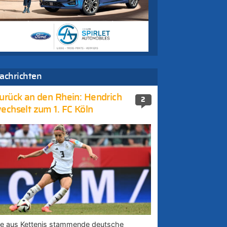
achrichten
urück an den Rhein: Hendrich
2
echselt zum 1. FC Köln
ie aus Kettenis stammende deutsche