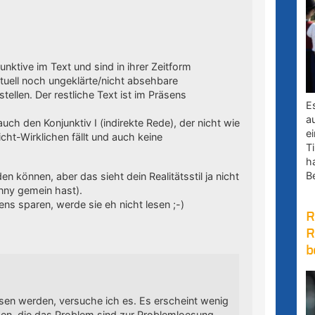
nktive im Text und sind in ihrer Zeitform
aktuell noch ungeklärte/nicht absehbare
tellen. Der restliche Text ist im Präsens
E
a
uch den Konjunktiv I (indirekte Rede), der nicht wie
e
icht-Wirklichen fällt und auch keine
Ti
h
B
 können, aber das sieht dein Realitätsstil ja nicht
nny gemein hast).
ens sparen, werde sie eh nicht lesen ;-)
R
R
b
dsen werden, versuche ich es. Es erscheint wenig
igen, die das Problem sind zur Problemloesung