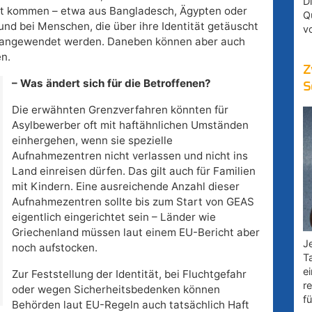
D
t kommen – etwa aus Bangladesch, Ägypten oder
Q
nd bei Menschen, die über ihre Identität getäuscht
v
en angewendet werden. Daneben können aber auch
n.
Z
– Was ändert sich für die Betroffenen?
S
Die erwähnten Grenzverfahren könnten für
Asylbewerber oft mit haftähnlichen Umständen
einhergehen, wenn sie spezielle
Aufnahmezentren nicht verlassen und nicht ins
Land einreisen dürfen. Das gilt auch für Familien
mit Kindern. Eine ausreichende Anzahl dieser
Aufnahmezentren sollte bis zum Start von GEAS
eigentlich eingerichtet sein – Länder wie
Griechenland müssen laut einem EU-Bericht aber
Je
noch aufstocken.
T
e
Zur Feststellung der Identität, bei Fluchtgefahr
r
oder wegen Sicherheitsbedenken können
fü
Behörden laut EU-Regeln auch tatsächlich Haft