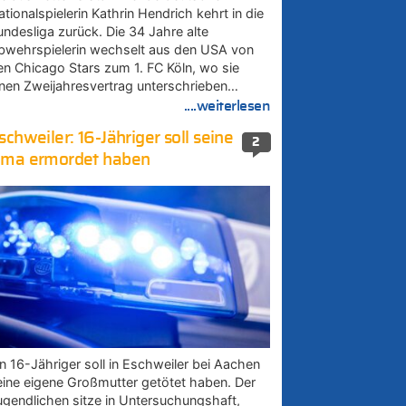
tionalspielerin Kathrin Hendrich kehrt in die
undesliga zurück. Die 34 Jahre alte
bwehrspielerin wechselt aus den USA von
en Chicago Stars zum 1. FC Köln, wo sie
inen Zweijahresvertrag unterschrieben…
....weiterlesen
schweiler: 16-Jähriger soll seine
2
ma ermordet haben
in 16-Jähriger soll in Eschweiler bei Aachen
eine eigene Großmutter getötet haben. Der
ugendlichen sitze in Untersuchungshaft,