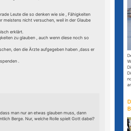
erade Leute die so denken wie sie , Fähigkeiten
 meistens nicht versuchen, weil in der Glaube
sch erklärt.
gkeiten zu glauben , auch wenn diese noch so
schen, den die Ärzte aufgegeben haben ,dass er
D
 spenden .
W
D
D
n
a
D
B
, dass man nur an etwas glauben muss, dann
tlich Berge. Nur, welche Rolle spielt Gott dabei?