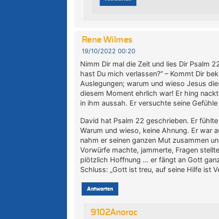
Rene Wilmes
19/10/2022 00:20
Nimm Dir mal die Zeit und lies Dir Psalm 2
hast Du mich verlassen?“ – Kommt Dir beka
Auslegungen; warum und wieso Jesus diesen
diesem Moment ehrlich war! Er hing nack
in ihm aussah. Er versuchte seine Gefühle
David hat Psalm 22 geschrieben. Er fühlte 
Warum und wieso, keine Ahnung. Er war auf
nahm er seinen ganzen Mut zusammen und 
Vorwürfe machte, jammerte, Fragen stellt
plötzlich Hoffnung … er fängt an Gott g
Schluss: „Gott ist treu, auf seine Hilfe ist
Antworten
9102Anoroc