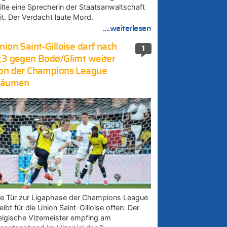
eilte eine Sprecherin der Staatsanwaltschaft
it. Der Verdacht laute Mord.
....weiterlesen
nion Saint-Gilloise darf nach
1
:3 gegen Bodø/Glimt weiter
on der Champions League
räumen
ie Tür zur Ligaphase der Champions League
eibt für die Union Saint-Gilloise offen: Der
elgische Vizemeister empfing am