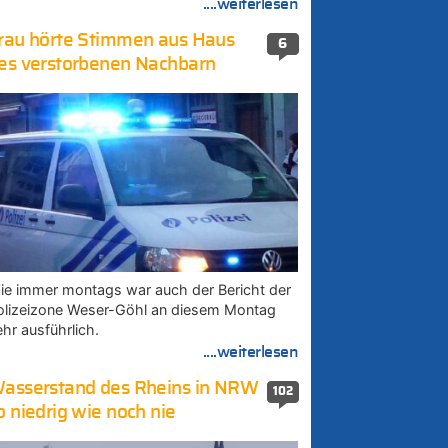
....weiterlesen
rau hörte Stimmen aus Haus
6
es verstorbenen Nachbarn
ie immer montags war auch der Bericht der
olizeizone Weser-Göhl an diesem Montag
ehr ausführlich.
....weiterlesen
asserstand des Rheins in NRW
102
o niedrig wie noch nie