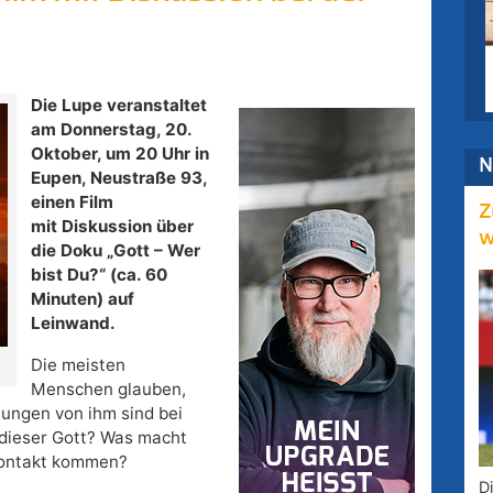
Die Lupe veranstaltet
am Donnerstag, 20.
Oktober, um 20 Uhr in
N
Eupen, Neustraße 93,
einen Film
Z
mit
Diskussion über
w
die Doku „Gott – Wer
bist Du?“ (ca. 60
Minuten) auf
Leinwand.
Die meisten
Menschen glauben,
lungen von ihm sind bei
 dieser Gott? Was macht
 Kontakt kommen?
D