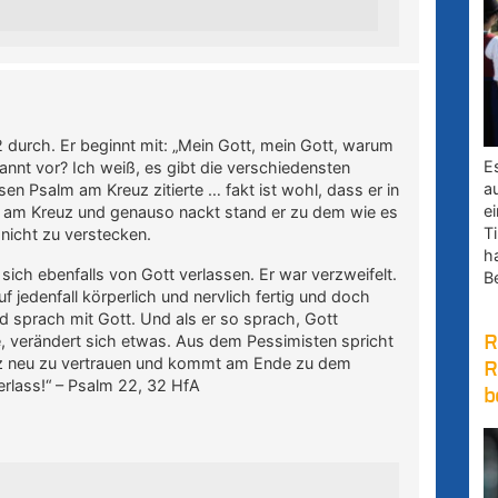
2 durch. Er beginnt mit: „Mein Gott, mein Gott, warum
E
nnt vor? Ich weiß, es gibt die verschiedensten
a
 Psalm am Kreuz zitierte … fakt ist wohl, dass er in
e
t am Kreuz und genauso nackt stand er zu dem wie es
Ti
 nicht zu verstecken.
h
sich ebenfalls von Gott verlassen. Er war verzweifelt.
B
 jedenfall körperlich und nervlich fertig und doch
sprach mit Gott. Und als er so sprach, Gott
e, verändert sich etwas. Aus dem Pessimisten spricht
R
anz neu zu vertrauen und kommt am Ende zu dem
R
 Verlass!“ – Psalm 22, 32 HfA
b