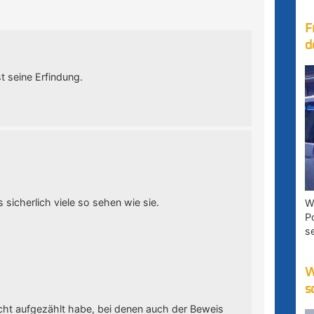
F
d
t seine Erfindung.
 sicherlich viele so sehen wie sie.
W
P
s
W
s
nicht aufgezählt habe, bei denen auch der Beweis