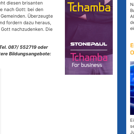
ht diesen brisanten
Na
e nach Gott: bei den
B
n Gemeinden. Überzeugte
A
d
und fordern dazu heraus,
e
 Gott nachzudenken. Die
E
Tel. 087/ 552719 oder
O
itere Bildungsangebote:
E
s
J