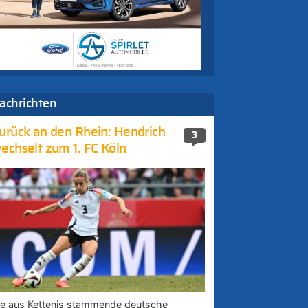
achrichten
urück an den Rhein: Hendrich
3
echselt zum 1. FC Köln
ie aus Kettenis stammende deutsche