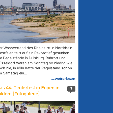
er Wasserstand des Rheins ist in Nordrhein-
estfalen teils auf ein Rekordtief gesunken.
ie Pegelstände in Duisburg-Ruhrort und
üsseldorf waren am Sonntag so niedrig wie
och nie, in Köln hatte der Pegelstand schon
m Samstag ein…
....weiterlesen
as 44. Tirolerfest in Eupen in
7
ildern [Fotogalerie]