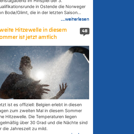
ienstagabend im Hinspiel der 3.
ualifikationsrunde in Ostende die Norweger
on Bodø/Glimt, die in der letzten Saison…
....weiterlesen
weite Hitzewelle in diesem
48
ommer ist jetzt amtlich
tzt ist es offiziell: Belgien erlebt in diesen
agen zum zweiten Mal in diesem Sommer
ine Hitzewelle. Die Temperaturen liegen
egelmäßig über 30 Grad und die Nächte sind
r die Jahreszeit zu mild.