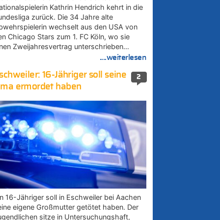
tionalspielerin Kathrin Hendrich kehrt in die
undesliga zurück. Die 34 Jahre alte
bwehrspielerin wechselt aus den USA von
en Chicago Stars zum 1. FC Köln, wo sie
inen Zweijahresvertrag unterschrieben…
....weiterlesen
schweiler: 16-Jähriger soll seine
2
ma ermordet haben
in 16-Jähriger soll in Eschweiler bei Aachen
eine eigene Großmutter getötet haben. Der
ugendlichen sitze in Untersuchungshaft,