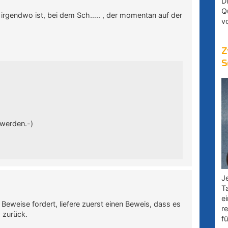
D
Q
irgendwo ist, bei dem Sch….. , der momentan auf der
v
Z
S
werden.-)
Je
T
e
Beweise fordert, liefere zuerst einen Beweis, dass es
r
 zurück.
fü