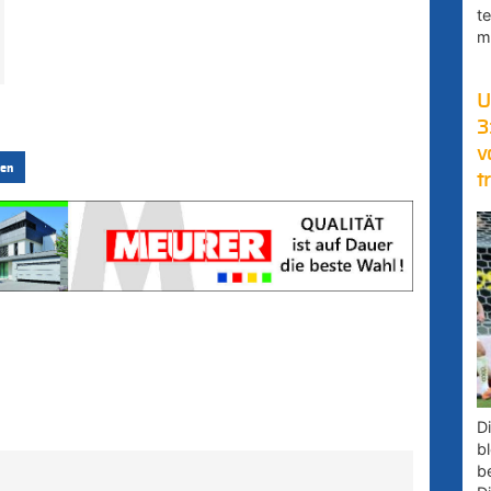
t
m
U
3
v
en
t
D
bl
b