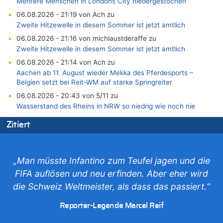
Mehrere Menschen in Londons City niedergestochen
06.08.2026 - 21:19 von Ach zu
Zweite Hitzewelle in diesem Sommer ist jetzt amtlich
06.08.2026 - 21:16 von michlaustderaffe zu
Zweite Hitzewelle in diesem Sommer ist jetzt amtlich
06.08.2026 - 21:14 von Ach zu
Aachen ab 11. August wieder Mekka des Pferdesports –
Belgien setzt bei Reit-WM auf starke Springreiter
06.08.2026 - 20:43 von 5/11 zu
Wasserstand des Rheins in NRW so niedrig wie noch nie
06.08.2026 - 20:35 von Wolfgang2 zu
Zitiert
Zurück an den Rhein: Hendrich wechselt zum 1. FC Köln
06.08.2026 - 20:16 von Panda46 zu
AS Eupen: „Keiner weiß, wohin die Reise geht…“
„Man müsste Infantino zum Teufel jagen und die
06.08.2026 - 19:17 von Guido Scholzen zu
FIFA auflösen und neu erfinden. Aber eher wird
Zweite Hitzewelle in diesem Sommer ist jetzt amtlich
die Schweiz Weltmeister, als dass das passiert.“
06.08.2026 - 19:14 von JoKrings zu
Zweite Hitzewelle in diesem Sommer ist jetzt amtlich
Reporter-Legende Marcel Reif
06.08.2026 - 18:40 von Ostbelgien Direkt zu