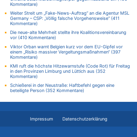
08.08.2026 - 20:09 von Dax zu
Kommentare)
Zweite Hitzewelle in diesem Sommer ist jetzt amtlich
Weiter Streit um „Fake-News-Auftrag“ an die Agentur MSL
08.08.2026 - 20:06 von Dax zu
Germany – CSP: „Völlig falsche Vorgehensweise“ (411
Kommentare)
Zweite Hitzewelle in diesem Sommer ist jetzt amtlich
08.08.2026 - 19:00 von Peter G zu
Die neue-alte Mehrheit stellte ihre Koalitionsvereinbarung
vor (410 Kommentare)
Leipzig, Mechernich und die Frage: Wer steckt hinter den
Drohnen mit Strengstoff? War es Russland?
Viktor Orban warnt Belgien kurz vor dem EU-Gipfel vor
einem „Risiko massiver Vergeltungsmaßnahmen“ (397
08.08.2026 - 18:48 von Marcel Scholzen Eimerscheid zu
Kommentare)
Leipzig, Mechernich und die Frage: Wer steckt hinter den
Drohnen mit Strengstoff? War es Russland?
KMI ruft die höchste Hitzewarnstufe (Code Rot) für Freitag
in den Provinzen Limburg und Lüttich aus (352
08.08.2026 - 18:41 von JoKrings zu
Kommentare)
Leipzig, Mechernich und die Frage: Wer steckt hinter den
Schießerei in der Neustraße: Haftbefehl gegen eine
Drohnen mit Strengstoff? War es Russland?
beteiligte Person (352 Kommentare)
08.08.2026 - 18:39 von JoKrings zu
Leipzig, Mechernich und die Frage: Wer steckt hinter den
Drohnen mit Strengstoff? War es Russland?
08.08.2026 - 18:07 von Hubert F. zu
Impressum
Datenschutzerklärung
Belgier knackt Jackpot bei Lotterie EuroMillions und gewinnt
mehr als 111 Millionen €
08.08.2026 - 17:46 von Der Alte zu