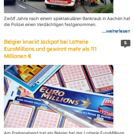
Zwölf Jahre nach einem spektakulären Bankraub in Aachen hat
die Polizei einen Verdächtigen festgenommen.
....weiterlesen
Belgier knackt Jackpot bei Lotterie
5
EuroMillions und gewinnt mehr als 111
Millionen €
Am Freitagabend hat ein Belgier bei der Lotterie EuroMillions