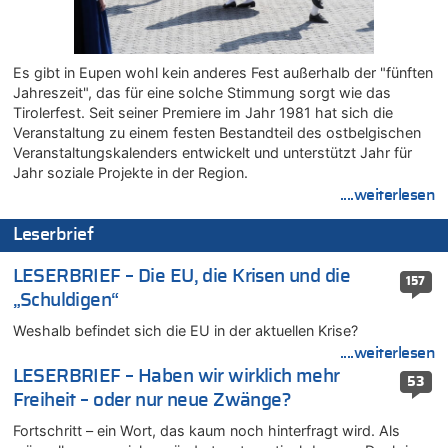
08.08.2026 - 22:12 von Hugo Egon Bernhard von Sinnen zu
LESERBRIEF – Für lokale, dezentrale Energieproduktion
08.08.2026 - 22:09 von Frage zu
Es gibt in Eupen wohl kein anderes Fest außerhalb der "fünften
Leipzig, Mechernich und die Frage: Wer steckt hinter den
Jahreszeit", das für eine solche Stimmung sorgt wie das
Drohnen mit Strengstoff? War es Russland?
Tirolerfest. Seit seiner Premiere im Jahr 1981 hat sich die
08.08.2026 - 22:07 von Shari zu
Veranstaltung zu einem festen Bestandteil des ostbelgischen
Belgier knackt Jackpot bei Lotterie EuroMillions und gewinnt
Veranstaltungskalenders entwickelt und unterstützt Jahr für
mehr als 111 Millionen €
Jahr soziale Projekte in der Region.
....weiterlesen
08.08.2026 - 21:46 von Frage zu
Leipzig, Mechernich und die Frage: Wer steckt hinter den
Leserbrief
Drohnen mit Strengstoff? War es Russland?
08.08.2026 - 21:33 von Frage zu
LESERBRIEF – Die EU, die Krisen und die
157
Zwölf Jahre nach Aachener Bankraub: 70-Jähriger gefasst
„Schuldigen“
08.08.2026 - 21:28 von Noah Parmentier zu
Weshalb befindet sich die EU in der aktuellen Krise?
Leipzig, Mechernich und die Frage: Wer steckt hinter den
Drohnen mit Strengstoff? War es Russland?
....weiterlesen
LESERBRIEF – Haben wir wirklich mehr
08.08.2026 - 21:11 von Mungo zu
53
Freiheit – oder nur neue Zwänge?
Leipzig, Mechernich und die Frage: Wer steckt hinter den
Drohnen mit Strengstoff? War es Russland?
Fortschritt – ein Wort, das kaum noch hinterfragt wird. Als
08.08.2026 - 20:49 von Marcel Scholzen Eimerscheid zu