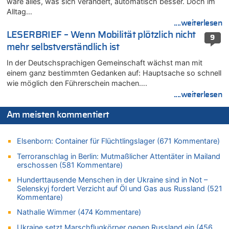
wäre alles, was sich verändert, automatisch besser. Doch im
Leipzig, Mechernich und die Frage: Wer steckt hinter den
Alltag…
Drohnen mit Strengstoff? War es Russland?
....weiterlesen
08.08.2026 - 20:34 von Dax zu
LESERBRIEF – Wenn Mobilität plötzlich nicht
9
Wasserstand des Rheins in NRW so niedrig wie noch nie
mehr selbstverständlich ist
08.08.2026 - 20:32 von Joseph Meyer zu
In der Deutschsprachigen Gemeinschaft wächst man mit
Leipzig, Mechernich und die Frage: Wer steckt hinter den
einem ganz bestimmten Gedanken auf: Hauptsache so schnell
Drohnen mit Strengstoff? War es Russland?
wie möglich den Führerschein machen….
08.08.2026 - 20:20 von Joseph Meyer zu
....weiterlesen
Leipzig, Mechernich und die Frage: Wer steckt hinter den
Drohnen mit Strengstoff? War es Russland?
Am meisten kommentiert
08.08.2026 - 20:19 von Peter G zu
Zwölf Jahre nach Aachener Bankraub: 70-Jähriger gefasst
Elsenborn: Container für Flüchtlingslager (671 Kommentare)
08.08.2026 - 20:17 von Russentrolle zu
Terroranschlag in Berlin: Mutmaßlicher Attentäter in Mailand
Leipzig, Mechernich und die Frage: Wer steckt hinter den
erschossen (581 Kommentare)
Drohnen mit Strengstoff? War es Russland?
Hunderttausende Menschen in der Ukraine sind in Not –
08.08.2026 - 20:16 von Dax zu
Selenskyj fordert Verzicht auf Öl und Gas aus Russland (521
Wasserstand des Rheins in NRW so niedrig wie noch nie
Kommentare)
08.08.2026 - 20:13 von Dax zu
Nathalie Wimmer (474 Kommentare)
Zweite Hitzewelle in diesem Sommer ist jetzt amtlich
Ukraine setzt Marschflugkörper gegen Russland ein (456