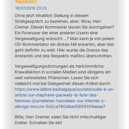
Napoléon
18/07/2019 23:23
Ohne jetzt inhaltlich Stellung in diesem
Streitgespräch zu beziehen, aber: Wow, Herr
Cremer. Diesen Kommentar lassen Sie durchgehen?
Ein Forenuser der einer anderen Userin eine
Vergewaltigung wünscht …? Man kann ja von jedem
OD-Kommentator ein dickes Fell erwarten, aber das
geht definitiv zu weit. Hier wurde die Grenze des
Anstands und des Respekts maßlos überschritten.
Vergewaltigungsdrohungen als herkömmliche
Krawallaktion in sozialen Medien sind übrigens ein
weit verbreitetes Phänomen. Lesen Sie sich
vielleicht mal bei Gelegenheit diesen Artikel durch:
https://www.lalibre.be/belgique/societe/suite-a-un-
article-sur-stephane-pauwels-la-liste-des-
femmes-journalistes-harcelees-sur-internet-s-
allonge-encore-5d2ca780d8ad5859359aeae7
Bitte, Herr Cremer, seien Sie nicht mitschuldiger
Dulder. Schreiten Sie ein!