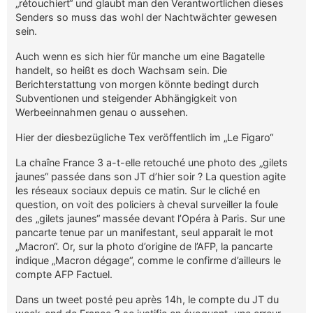
„rétouchiert“ und glaubt man den Verantwortlichen dieses
Senders so muss das wohl der Nachtwächter gewesen
sein.
Auch wenn es sich hier für manche um eine Bagatelle
handelt, so heißt es doch Wachsam sein. Die
Berichterstattung von morgen könnte bedingt durch
Subventionen und steigender Abhängigkeit von
Werbeeinnahmen genau o aussehen.
Hier der diesbezügliche Tex veröffentlich im „Le Figaro“
La chaîne France 3 a-t-elle retouché une photo des „gilets
jaunes“ passée dans son JT d’hier soir ? La question agite
les réseaux sociaux depuis ce matin. Sur le cliché en
question, on voit des policiers à cheval surveiller la foule
des „gilets jaunes“ massée devant l’Opéra à Paris. Sur une
pancarte tenue par un manifestant, seul apparait le mot
„Macron“. Or, sur la photo d’origine de l’AFP, la pancarte
indique „Macron dégage“, comme le confirme d’ailleurs le
compte AFP Factuel.
Dans un tweet posté peu après 14h, le compte du JT du