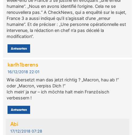
week-end de France 3 se justifie en évoquant „une erreur
humaine“. „Nous en avons identifié l’origine. Cela ne se
renouvellera pas.“ A CheckNews, qui a enquêté sur le sujet,
France 3 a aussi indiqué qu’il s’agissait d’une „erreur
humaine“. Et de préciser : „Une personne opérationnelle est
intervenue, la rédaction en chef n’a pas décelé la
modification“.
Antworten
karlh1berens
16/12/2018 22:01
Wie übersetzt man das jetzt richtig ? „Macron, hau ab !“
oder „Macron, verpiss Dich !“
Ich mein‘ ja nur – ich möchte halt mein Französisch
verbessern !
Antworten
Abi
17/12/2018 07:28