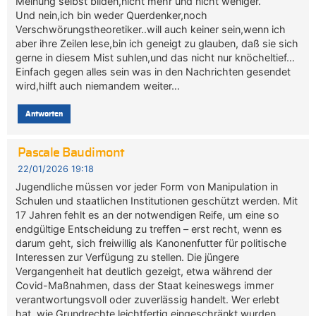
Meinung selbst bilden,nicht mehr und nicht weniger.
Und nein,ich bin weder Querdenker,noch
Verschwörungstheoretiker..will auch keiner sein,wenn ich
aber ihre Zeilen lese,bin ich geneigt zu glauben, daß sie sich
gerne in diesem Mist suhlen,und das nicht nur knöcheltief…
Einfach gegen alles sein was in den Nachrichten gesendet
wird,hilft auch niemandem weiter…
Antworten
Pascale Baudimont
22/01/2026 19:18
Jugendliche müssen vor jeder Form von Manipulation in
Schulen und staatlichen Institutionen geschützt werden. Mit
17 Jahren fehlt es an der notwendigen Reife, um eine so
endgültige Entscheidung zu treffen – erst recht, wenn es
darum geht, sich freiwillig als Kanonenfutter für politische
Interessen zur Verfügung zu stellen. Die jüngere
Vergangenheit hat deutlich gezeigt, etwa während der
Covid-Maßnahmen, dass der Staat keineswegs immer
verantwortungsvoll oder zuverlässig handelt. Wer erlebt
hat, wie Grundrechte leichtfertig eingeschränkt wurden,