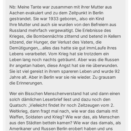
Nb: Meine Tante war zusammen mit ihrer Mutter aus
Aachen evakuiert und zu dem Zeitpunkt in Berlin
gestrandet. Sie war 1933 geboren,, also ein Kind
Ihre Mutter und auch sie wurden von den Befreiern aus
Russland mehrfach vergewaltigt. Die Erlebnisse des
Krieges, die Bombennächte zitternd und betend in Kellern
sitzend, der Hunger, der Verlust des Vaters, die
Demütigungen,…alles das hatte sie gut immLaufe ihres
Lebens verarbeitet. Vom Krieg hat sie trotzdem ein
Leben lang noch nachts geträumt. Aber was die Russen
ihr angetan haben, diese Angst hat sie nie überwunden.
Sie ist viel gereist in ihrem spareren Leben und wurde 92
Jahre alt. Aber in Berlin war sie nie wieder. Zu grausam
die Erinnerungen.
Wer ein Bisschen Menschenverstand hat und dann einen
solch dämlichen Leserbrief liest und dazu noch den
Quatsch: „Vielleicht findet ihr noch Zeitzeugen vom 2.
Weltkrieg, dann fragt mal nach, wie war das damals mit
Waffen, Soldaten und Krieg? Wie war das, als Menschen
aus den Städten betteln kamen? Wie war das damals, als
Amerikaner und Russen Berlin erobert haben und uns