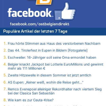
08.08.2026 - 20:32 von Joseph Meyer zu
Leipzig, Mechernich und die Frage: Wer steckt hinter den
Drohnen mit Strengstoff? War es Russland?
08.08.2026 - 20:20 von Joseph Meyer zu
Leipzig, Mechernich und die Frage: Wer steckt hinter den
Populäre Artikel der letzten 7 Tage
Drohnen mit Strengstoff? War es Russland?
08.08.2026 - 20:19 von Peter G zu
Zwölf Jahre nach Aachener Bankraub: 70-Jähriger gefasst
Frau hörte Stimmen aus Haus des verstorbenen Nachbarn
08.08.2026 - 20:17 von Russentrolle zu
Das 44. Tirolerfest in Eupen in Bildern [Fotogalerie]
Leipzig, Mechernich und die Frage: Wer steckt hinter den
Eschweiler: 16-Jähriger soll seine Oma ermordet haben
Drohnen mit Strengstoff? War es Russland?
Belgier knackt Jackpot bei Lotterie EuroMillions und gewinnt
08.08.2026 - 20:16 von Dax zu
mehr als 111 Millionen €
Wasserstand des Rheins in NRW so niedrig wie noch nie
Zweite Hitzewelle in diesem Sommer ist jetzt amtlich
08.08.2026 - 20:13 von Dax zu
Zweite Hitzewelle in diesem Sommer ist jetzt amtlich
AS Eupen: „Keiner weiß, wohin die Reise geht…“
08.08.2026 - 20:09 von Dax zu
Remco Evenepoel alleiniger Rekordhalter nach viertem Sieg
Zweite Hitzewelle in diesem Sommer ist jetzt amtlich
bei der Clasica San Sebastián
08.08.2026 - 20:06 von Dax zu
Wie kam es zur Ceuta-Krise?
Zweite Hitzewelle in diesem Sommer ist jetzt amtlich