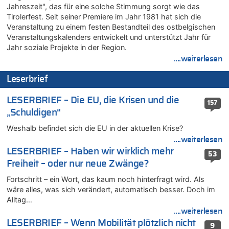
Jahreszeit", das für eine solche Stimmung sorgt wie das
08.08.2026 - 17:43 von Der Alte zu
Tirolerfest. Seit seiner Premiere im Jahr 1981 hat sich die
Leipzig, Mechernich und die Frage: Wer steckt hinter den
Veranstaltung zu einem festen Bestandteil des ostbelgischen
Drohnen mit Strengstoff? War es Russland?
Veranstaltungskalenders entwickelt und unterstützt Jahr für
08.08.2026 - 17:16 von Bingo zu
Jahr soziale Projekte in der Region.
Zweite Hitzewelle in diesem Sommer ist jetzt amtlich
....weiterlesen
08.08.2026 - 16:20 von Russentrolle zu
Leserbrief
Leipzig, Mechernich und die Frage: Wer steckt hinter den
Drohnen mit Strengstoff? War es Russland?
LESERBRIEF – Die EU, die Krisen und die
157
08.08.2026 - 15:34 von JoKrings zu
„Schuldigen“
Leipzig, Mechernich und die Frage: Wer steckt hinter den
Drohnen mit Strengstoff? War es Russland?
Weshalb befindet sich die EU in der aktuellen Krise?
08.08.2026 - 15:32 von 5/11 zu
....weiterlesen
Mehrere Menschen in Londons City niedergestochen
LESERBRIEF – Haben wir wirklich mehr
53
08.08.2026 - 15:19 von Guido Scholzen zu
Freiheit – oder nur neue Zwänge?
Leipzig, Mechernich und die Frage: Wer steckt hinter den
Fortschritt – ein Wort, das kaum noch hinterfragt wird. Als
Drohnen mit Strengstoff? War es Russland?
wäre alles, was sich verändert, automatisch besser. Doch im
08.08.2026 - 14:54 von Alfons van Compernolle zu
Alltag…
Belgier knackt Jackpot bei Lotterie EuroMillions und gewinnt
....weiterlesen
mehr als 111 Millionen €
LESERBRIEF – Wenn Mobilität plötzlich nicht
9