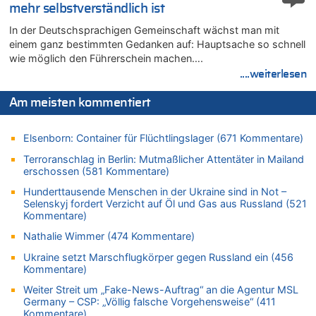
08.08.2026 - 14:47 von Peer Wermuth zu
mehr selbstverständlich ist
Leipzig, Mechernich und die Frage: Wer steckt hinter den
In der Deutschsprachigen Gemeinschaft wächst man mit
Drohnen mit Strengstoff? War es Russland?
einem ganz bestimmten Gedanken auf: Hauptsache so schnell
08.08.2026 - 14:29 von Achso Dax zu
wie möglich den Führerschein machen….
In Belgien missachten zwei von drei Autofahrern das
....weiterlesen
Tempolimit in 30er-Zonen – Untersuchung von Vias
08.08.2026 - 13:23 von Hugo Egon Bernhard von Sinnen zu
Am meisten kommentiert
Leipzig, Mechernich und die Frage: Wer steckt hinter den
Drohnen mit Strengstoff? War es Russland?
Elsenborn: Container für Flüchtlingslager (671 Kommentare)
08.08.2026 - 13:03 von WK zu
Terroranschlag in Berlin: Mutmaßlicher Attentäter in Mailand
Kollision zwischen Autofahrer und Radfahrer an RAVeL-Weg
erschossen (581 Kommentare)
08.08.2026 - 12:56 von WK zu
Hunderttausende Menschen in der Ukraine sind in Not –
Wasserstand des Rheins in NRW so niedrig wie noch nie
Selenskyj fordert Verzicht auf Öl und Gas aus Russland (521
08.08.2026 - 12:29 von WK zu
Kommentare)
In Belgien missachten zwei von drei Autofahrern das
Nathalie Wimmer (474 Kommentare)
Tempolimit in 30er-Zonen – Untersuchung von Vias
Ukraine setzt Marschflugkörper gegen Russland ein (456
08.08.2026 - 12:01 von Hugo Egon Bernhard von Sinnen zu
Kommentare)
Zurück an den Rhein: Hendrich wechselt zum 1. FC Köln
Weiter Streit um „Fake-News-Auftrag“ an die Agentur MSL
08.08.2026 - 11:39 von Dax zu
Germany – CSP: „Völlig falsche Vorgehensweise“ (411
In Belgien missachten zwei von drei Autofahrern das
Kommentare)