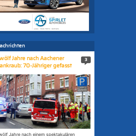
achrichten
wölf Jahre nach Aachener
3
ankraub: 70-Jähriger gefasst
wölf Jahre nach einem spektakulären