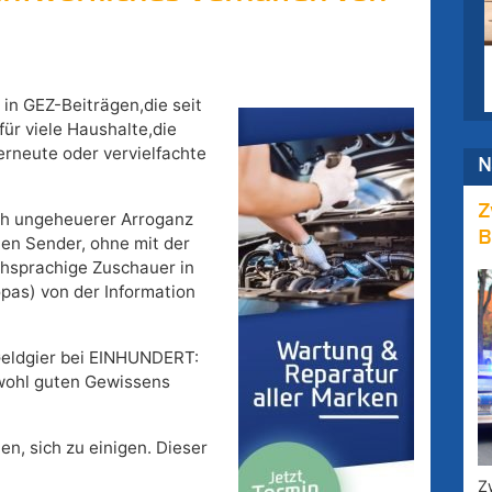
n GEZ-Beiträgen,die seit
ür viele Haushalte,die
erneute oder vervielfachte
N
Z
ch ungeheuerer Arroganz
B
hen Sender, ohne mit der
hsprachige Zuschauer in
pas) von der Information
eldgier bei EINHUNDERT:
 wohl guten Gewissens
en, sich zu einigen. Dieser
Z