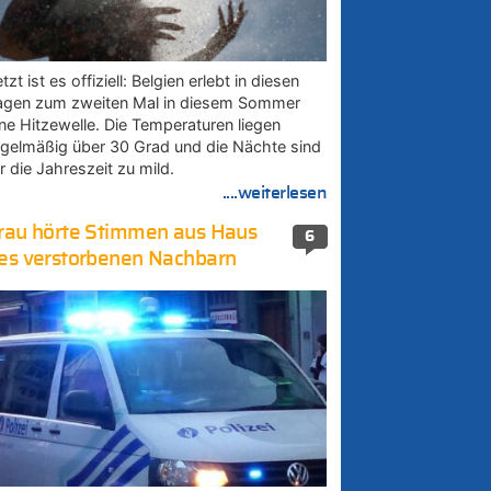
tzt ist es offiziell: Belgien erlebt in diesen
agen zum zweiten Mal in diesem Sommer
ine Hitzewelle. Die Temperaturen liegen
egelmäßig über 30 Grad und die Nächte sind
r die Jahreszeit zu mild.
....weiterlesen
rau hörte Stimmen aus Haus
6
es verstorbenen Nachbarn