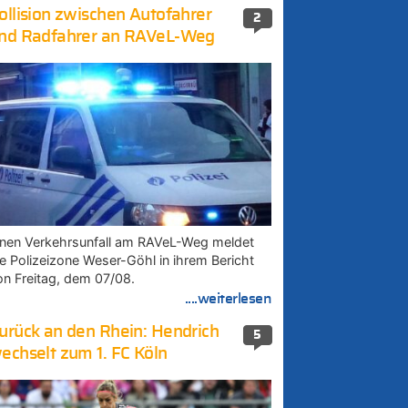
ollision zwischen Autofahrer
2
nd Radfahrer an RAVeL-Weg
inen Verkehrsunfall am RAVeL-Weg meldet
ie Polizeizone Weser-Göhl in ihrem Bericht
on Freitag, dem 07/08.
....weiterlesen
urück an den Rhein: Hendrich
5
echselt zum 1. FC Köln