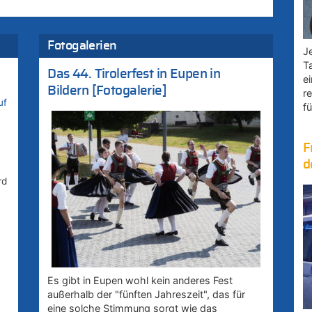
Fotogalerien
Je
T
Das 44. Tirolerfest in Eupen in
e
Bildern [Fotogalerie]
r
uf
fü
F
d
rd
Es gibt in Eupen wohl kein anderes Fest
außerhalb der "fünften Jahreszeit", das für
eine solche Stimmung sorgt wie das