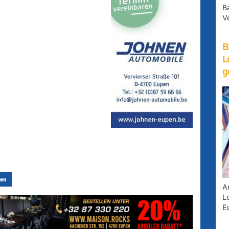
B
V
B
L
g
en
A
Lo
E