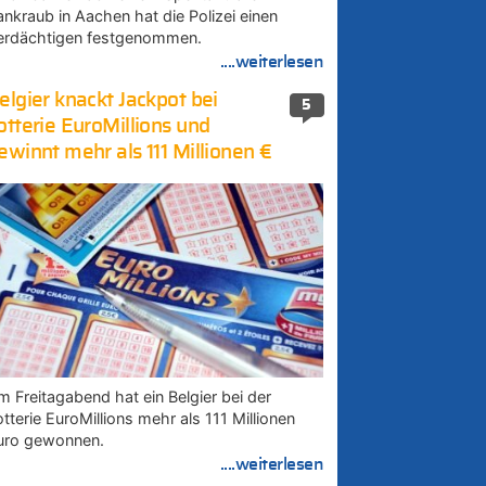
ankraub in Aachen hat die Polizei einen
erdächtigen festgenommen.
....weiterlesen
elgier knackt Jackpot bei
5
otterie EuroMillions und
ewinnt mehr als 111 Millionen €
m Freitagabend hat ein Belgier bei der
tterie EuroMillions mehr als 111 Millionen
uro gewonnen.
....weiterlesen