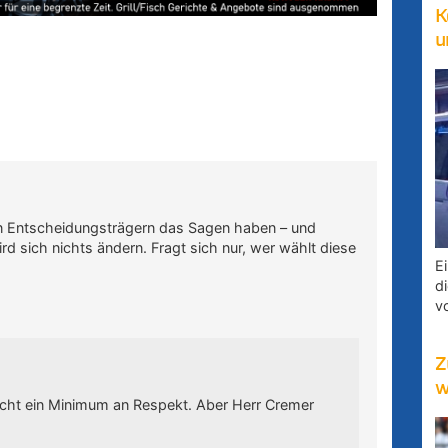
K
u
en Entscheidungsträgern das Sagen haben – und
d sich nichts ändern. Fragt sich nur, wer wählt diese
E
d
v
Z
w
rscht ein Minimum an Respekt. Aber Herr Cremer