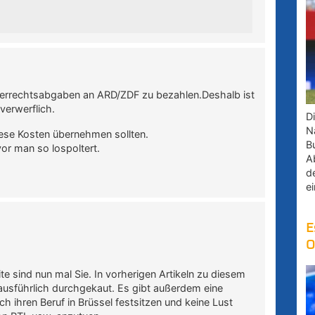
berrechtsabgaben an ARD/ZDF zu bezahlen.Deshalb ist
verwerflich.
D
Na
iese Kosten übernehmen sollten.
B
vor man so lospoltert.
A
d
e
E
O
ite sind nun mal Sie. In vorherigen Artikeln zu diesem
usführlich durchgekaut. Es gibt außerdem eine
h ihren Beruf in Brüssel festsitzen und keine Lust