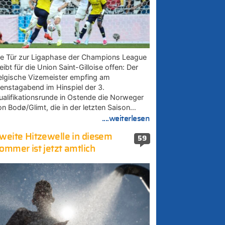
ie Tür zur Ligaphase der Champions League
eibt für die Union Saint-Gilloise offen: Der
elgische Vizemeister empfing am
ienstagabend im Hinspiel der 3.
ualifikationsrunde in Ostende die Norweger
on Bodø/Glimt, die in der letzten Saison…
....weiterlesen
weite Hitzewelle in diesem
59
ommer ist jetzt amtlich