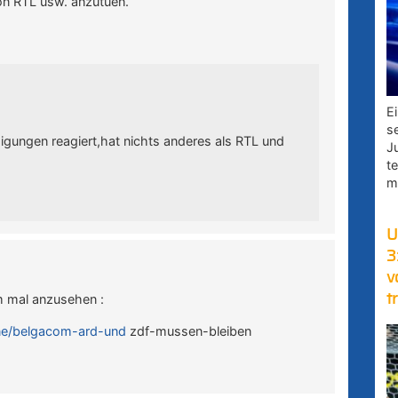
n RTL usw. anzutuen.
E
s
igungen reagiert,hat nichts anderes als RTL und
J
t
m
U
3
v
t
um mal anzusehen :
line/belgacom-ard-und
zdf-mussen-bleiben