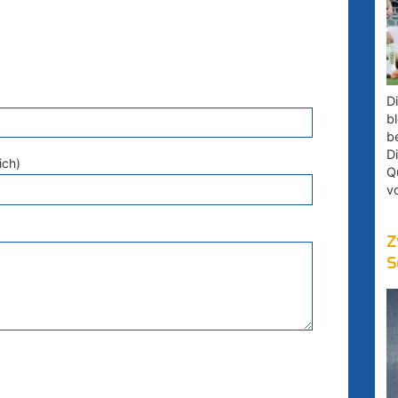
D
bl
b
D
ich)
Q
v
Z
S