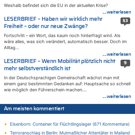
Weshalb befindet sich die EU in der aktuellen Krise?
07.08.2026 - 11:12 von Frage zu
Wasserstand des Rheins in NRW so niedrig wie noch nie
....weiterlesen
LESERBRIEF – Haben wir wirklich mehr
07.08.2026 - 10:29 von Soso zu
53
Freiheit – oder nur neue Zwänge?
Aachen ab 11. August wieder Mekka des Pferdesports –
Belgien setzt bei Reit-WM auf starke Springreiter
Fortschritt – ein Wort, das kaum noch hinterfragt wird. Als
07.08.2026 - 10:23 von Opa zu
wäre alles, was sich verändert, automatisch besser. Doch im
In Belgien missachten zwei von drei Autofahrern das
Alltag…
Tempolimit in 30er-Zonen – Untersuchung von Vias
....weiterlesen
07.08.2026 - 10:05 von Ostbelgien Direkt zu
LESERBRIEF – Wenn Mobilität plötzlich nicht
9
Soll Belgien Tempolimit auf Autobahnen erhöhen? – In
mehr selbstverständlich ist
Tschechien ab 2024 maximal 150 km/h erlaubt
In der Deutschsprachigen Gemeinschaft wächst man mit
07.08.2026 - 10:05 von N. A. Klar zu
einem ganz bestimmten Gedanken auf: Hauptsache so schnell
In Belgien missachten zwei von drei Autofahrern das
wie möglich den Führerschein machen….
Tempolimit in 30er-Zonen – Untersuchung von Vias
....weiterlesen
07.08.2026 - 09:31 von Ermitler zu
Das 44. Tirolerfest in Eupen in Bildern [Fotogalerie]
Am meisten kommentiert
07.08.2026 - 09:18 von Noppi zu
AS Eupen: „Keiner weiß, wohin die Reise geht…“
Elsenborn: Container für Flüchtlingslager (671 Kommentare)
07.08.2026 - 09:03 von JoKrings zu
Terroranschlag in Berlin: Mutmaßlicher Attentäter in Mailand