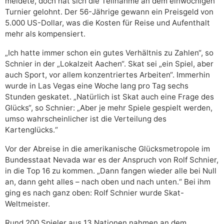
meldete, doch hat sich die Teilnahme an dem einwöchigen
Turnier gelohnt. Der 56-Jährige gewann ein Preisgeld von
5.000 US-Dollar, was die Kosten für Reise und Aufenthalt
mehr als kompensiert.
„Ich hatte immer schon ein gutes Verhältnis zu Zahlen“, so
Schnier in der „Lokalzeit Aachen“. Skat sei „ein Spiel, aber
auch Sport, vor allem konzentriertes Arbeiten“. Immerhin
wurde in Las Vegas eine Woche lang pro Tag sechs
Stunden geskatet. „Natürlich ist Skat auch eine Frage des
Glücks“, so Schnier: „Aber je mehr Spiele gespielt werden,
umso wahrscheinlicher ist die Verteilung des
Kartenglücks.“
Vor der Abreise in die amerikanische Glücksmetropole im
Bundesstaat Nevada war es der Anspruch von Rolf Schnier,
in die Top 16 zu kommen. „Dann fangen wieder alle bei Null
an, dann geht alles – nach oben und nach unten.“ Bei ihm
ging es nach ganz oben: Rolf Schnier wurde Skat-
Weltmeister.
Rund 200 Spieler aus 13 Nationen nahmen an dem