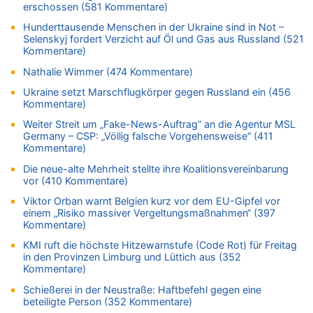
Zweite Hitzewelle in diesem Sommer ist jetzt amtlich
erschossen (581 Kommentare)
07.08.2026 - 01:12 von WK zu
Hunderttausende Menschen in der Ukraine sind in Not –
Warum die Waldbrände in Frankreich und Spanien Rekorde
Selenskyj fordert Verzicht auf Öl und Gas aus Russland (521
brechen [Fragen & Antworten]
Kommentare)
07.08.2026 - 01:03 von Hugo Egon Bernhard von Sinnen zu
Nathalie Wimmer (474 Kommentare)
Zweite Hitzewelle in diesem Sommer ist jetzt amtlich
Ukraine setzt Marschflugkörper gegen Russland ein (456
07.08.2026 - 00:50 von WK zu
Kommentare)
Wie kam es zur Ceuta-Krise?
Weiter Streit um „Fake-News-Auftrag“ an die Agentur MSL
07.08.2026 - 00:06 von 5/11 zu
Germany – CSP: „Völlig falsche Vorgehensweise“ (411
Kommentare)
Mehrere Menschen in Londons City niedergestochen
Die neue-alte Mehrheit stellte ihre Koalitionsvereinbarung
06.08.2026 - 23:53 von Foto Anneliese zu
vor (410 Kommentare)
Mehrere Menschen in Londons City niedergestochen
Viktor Orban warnt Belgien kurz vor dem EU-Gipfel vor
06.08.2026 - 23:25 von WK zu
einem „Risiko massiver Vergeltungsmaßnahmen“ (397
FIFA-Spitze demonstriert Einigkeit trotz Kritik und neuer
Kommentare)
Vorwürfe gegen Präsident Gianni Infantino
KMI ruft die höchste Hitzewarnstufe (Code Rot) für Freitag
06.08.2026 - 22:48 von DG zu
in den Provinzen Limburg und Lüttich aus (352
FIFA-Spitze demonstriert Einigkeit trotz Kritik und neuer
Kommentare)
Vorwürfe gegen Präsident Gianni Infantino
Schießerei in der Neustraße: Haftbefehl gegen eine
06.08.2026 - 22:07 von DR ALBERN zu
beteiligte Person (352 Kommentare)
FIFA-Spitze demonstriert Einigkeit trotz Kritik und neuer