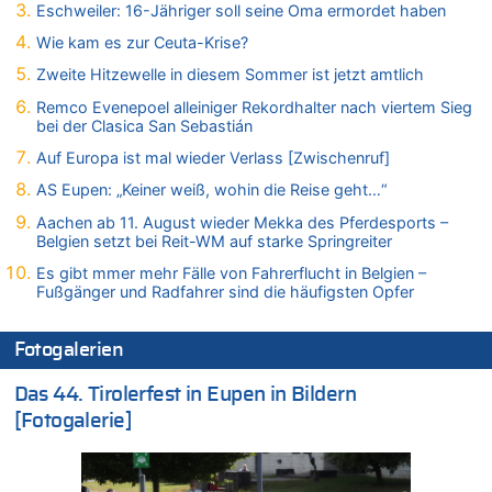
07.08.2026 - 14:35 von Vorfahrt zu
Eschweiler: 16-Jähriger soll seine Oma ermordet haben
In Belgien missachten zwei von drei Autofahrern das
Wie kam es zur Ceuta-Krise?
Tempolimit in 30er-Zonen – Untersuchung von Vias
Zweite Hitzewelle in diesem Sommer ist jetzt amtlich
07.08.2026 - 14:33 von Ostbelgien Direkt zu
Offiziell: Van Bommel wird Belgiens Nationaltrainer
Remco Evenepoel alleiniger Rekordhalter nach viertem Sieg
bei der Clasica San Sebastián
07.08.2026 - 13:39 von alter weißer mann zu
Zurück an den Rhein: Hendrich wechselt zum 1. FC Köln
Auf Europa ist mal wieder Verlass [Zwischenruf]
07.08.2026 - 13:39 von Ach zu
AS Eupen: „Keiner weiß, wohin die Reise geht…“
Aachen ab 11. August wieder Mekka des Pferdesports –
Aachen ab 11. August wieder Mekka des Pferdesports –
Belgien setzt bei Reit-WM auf starke Springreiter
Belgien setzt bei Reit-WM auf starke Springreiter
07.08.2026 - 13:31 von Guido Scholzen zu
Es gibt mmer mehr Fälle von Fahrerflucht in Belgien –
Wasserstand des Rheins in NRW so niedrig wie noch nie
Fußgänger und Radfahrer sind die häufigsten Opfer
07.08.2026 - 13:23 von JoKrings zu
In Belgien missachten zwei von drei Autofahrern das
Fotogalerien
Tempolimit in 30er-Zonen – Untersuchung von Vias
07.08.2026 - 13:20 von JoKrings zu
Das 44. Tirolerfest in Eupen in Bildern
In Belgien missachten zwei von drei Autofahrern das
[Fotogalerie]
Tempolimit in 30er-Zonen – Untersuchung von Vias
07.08.2026 - 13:04 von Kein Raser zu
In Belgien missachten zwei von drei Autofahrern das