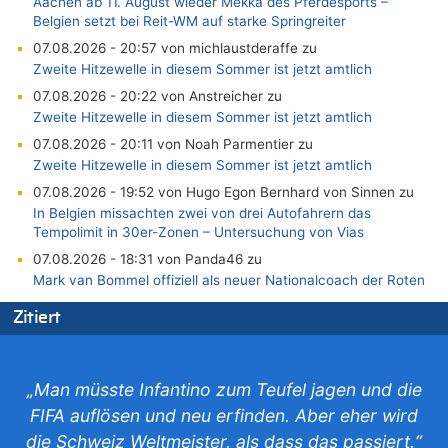
Aachen ab 11. August wieder Mekka des Pferdesports –
Belgien setzt bei Reit-WM auf starke Springreiter
07.08.2026 - 20:57 von michlaustderaffe zu
Zweite Hitzewelle in diesem Sommer ist jetzt amtlich
07.08.2026 - 20:22 von Anstreicher zu
Zweite Hitzewelle in diesem Sommer ist jetzt amtlich
07.08.2026 - 20:11 von Noah Parmentier zu
Zweite Hitzewelle in diesem Sommer ist jetzt amtlich
07.08.2026 - 19:52 von Hugo Egon Bernhard von Sinnen zu
In Belgien missachten zwei von drei Autofahrern das
Tempolimit in 30er-Zonen – Untersuchung von Vias
07.08.2026 - 18:31 von Panda46 zu
Mark van Bommel offiziell als neuer Nationalcoach der Roten
Teufel vorgestellt: „Ist mir eine große Ehre“
Zitiert
07.08.2026 - 17:56 von Mungo zu
Zweite Hitzewelle in diesem Sommer ist jetzt amtlich
07.08.2026 - 17:55 von M der Block zu
„Man müsste Infantino zum Teufel jagen und die
AS Eupen: „Keiner weiß, wohin die Reise geht…“
FIFA auflösen und neu erfinden. Aber eher wird
07.08.2026 - 16:38 von Joseph Meyer zu
die Schweiz Weltmeister, als dass das passiert.“
Wasserstand des Rheins in NRW so niedrig wie noch nie