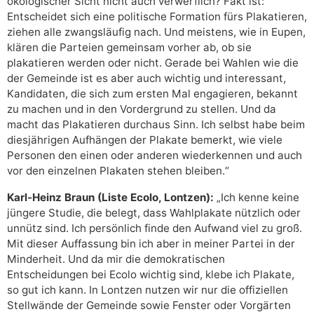
ökologischer Sicht nicht auch verwerflich? Fakt ist:
Entscheidet sich eine politische Formation fürs Plakatieren,
ziehen alle zwangsläufig nach. Und meistens, wie in Eupen,
klären die Parteien gemeinsam vorher ab, ob sie
plakatieren werden oder nicht. Gerade bei Wahlen wie die
der Gemeinde ist es aber auch wichtig und interessant,
Kandidaten, die sich zum ersten Mal engagieren, bekannt
zu machen und in den Vordergrund zu stellen. Und da
macht das Plakatieren durchaus Sinn. Ich selbst habe beim
diesjährigen Aufhängen der Plakate bemerkt, wie viele
Personen den einen oder anderen wiederkennen und auch
vor den einzelnen Plakaten stehen bleiben.“
Karl-Heinz Braun (Liste Ecolo, Lontzen):
„Ich kenne keine
jüngere Studie, die belegt, dass Wahlplakate nützlich oder
unnütz sind. Ich persönlich finde den Aufwand viel zu groß.
Mit dieser Auffassung bin ich aber in meiner Partei in der
Minderheit. Und da mir die demokratischen
Entscheidungen bei Ecolo wichtig sind, klebe ich Plakate,
so gut ich kann. In Lontzen nutzen wir nur die offiziellen
Stellwände der Gemeinde sowie Fenster oder Vorgärten