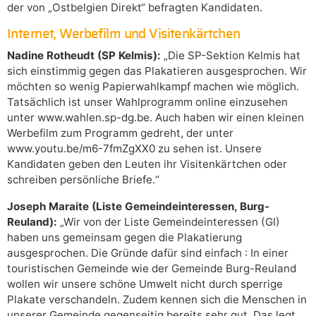
der von „Ostbelgien Direkt“ befragten Kandidaten.
Internet, Werbefilm und Visitenkärtchen
Nadine Rotheudt (SP Kelmis):
„Die SP-Sektion Kelmis hat
sich einstimmig gegen das Plakatieren ausgesprochen. Wir
möchten so wenig Papierwahlkampf machen wie möglich.
Tatsächlich ist unser Wahlprogramm online einzusehen
unter www.wahlen.sp-dg.be. Auch haben wir einen kleinen
Werbefilm zum Programm gedreht, der unter
www.youtu.be/m6-7fmZgXX0 zu sehen ist. Unsere
Kandidaten geben den Leuten ihr Visitenkärtchen oder
schreiben persönliche Briefe.“
Joseph Maraite (Liste Gemeindeinteressen, Burg-
Reuland):
„Wir von der Liste Gemeindeinteressen (GI)
haben uns gemeinsam gegen die Plakatierung
ausgesprochen. Die Gründe dafür sind einfach : In einer
touristischen Gemeinde wie der Gemeinde Burg-Reuland
wollen wir unsere schöne Umwelt nicht durch sperrige
Plakate verschandeln. Zudem kennen sich die Menschen in
unserer Gemeinde gegenseitig bereits sehr gut. Das legt