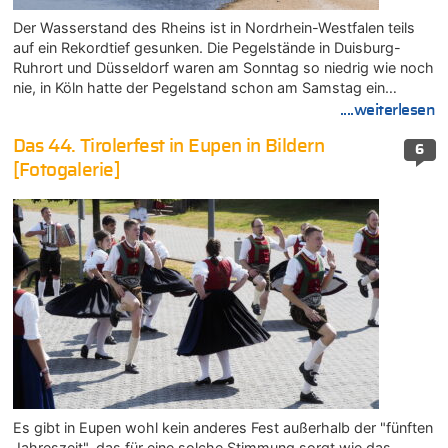
Der Wasserstand des Rheins ist in Nordrhein-Westfalen teils
auf ein Rekordtief gesunken. Die Pegelstände in Duisburg-
Ruhrort und Düsseldorf waren am Sonntag so niedrig wie noch
nie, in Köln hatte der Pegelstand schon am Samstag ein…
....weiterlesen
Das 44. Tirolerfest in Eupen in Bildern
6
[Fotogalerie]
Es gibt in Eupen wohl kein anderes Fest außerhalb der "fünften
Jahreszeit", das für eine solche Stimmung sorgt wie das