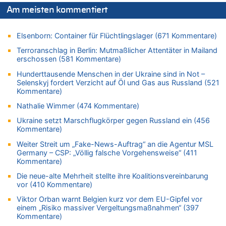
Wasserstand des Rheins in NRW so niedrig wie noch nie
Am meisten kommentiert
06.08.2026 - 10:16 von Dax zu
Wasserstand des Rheins in NRW so niedrig wie noch nie
Elsenborn: Container für Flüchtlingslager (671 Kommentare)
06.08.2026 - 10:09 von Dax zu
Terroranschlag in Berlin: Mutmaßlicher Attentäter in Mailand
Zweite Hitzewelle in diesem Sommer ist jetzt amtlich
erschossen (581 Kommentare)
06.08.2026 - 10:02 von Soso zu
Hunderttausende Menschen in der Ukraine sind in Not –
Selenskyj fordert Verzicht auf Öl und Gas aus Russland (521
Aachen ab 11. August wieder Mekka des Pferdesports –
Kommentare)
Belgien setzt bei Reit-WM auf starke Springreiter
06.08.2026 - 09:22 von Zuhörer zu
Nathalie Wimmer (474 Kommentare)
Wasserstand des Rheins in NRW so niedrig wie noch nie
Ukraine setzt Marschflugkörper gegen Russland ein (456
Kommentare)
06.08.2026 - 09:13 von 5/11 zu
Wasserstand des Rheins in NRW so niedrig wie noch nie
Weiter Streit um „Fake-News-Auftrag“ an die Agentur MSL
Germany – CSP: „Völlig falsche Vorgehensweise“ (411
06.08.2026 - 09:05 von 5/11 zu
Kommentare)
Mehrere Menschen in Londons City niedergestochen
Die neue-alte Mehrheit stellte ihre Koalitionsvereinbarung
06.08.2026 - 08:39 von Eifel_er zu
vor (410 Kommentare)
Mehrere Menschen in Londons City niedergestochen
Viktor Orban warnt Belgien kurz vor dem EU-Gipfel vor
06.08.2026 - 07:33 von Carine zu
einem „Risiko massiver Vergeltungsmaßnahmen“ (397
Wie kam es zur Ceuta-Krise?
Kommentare)