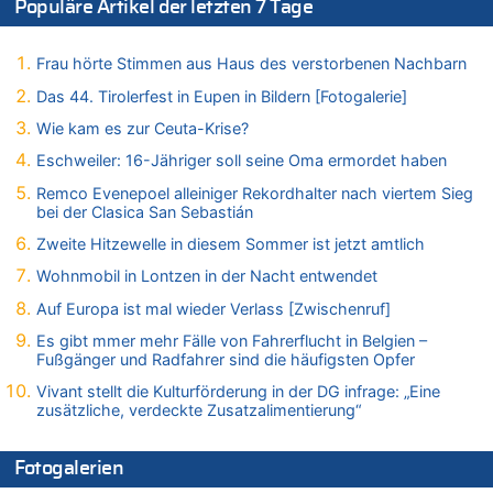
Populäre Artikel der letzten 7 Tage
06.08.2026 - 14:44 von Coralie zu
Zweite Hitzewelle in diesem Sommer ist jetzt amtlich
06.08.2026 - 14:41 von Coralie zu
Frau hörte Stimmen aus Haus des verstorbenen Nachbarn
Zweite Hitzewelle in diesem Sommer ist jetzt amtlich
Das 44. Tirolerfest in Eupen in Bildern [Fotogalerie]
06.08.2026 - 14:26 von Hugo Egon Bernhard von Sinnen zu
Wie kam es zur Ceuta-Krise?
Zweite Hitzewelle in diesem Sommer ist jetzt amtlich
Eschweiler: 16-Jähriger soll seine Oma ermordet haben
06.08.2026 - 14:11 von Dax zu
Zweite Hitzewelle in diesem Sommer ist jetzt amtlich
Remco Evenepoel alleiniger Rekordhalter nach viertem Sieg
bei der Clasica San Sebastián
06.08.2026 - 14:11 von Wolfgang zu
Zurück an den Rhein: Hendrich wechselt zum 1. FC Köln
Zweite Hitzewelle in diesem Sommer ist jetzt amtlich
06.08.2026 - 13:59 von Chips zu
Wohnmobil in Lontzen in der Nacht entwendet
Wasserstand des Rheins in NRW so niedrig wie noch nie
Auf Europa ist mal wieder Verlass [Zwischenruf]
06.08.2026 - 13:53 von Frage an den Hondsjong zu
Es gibt mmer mehr Fälle von Fahrerflucht in Belgien –
Zweite Hitzewelle in diesem Sommer ist jetzt amtlich
Fußgänger und Radfahrer sind die häufigsten Opfer
06.08.2026 - 13:34 von Zeitzeuge zu
Vivant stellt die Kulturförderung in der DG infrage: „Eine
Wasserstand des Rheins in NRW so niedrig wie noch nie
zusätzliche, verdeckte Zusatzalimentierung“
06.08.2026 - 13:27 von Hubert F. zu
Wasserstand des Rheins in NRW so niedrig wie noch nie
Fotogalerien
06.08.2026 - 13:20 von Speck für die Mâuse zu