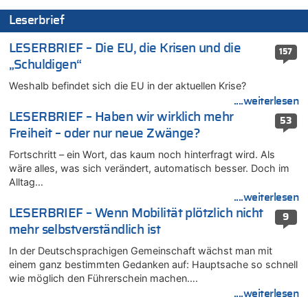
06.08.2026 - 11:52 von Hubert F. zu
Leserbrief
Zweite Hitzewelle in diesem Sommer ist jetzt amtlich
06.08.2026 - 11:46 von Ermitler zu
LESERBRIEF – Die EU, die Krisen und die
157
Zweite Hitzewelle in diesem Sommer ist jetzt amtlich
„Schuldigen“
06.08.2026 - 11:42 von Willi Müller zu
Weshalb befindet sich die EU in der aktuellen Krise?
Eschweiler: 16-Jähriger soll seine Oma ermordet haben
....weiterlesen
06.08.2026 - 11:35 von ne Hondsjong zu
LESERBRIEF – Haben wir wirklich mehr
53
Zweite Hitzewelle in diesem Sommer ist jetzt amtlich
Freiheit – oder nur neue Zwänge?
06.08.2026 - 11:11 von Dax zu
Fortschritt – ein Wort, das kaum noch hinterfragt wird. Als
Wie kam es zur Ceuta-Krise?
wäre alles, was sich verändert, automatisch besser. Doch im
06.08.2026 - 10:39 von Mungo zu
Alltag…
Wasserstand des Rheins in NRW so niedrig wie noch nie
....weiterlesen
06.08.2026 - 10:34 von Ostbelgien Direkt zu
LESERBRIEF – Wenn Mobilität plötzlich nicht
9
Tessa Wullaert knackt die 100-Tore-Marke für die Red Flames
mehr selbstverständlich ist
06.08.2026 - 10:20 von Dax zu
In der Deutschsprachigen Gemeinschaft wächst man mit
Zweite Hitzewelle in diesem Sommer ist jetzt amtlich
einem ganz bestimmten Gedanken auf: Hauptsache so schnell
06.08.2026 - 10:18 von Dax zu
wie möglich den Führerschein machen….
Wasserstand des Rheins in NRW so niedrig wie noch nie
....weiterlesen
06.08.2026 - 10:17 von Richtig zu