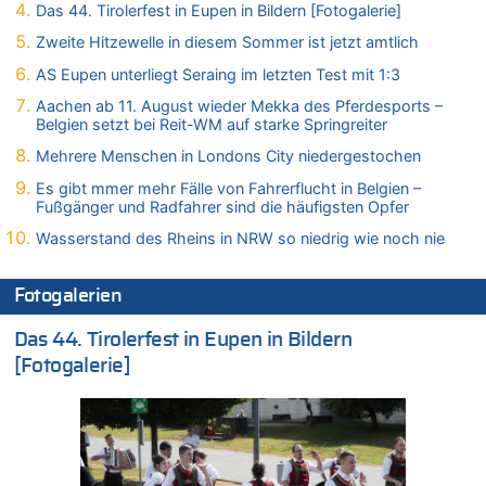
09.08.2026 - 07:00 von Zuhörer zu
Das 44. Tirolerfest in Eupen in Bildern [Fotogalerie]
Wasserstand des Rheins in NRW so niedrig wie noch nie
Zweite Hitzewelle in diesem Sommer ist jetzt amtlich
09.08.2026 - 01:41 von Hugo Egon Bernhard von Sinnen zu
AS Eupen unterliegt Seraing im letzten Test mit 1:3
Leipzig, Mechernich und die Frage: Wer steckt hinter den
Drohnen mit Strengstoff? War es Russland?
Aachen ab 11. August wieder Mekka des Pferdesports –
Belgien setzt bei Reit-WM auf starke Springreiter
09.08.2026 - 01:10 von Peter S. zu
Leipzig, Mechernich und die Frage: Wer steckt hinter den
Mehrere Menschen in Londons City niedergestochen
Drohnen mit Strengstoff? War es Russland?
Es gibt mmer mehr Fälle von Fahrerflucht in Belgien –
09.08.2026 - 01:07 von Peter S. zu
Fußgänger und Radfahrer sind die häufigsten Opfer
Leipzig, Mechernich und die Frage: Wer steckt hinter den
Wasserstand des Rheins in NRW so niedrig wie noch nie
Drohnen mit Strengstoff? War es Russland?
09.08.2026 - 01:05 von Peter S. zu
Fotogalerien
Leipzig, Mechernich und die Frage: Wer steckt hinter den
Drohnen mit Strengstoff? War es Russland?
Das 44. Tirolerfest in Eupen in Bildern
08.08.2026 - 23:27 von Bingo zu
[Fotogalerie]
Zweite Hitzewelle in diesem Sommer ist jetzt amtlich
08.08.2026 - 22:47 von Heinz F. zu
Wasserstand des Rheins in NRW so niedrig wie noch nie
08.08.2026 - 22:39 von Hugo Egon Bernhard von Sinnen zu
Politischer Eklat bei der Gedenkfeier in Marcinelle – Meloni: