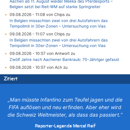
Aachen ab 11. August wieder Mekka des Pferdesports –
Belgien setzt bei Reit-WM auf starke Springreiter
09.08.2026 - 11:08 von Chips zu
In Belgien missachten zwei von drei Autofahrern das
Tempolimit in 30er-Zonen – Untersuchung von Vias
09.08.2026 - 11:07 von Chips zu
In Belgien missachten zwei von drei Autofahrern das
Tempolimit in 30er-Zonen – Untersuchung von Vias
09.08.2026 - 10:57 von Antwort zu
Zwölf Jahre nach Aachener Bankraub: 70-Jähriger gefasst
09.08.2026 - 10:57 von Ach zu
Politischer Eklat bei der Gedenkfeier in Marcinelle – Meloni:
Zitiert
„Schwerwiegende und beschämende Geste“
09.08.2026 - 10:55 von Traurig zu
Politischer Eklat bei der Gedenkfeier in Marcinelle – Meloni:
„Schwerwiegende und beschämende Geste“
„Man müsste Infantino zum Teufel jagen und die
09.08.2026 - 10:07 von erbo zu
FIFA auflösen und neu erfinden. Aber eher wird
Leipzig, Mechernich und die Frage: Wer steckt hinter den
die Schweiz Weltmeister, als dass das passiert.“
Drohnen mit Strengstoff? War es Russland?
09.08.2026 - 09:53 von schlechtmensch zu
Reporter-Legende Marcel Reif