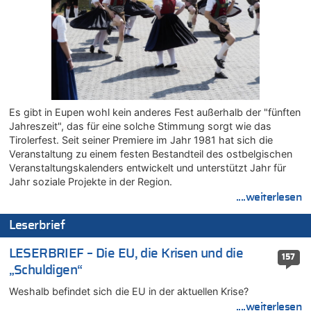
„Schwerwiegende und beschämende Geste“
08.08.2026 - 22:23 von Marcel Scholzen Eimerscheid zu
Politischer Eklat bei der Gedenkfeier in Marcinelle – Meloni:
„Schwerwiegende und beschämende Geste“
08.08.2026 - 22:12 von Hugo Egon Bernhard von Sinnen zu
LESERBRIEF – Für lokale, dezentrale Energieproduktion
08.08.2026 - 22:09 von Frage zu
Es gibt in Eupen wohl kein anderes Fest außerhalb der "fünften
Leipzig, Mechernich und die Frage: Wer steckt hinter den
Jahreszeit", das für eine solche Stimmung sorgt wie das
Drohnen mit Strengstoff? War es Russland?
Tirolerfest. Seit seiner Premiere im Jahr 1981 hat sich die
08.08.2026 - 22:07 von Shari zu
Veranstaltung zu einem festen Bestandteil des ostbelgischen
Belgier knackt Jackpot bei Lotterie EuroMillions und gewinnt
Veranstaltungskalenders entwickelt und unterstützt Jahr für
mehr als 111 Millionen €
Jahr soziale Projekte in der Region.
....weiterlesen
08.08.2026 - 21:46 von Frage zu
Leipzig, Mechernich und die Frage: Wer steckt hinter den
Leserbrief
Drohnen mit Strengstoff? War es Russland?
08.08.2026 - 21:33 von Frage zu
LESERBRIEF – Die EU, die Krisen und die
157
Zwölf Jahre nach Aachener Bankraub: 70-Jähriger gefasst
„Schuldigen“
08.08.2026 - 21:28 von Noah Parmentier zu
Weshalb befindet sich die EU in der aktuellen Krise?
Leipzig, Mechernich und die Frage: Wer steckt hinter den
Drohnen mit Strengstoff? War es Russland?
....weiterlesen