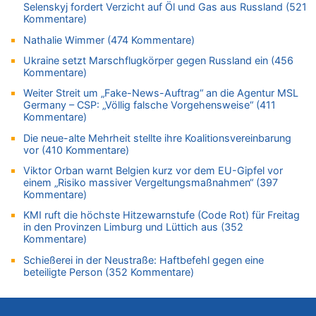
08.08.2026 - 20:16 von Dax zu
Selenskyj fordert Verzicht auf Öl und Gas aus Russland (521
Wasserstand des Rheins in NRW so niedrig wie noch nie
Kommentare)
08.08.2026 - 20:13 von Dax zu
Nathalie Wimmer (474 Kommentare)
Zweite Hitzewelle in diesem Sommer ist jetzt amtlich
Ukraine setzt Marschflugkörper gegen Russland ein (456
08.08.2026 - 20:09 von Dax zu
Kommentare)
Zweite Hitzewelle in diesem Sommer ist jetzt amtlich
Weiter Streit um „Fake-News-Auftrag“ an die Agentur MSL
08.08.2026 - 20:06 von Dax zu
Germany – CSP: „Völlig falsche Vorgehensweise“ (411
Kommentare)
Zweite Hitzewelle in diesem Sommer ist jetzt amtlich
08.08.2026 - 19:00 von Peter G zu
Die neue-alte Mehrheit stellte ihre Koalitionsvereinbarung
vor (410 Kommentare)
Leipzig, Mechernich und die Frage: Wer steckt hinter den
Drohnen mit Strengstoff? War es Russland?
Viktor Orban warnt Belgien kurz vor dem EU-Gipfel vor
einem „Risiko massiver Vergeltungsmaßnahmen“ (397
08.08.2026 - 18:48 von Marcel Scholzen Eimerscheid zu
Kommentare)
Leipzig, Mechernich und die Frage: Wer steckt hinter den
Drohnen mit Strengstoff? War es Russland?
KMI ruft die höchste Hitzewarnstufe (Code Rot) für Freitag
in den Provinzen Limburg und Lüttich aus (352
08.08.2026 - 18:41 von JoKrings zu
Kommentare)
Leipzig, Mechernich und die Frage: Wer steckt hinter den
Schießerei in der Neustraße: Haftbefehl gegen eine
Drohnen mit Strengstoff? War es Russland?
beteiligte Person (352 Kommentare)
08.08.2026 - 18:39 von JoKrings zu
Leipzig, Mechernich und die Frage: Wer steckt hinter den
Drohnen mit Strengstoff? War es Russland?