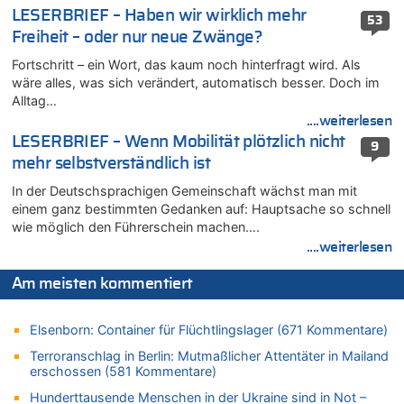
LESERBRIEF – Haben wir wirklich mehr
08.08.2026 - 21:11 von Mungo zu
53
Freiheit – oder nur neue Zwänge?
Leipzig, Mechernich und die Frage: Wer steckt hinter den
Drohnen mit Strengstoff? War es Russland?
Fortschritt – ein Wort, das kaum noch hinterfragt wird. Als
08.08.2026 - 20:49 von Marcel Scholzen Eimerscheid zu
wäre alles, was sich verändert, automatisch besser. Doch im
Leipzig, Mechernich und die Frage: Wer steckt hinter den
Alltag…
Drohnen mit Strengstoff? War es Russland?
....weiterlesen
08.08.2026 - 20:34 von Dax zu
LESERBRIEF – Wenn Mobilität plötzlich nicht
9
Wasserstand des Rheins in NRW so niedrig wie noch nie
mehr selbstverständlich ist
08.08.2026 - 20:32 von Joseph Meyer zu
In der Deutschsprachigen Gemeinschaft wächst man mit
Leipzig, Mechernich und die Frage: Wer steckt hinter den
einem ganz bestimmten Gedanken auf: Hauptsache so schnell
Drohnen mit Strengstoff? War es Russland?
wie möglich den Führerschein machen….
08.08.2026 - 20:20 von Joseph Meyer zu
....weiterlesen
Leipzig, Mechernich und die Frage: Wer steckt hinter den
Drohnen mit Strengstoff? War es Russland?
Am meisten kommentiert
08.08.2026 - 20:19 von Peter G zu
Zwölf Jahre nach Aachener Bankraub: 70-Jähriger gefasst
Elsenborn: Container für Flüchtlingslager (671 Kommentare)
08.08.2026 - 20:17 von Russentrolle zu
Terroranschlag in Berlin: Mutmaßlicher Attentäter in Mailand
Leipzig, Mechernich und die Frage: Wer steckt hinter den
erschossen (581 Kommentare)
Drohnen mit Strengstoff? War es Russland?
Hunderttausende Menschen in der Ukraine sind in Not –