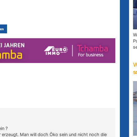
en
W
P
s
W
s
in ?
r erzeugt. Man will doch Öko sein und nicht noch die