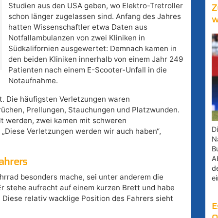
Studien aus den USA geben, wo Elektro-Tretroller
Z
schon länger zugelassen sind. Anfang des Jahres
w
hatten Wissenschaftler etwa Daten aus
Notfallambulanzen von zwei Kliniken in
Südkalifornien ausgewertet: Demnach kamen in
den beiden Kliniken innerhalb von einem Jahr 249
Patienten nach einem E-Scooter-Unfall in die
Notaufnahme.
t. Die häufigsten Verletzungen waren
rüchen, Prellungen, Stauchungen und Platzwunden.
lt werden, zwei kamen mit schweren
D
. „Diese Verletzungen werden wir auch haben“,
Na
B
A
ahrers
d
hrrad besonders mache, sei unter anderem die
e
 Er stehe aufrecht auf einem kurzen Brett und habe
 Diese relativ wacklige Position des Fahrers sieht
E