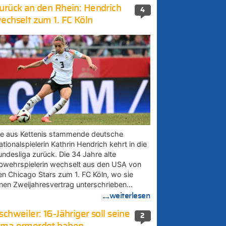
urück an den Rhein: Hendrich
4
echselt zum 1. FC Köln
ie aus Kettenis stammende deutsche
tionalspielerin Kathrin Hendrich kehrt in die
undesliga zurück. Die 34 Jahre alte
bwehrspielerin wechselt aus den USA von
en Chicago Stars zum 1. FC Köln, wo sie
inen Zweijahresvertrag unterschrieben…
....weiterlesen
schweiler: 16-Jähriger soll seine
2