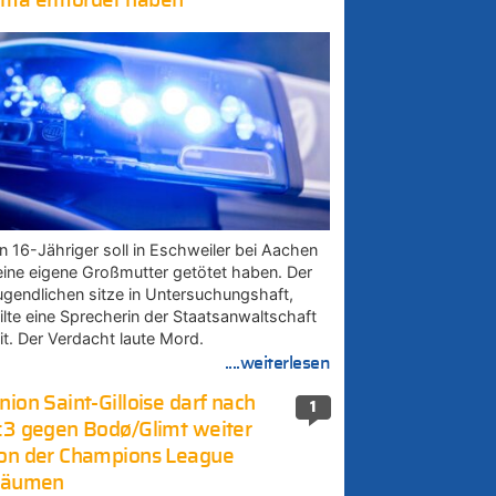
ma ermordet haben
in 16-Jähriger soll in Eschweiler bei Aachen
eine eigene Großmutter getötet haben. Der
ugendlichen sitze in Untersuchungshaft,
eilte eine Sprecherin der Staatsanwaltschaft
it. Der Verdacht laute Mord.
....weiterlesen
nion Saint-Gilloise darf nach
1
:3 gegen Bodø/Glimt weiter
on der Champions League
räumen