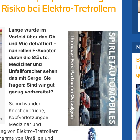
isiko bei Elektro-Tretrollern
Lange wurde im
Vorfeld über das Ob
und Wie debattiert –
N
nun rollen E-Scooter
durch die Städte.
B
Mediziner und
L
Unfallforscher sehen
g
das mit Sorge. Sie
fragen: Sind wir gut
genug vorbereitet?
Schürfwunden,
Knochenbrüche,
Kopfverletzungen:
a
Mediziner und
ng von Elektro-Tretrollern
unahme von Unfällen und