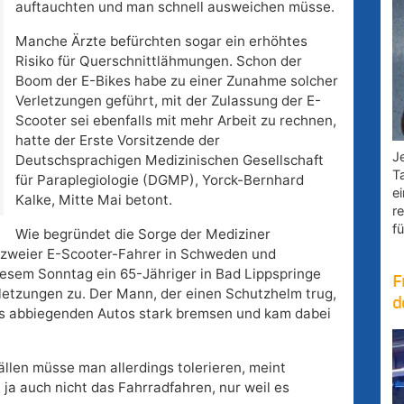
auftauchten und man schnell ausweichen müsse.
Manche Ärzte befürchten sogar ein erhöhtes
Risiko für Querschnittlähmungen. Schon der
Boom der E-Bikes habe zu einer Zunahme solcher
Verletzungen geführt, mit der Zulassung der E-
Scooter sei ebenfalls mit mehr Arbeit zu rechnen,
hatte der Erste Vorsitzende der
Je
Deutschsprachigen Medizinischen Gesellschaft
T
für Paraplegiologie (DGMP), Yorck-Bernhard
e
Kalke, Mitte Mai betont.
r
fü
Wie begründet die Sorge der Mediziner
od zweier E-Scooter-Fahrer in Schweden und
diesem Sonntag ein 65-Jähriger in Bad Lippspringe
F
letzungen zu. Der Mann, der einen Schutzhelm trug,
d
s abbiegenden Autos stark bremsen und kam dabei
len müsse man allerdings tolerieren, meint
 ja auch nicht das Fahrradfahren, nur weil es