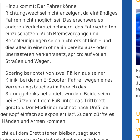
O
Hinzu kommt: Der Fahrer könne
Richtungswechsel nicht anzeigen, da einhändiges
Fahren nicht möglich sei. Das erschwere es
anderen Verkehrsteilnehmern, das Fahrverhalten
einzuschätzen. Auch Bremsvorgänge und
Beschleunigungen seien nicht ersichtlich – und
dies alles in einem ohnehin bereits aus- oder
überlasteten Verkehrsnetz, sprich: auf vollen
Straßen und Wegen.
E
Spering berichtet von zwei Fällen aus seiner
s
Klinik, bei denen E-Scooter-Fahrer wegen eines
J
Verrenkungsbruches im Bereich des
t
Sprunggelenks behandelt wurden. Beide seien
m
bei Stürzen mit dem Fuß unter das Trittbrett
geraten. Der Mediziner rechnet nach Unfällen
U
er Kopf einfach so exponiert ist“. Zudem dürfte es
an Händen und Armen kommen.
3
v
nicht auf dem Brett stehen bleiben, sagt auch
t
t einem anderen Verkehrsteilnehmer würden sie