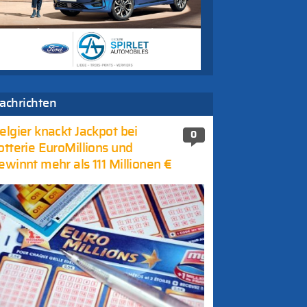
achrichten
elgier knackt Jackpot bei
0
otterie EuroMillions und
ewinnt mehr als 111 Millionen €