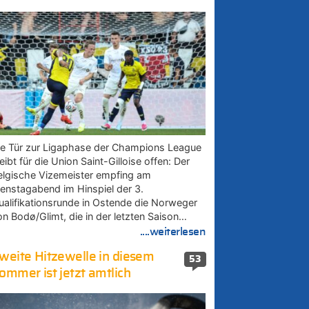
ie Tür zur Ligaphase der Champions League
eibt für die Union Saint-Gilloise offen: Der
elgische Vizemeister empfing am
ienstagabend im Hinspiel der 3.
ualifikationsrunde in Ostende die Norweger
on Bodø/Glimt, die in der letzten Saison…
....weiterlesen
weite Hitzewelle in diesem
53
ommer ist jetzt amtlich