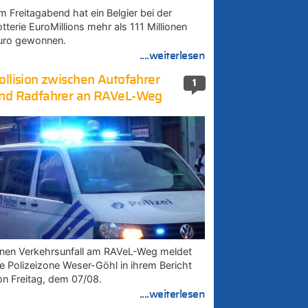
m Freitagabend hat ein Belgier bei der
tterie EuroMillions mehr als 111 Millionen
uro gewonnen.
....weiterlesen
ollision zwischen Autofahrer
1
nd Radfahrer an RAVeL-Weg
inen Verkehrsunfall am RAVeL-Weg meldet
ie Polizeizone Weser-Göhl in ihrem Bericht
on Freitag, dem 07/08.
....weiterlesen