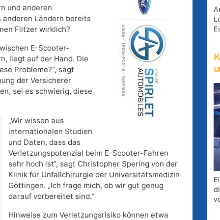
ern und anderen
A
s anderen Ländern bereits
Lo
E
nen Flitzer wirklich?
zwischen E-Scooter-
K
, liegt auf der Hand. Die
u
iese Probleme?“, sagt
hung der Versicherer
n, sei es schwierig, diese
„Wir wissen aus
internationalen Studien
und Daten, dass das
Verletzungspotenzial beim E-Scooter-Fahren
sehr hoch ist“, sagt Christopher Spering von der
Klinik für Unfallchirurgie der Universitätsmedizin
E
Göttingen. „Ich frage mich, ob wir gut genug
d
darauf vorbereitet sind.“
v
Hinweise zum Verletzungsrisiko können etwa