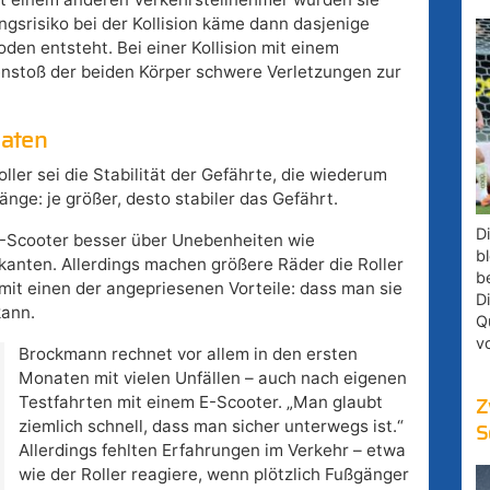
ngsrisiko bei der Kollision käme dann dasjenige
den entsteht. Bei einer Kollision mit einem
nstoß der beiden Körper schwere Verletzungen zur
naten
oller sei die Stabilität der Gefährte, die wiederum
ge: je größer, desto stabiler das Gefährt.
D
E-Scooter besser über Unebenheiten wie
bl
erkanten. Allerdings machen größere Räder die Roller
b
it einen der angepriesenen Vorteile: dass man sie
D
kann.
Q
v
Brockmann rechnet vor allem in den ersten
Monaten mit vielen Unfällen – auch nach eigenen
Testfahrten mit einem E-Scooter. „Man glaubt
Z
ziemlich schnell, dass man sicher unterwegs ist.“
S
Allerdings fehlten Erfahrungen im Verkehr – etwa
wie der Roller reagiere, wenn plötzlich Fußgänger