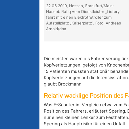
22.06.2019, Hessen, Frankfurt/Main:
Haseeb Rafiq vom Dienstleister „Liefery“
fährt mit einen Elektrotretroller zum
Aufstellplatz „Kaiserplatz“. Foto: Andreas
Arnold/dpa
Die meisten waren als Fahrer verunglück
Kopfverletzungen, gefolgt von Knochenb
15 Patienten mussten stationär behande
Kopfverletzungen auf die Intensivstation
glaubt Brockmann.
Relativ wacklige Position des F
Was E-Scooter im Vergleich etwa zum Fa
Position des Fahrers, erläutert Spering.
nur einen kleinen Lenker zum Festhalten.
Spering als Hauptrisiko für einen Unfall.