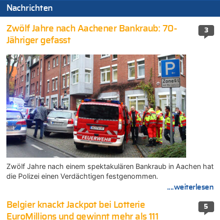
Nachrichten
Zwölf Jahre nach Aachener Bankraub: 70-
3
Jähriger gefasst
Zwölf Jahre nach einem spektakulären Bankraub in Aachen hat
die Polizei einen Verdächtigen festgenommen.
....weiterlesen
Belgier knackt Jackpot bei Lotterie
5
EuroMillions und gewinnt mehr als 111