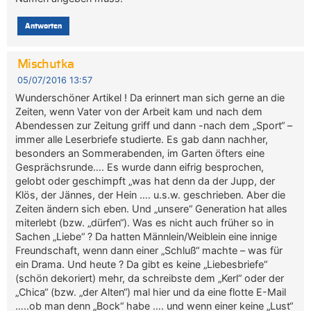
Antworten
Mischutka
05/07/2016 13:57
Wunderschöner Artikel ! Da erinnert man sich gerne an die
Zeiten, wenn Vater von der Arbeit kam und nach dem
Abendessen zur Zeitung griff und dann -nach dem „Sport“ –
immer alle Leserbriefe studierte. Es gab dann nachher,
besonders an Sommerabenden, im Garten öfters eine
Gesprächsrunde…. Es wurde dann eifrig besprochen,
gelobt oder geschimpft „was hat denn da der Jupp, der
Klös, der Jännes, der Hein …. u.s.w. geschrieben. Aber die
Zeiten ändern sich eben. Und „unsere“ Generation hat alles
miterlebt (bzw. „dürfen“). Was es nicht auch früher so in
Sachen „Liebe“ ? Da hatten Männlein/Weiblein eine innige
Freundschaft, wenn dann einer „Schluß“ machte – was für
ein Drama. Und heute ? Da gibt es keine „Liebesbriefe“
(schön dekoriert) mehr, da schreibste dem „Kerl“ oder der
„Chica“ (bzw. „der Alten“) mal hier und da eine flotte E-Mail
…..ob man denn „Bock“ habe …. und wenn einer keine „Lust“