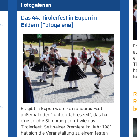
Fotogalerien
Das 44. Tirolerfest in Eupen in
zt
Bildern [Fotogalerie]
E
a
e
Ti
h
B
R
R
zt
Es gibt in Eupen wohl kein anderes Fest
b
außerhalb der "fünften Jahreszeit", das für
eine solche Stimmung sorgt wie das
Tirolerfest. Seit seiner Premiere im Jahr 1981
hat sich die Veranstaltung zu einem festen
uf