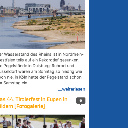
er Wasserstand des Rheins ist in Nordrhein-
estfalen teils auf ein Rekordtief gesunken.
ie Pegelstände in Duisburg-Ruhrort und
üsseldorf waren am Sonntag so niedrig wie
och nie, in Köln hatte der Pegelstand schon
m Samstag ein…
....weiterlesen
as 44. Tirolerfest in Eupen in
6
ildern [Fotogalerie]