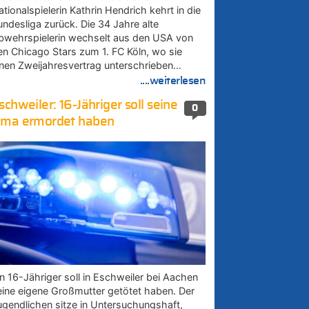
tionalspielerin Kathrin Hendrich kehrt in die
undesliga zurück. Die 34 Jahre alte
bwehrspielerin wechselt aus den USA von
en Chicago Stars zum 1. FC Köln, wo sie
inen Zweijahresvertrag unterschrieben…
....weiterlesen
schweiler: 16-Jähriger soll seine
0
ma ermordet haben
in 16-Jähriger soll in Eschweiler bei Aachen
eine eigene Großmutter getötet haben. Der
ugendlichen sitze in Untersuchungshaft,