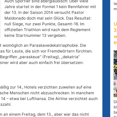
Auch Sportler sind abergläubisch: Über viele
t
Jahre startet in der Formel 1 kein Rennfahrer mit
m
der 13. In der Saison 2014 versucht Pastor
Maldonado doch mal sein Glück. Das Resultat:
null Siege, nur zwei Punkte, Gesamt-16. Im
U
offiziellen Triathlon wird nach dem Reglement
3
keine Startnummer 13 vergeben.
v
t
det womöglich an Paraskavedekatriaphobie. Die
s für Leute, die sich vor Fremdwörtern fürchten.
Begriffen „paraskeue“ (Freitag), „dekatria“
iner wird aber auch einfach frei übersetzen:
äßig zur 14., Hotels verzichten zuweilen auf eine
ische Menschen nicht abzuschrecken. In manchem
14 – etwa bei Lufthansa. Die Airline verzichtet auch
D
kszahl.
bl
b
n an einem Freitag, dem 13., aber war das nicht