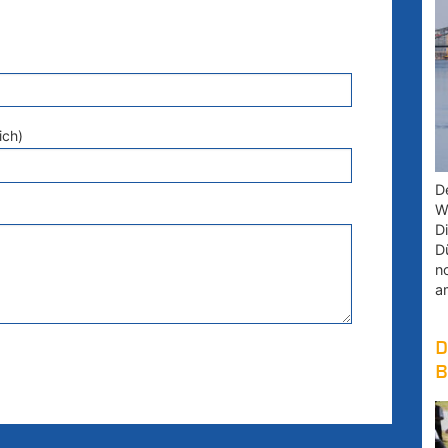
ich)
D
W
D
D
n
a
D
B