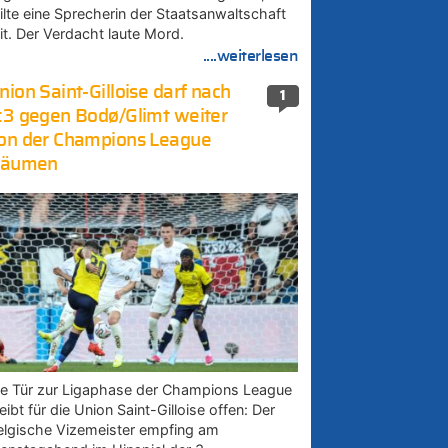
eilte eine Sprecherin der Staatsanwaltschaft
it. Der Verdacht laute Mord.
....weiterlesen
nion Saint-Gilloise darf nach
1
:3 gegen Bodø/Glimt weiter
on der Champions League
räumen
ie Tür zur Ligaphase der Champions League
eibt für die Union Saint-Gilloise offen: Der
elgische Vizemeister empfing am