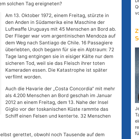
D
inem solchen Tag ereigneten?
Q
v
Am 13. Oktober 1972, einem Freitag, stürzte in
den Anden in Südamerika eine Maschine der
Luftwaffe Uruguays mit 45 Menschen an Bord ab.
Z
Der Flieger war vom argentinischen Mendoza auf
S
dem Weg nach Santiago de Chile. 16 Passagiere
überlebten, doch begann für sie ein Alptraum: 72
Tage lang entgingen sie in eisiger Kälte nur dem
sicheren Tod, weil sie das Fleisch ihrer toten
Kameraden essen. Die Katastrophe ist später
verfilmt worden.
Auch die Havarie der „Costa Concordia“ mit mehr
als 4.200 Menschen an Bord geschah im Januar
2012 an einem Freitag, dem 13. Nahe der Insel
Je
Giglio vor der toskanischen Küste rammte das
T
Schiff einen Felsen und kenterte. 32 Menschen
e
r
fü
selbst gerettet, obwohl noch Tausende auf dem