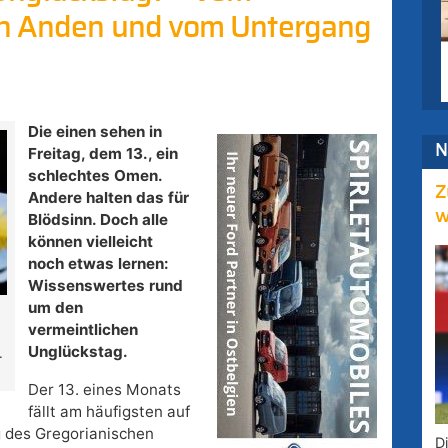
en Anden und vom Untergang
Die einen sehen in
N
Freitag, dem 13., ein
schlechtes Omen.
Z
Andere halten das für
w
Blödsinn. Doch alle
können vielleicht
noch etwas lernen:
Wissenswertes rund
um den
vermeintlichen
Unglückstag.
.
Der 13. eines Monats
fällt am häufigsten auf
g des Gregorianischen
D