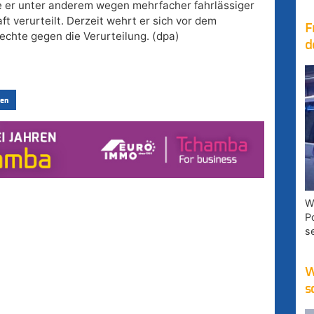
e er unter anderem wegen mehrfacher fahrlässiger
 verurteilt. Derzeit wehrt er sich vor dem
F
chte gegen die Verurteilung. (dpa)
d
en
W
P
s
W
s