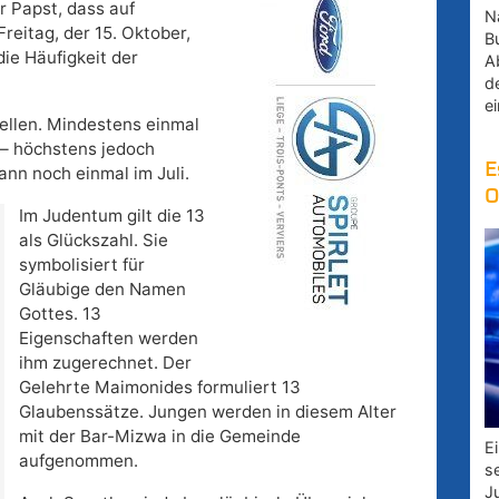
r Papst, dass auf
Na
reitag, der 15. Oktober,
B
die Häufigkeit der
A
d
e
tellen. Mindestens einmal
i – höchstens jedoch
E
dann noch einmal im Juli.
O
Im Judentum gilt die 13
als Glückszahl. Sie
symbolisiert für
Gläubige den Namen
Gottes. 13
Eigenschaften werden
ihm zugerechnet. Der
Gelehrte Maimonides formuliert 13
Glaubenssätze. Jungen werden in diesem Alter
mit der Bar-Mizwa in die Gemeinde
E
aufgenommen.
s
J