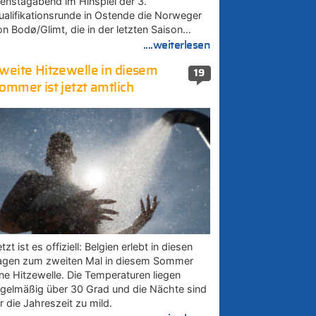
ienstagabend im Hinspiel der 3.
ualifikationsrunde in Ostende die Norweger
on Bodø/Glimt, die in der letzten Saison…
....weiterlesen
weite Hitzewelle in diesem
19
ommer ist jetzt amtlich
tzt ist es offiziell: Belgien erlebt in diesen
agen zum zweiten Mal in diesem Sommer
ine Hitzewelle. Die Temperaturen liegen
egelmäßig über 30 Grad und die Nächte sind
r die Jahreszeit zu mild.