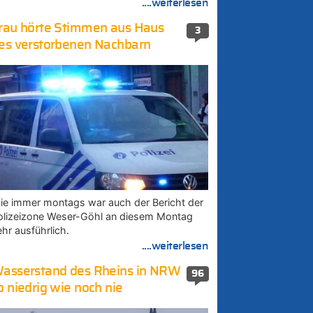
....weiterlesen
rau hörte Stimmen aus Haus
3
es verstorbenen Nachbarn
ie immer montags war auch der Bericht der
olizeizone Weser-Göhl an diesem Montag
ehr ausführlich.
....weiterlesen
asserstand des Rheins in NRW
96
o niedrig wie noch nie