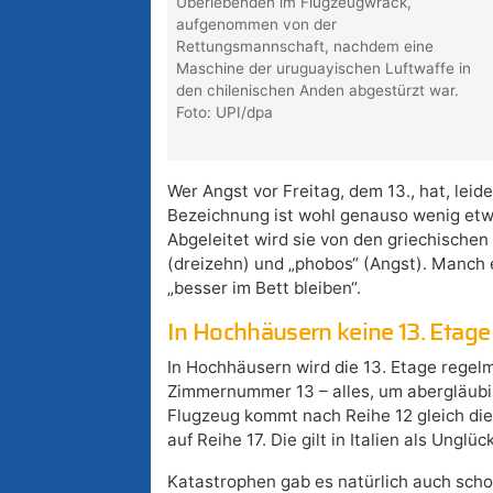
Überlebenden im Flugzeugwrack,
aufgenommen von der
Rettungsmannschaft, nachdem eine
Maschine der uruguayischen Luftwaffe in
den chilenischen Anden abgestürzt war.
Foto: UPI/dpa
Wer Angst vor Freitag, dem 13., hat, lei
Bezeichnung ist wohl genauso wenig etwa
Abgeleitet wird sie von den griechischen 
(dreizehn) und „phobos“ (Angst). Manch e
„besser im Bett bleiben“.
In Hochhäusern keine 13. Etage
In Hochhäusern wird die 13. Etage regelm
Zimmernummer 13 – alles, um abergläub
Flugzeug kommt nach Reihe 12 gleich die 
auf Reihe 17. Die gilt in Italien als Unglüc
Katastrophen gab es natürlich auch scho