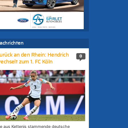
achrichten
urück an den Rhein: Hendrich
0
echselt zum 1. FC Köln
ie aus Kettenis stammende deutsche