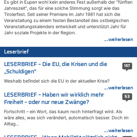
Es gibt in Eupen wohl kein anderes Fest außerhalb der "fünften
Wie kam es zur Ceuta-Krise?
Jahreszeit", das für eine solche Stimmung sorgt wie das
06.08.2026 - 10:39 von Mungo zu
Tirolerfest. Seit seiner Premiere im Jahr 1981 hat sich die
Wasserstand des Rheins in NRW so niedrig wie noch nie
Veranstaltung zu einem festen Bestandteil des ostbelgischen
Veranstaltungskalenders entwickelt und unterstützt Jahr für
06.08.2026 - 10:34 von Ostbelgien Direkt zu
Jahr soziale Projekte in der Region.
Tessa Wullaert knackt die 100-Tore-Marke für die Red Flames
....weiterlesen
06.08.2026 - 10:20 von Dax zu
Zweite Hitzewelle in diesem Sommer ist jetzt amtlich
Leserbrief
06.08.2026 - 10:18 von Dax zu
Wasserstand des Rheins in NRW so niedrig wie noch nie
LESERBRIEF – Die EU, die Krisen und die
157
06.08.2026 - 10:17 von Richtig zu
„Schuldigen“
Wasserstand des Rheins in NRW so niedrig wie noch nie
Weshalb befindet sich die EU in der aktuellen Krise?
06.08.2026 - 10:16 von Dax zu
....weiterlesen
Wasserstand des Rheins in NRW so niedrig wie noch nie
LESERBRIEF – Haben wir wirklich mehr
53
06.08.2026 - 10:09 von Dax zu
Freiheit – oder nur neue Zwänge?
Zweite Hitzewelle in diesem Sommer ist jetzt amtlich
Fortschritt – ein Wort, das kaum noch hinterfragt wird. Als
06.08.2026 - 10:02 von Soso zu
wäre alles, was sich verändert, automatisch besser. Doch im
Aachen ab 11. August wieder Mekka des Pferdesports –
Alltag…
Belgien setzt bei Reit-WM auf starke Springreiter
....weiterlesen
06.08.2026 - 09:22 von Zuhörer zu