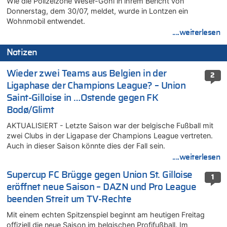
Wie die Polizeizone Weser-Göhl in ihrem Bericht von
Donnerstag, dem 30/07, meldet, wurde in Lontzen ein
Wohnmobil entwendet.
....weiterlesen
Notizen
Wieder zwei Teams aus Belgien in der
2
Ligaphase der Champions League? – Union
Saint-Gilloise in …Ostende gegen FK
Bodø/Glimt
AKTUALISIERT - Letzte Saison war der belgische Fußball mit
zwei Clubs in der Ligapase der Champions League vertreten.
Auch in dieser Saison könnte dies der Fall sein.
....weiterlesen
Supercup FC Brügge gegen Union St. Gilloise
1
eröffnet neue Saison – DAZN und Pro League
beenden Streit um TV-Rechte
Mit einem echten Spitzenspiel beginnt am heutigen Freitag
offiziell die neue Saison im belgischen Profifußball. Im