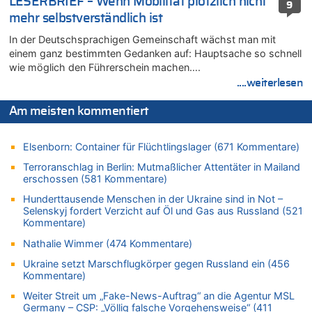
LESERBRIEF – Wenn Mobilität plötzlich nicht
9
Wasserstand des Rheins in NRW so niedrig wie noch nie
mehr selbstverständlich ist
06.08.2026 - 09:13 von 5/11 zu
In der Deutschsprachigen Gemeinschaft wächst man mit
Wasserstand des Rheins in NRW so niedrig wie noch nie
einem ganz bestimmten Gedanken auf: Hauptsache so schnell
06.08.2026 - 09:05 von 5/11 zu
wie möglich den Führerschein machen….
Mehrere Menschen in Londons City niedergestochen
....weiterlesen
06.08.2026 - 08:39 von Eifel_er zu
Mehrere Menschen in Londons City niedergestochen
Am meisten kommentiert
06.08.2026 - 07:33 von Carine zu
Wie kam es zur Ceuta-Krise?
Elsenborn: Container für Flüchtlingslager (671 Kommentare)
06.08.2026 - 07:30 von Ahja zu
Terroranschlag in Berlin: Mutmaßlicher Attentäter in Mailand
Wasserstand des Rheins in NRW so niedrig wie noch nie
erschossen (581 Kommentare)
06.08.2026 - 07:21 von PvD zu
Hunderttausende Menschen in der Ukraine sind in Not –
Selenskyj fordert Verzicht auf Öl und Gas aus Russland (521
Mehrere Menschen in Londons City niedergestochen
Kommentare)
06.08.2026 - 00:22 von Peter S. zu
Nathalie Wimmer (474 Kommentare)
Wasserstand des Rheins in NRW so niedrig wie noch nie
06.08.2026 - 00:01 von Hugo Egon Bernhard von Sinnen zu
Ukraine setzt Marschflugkörper gegen Russland ein (456
Kommentare)
Mehrere Menschen in Londons City niedergestochen
Weiter Streit um „Fake-News-Auftrag“ an die Agentur MSL
05.08.2026 - 23:29 von Zuhörer zu
Germany – CSP: „Völlig falsche Vorgehensweise“ (411
Wasserstand des Rheins in NRW so niedrig wie noch nie