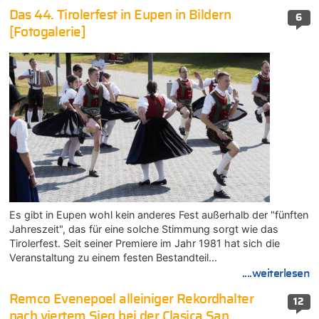
Das 44. Tirolerfest in Eupen in Bildern
6
[Fotogalerie]
Es gibt in Eupen wohl kein anderes Fest außerhalb der "fünften
Jahreszeit", das für eine solche Stimmung sorgt wie das
Tirolerfest. Seit seiner Premiere im Jahr 1981 hat sich die
Veranstaltung zu einem festen Bestandteil…
....weiterlesen
Remco Evenepoel alleiniger Rekordhalter
12
nach viertem Sieg bei der Clasica San