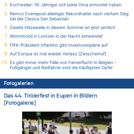
Mehrere Menschen in Londons City niedergestochen
Eschweiler: 16-Jähriger soll seine Oma ermordet haben
05.08.2026 - 19:16 von Mungo zu
Remco Evenepoel alleiniger Rekordhalter nach viertem Sieg
Zweite Hitzewelle in diesem Sommer ist jetzt amtlich
bei der Clasica San Sebastián
05.08.2026 - 19:16 von Hugo Egon Bernhard von Sinnen zu
Zweite Hitzewelle in diesem Sommer ist jetzt amtlich
Wasserstand des Rheins in NRW so niedrig wie noch nie
Wohnmobil in Lontzen in der Nacht entwendet
05.08.2026 - 19:11 von Carine zu
Wie kam es zur Ceuta-Krise?
FIFA-Präsident Infantino gibt Investorenpläne auf
05.08.2026 - 19:09 von Carine zu
Auf Europa ist mal wieder Verlass [Zwischenruf]
Wie kam es zur Ceuta-Krise?
Es gibt mmer mehr Fälle von Fahrerflucht in Belgien –
05.08.2026 - 18:55 von Der Patriot zu
Fußgänger und Radfahrer sind die häufigsten Opfer
Wasserstand des Rheins in NRW so niedrig wie noch nie
05.08.2026 - 18:35 von Der Patriot zu
Fotogalerien
Wasserstand des Rheins in NRW so niedrig wie noch nie
Das 44. Tirolerfest in Eupen in Bildern
05.08.2026 - 18:31 von Der Patriot zu
Mehrere Menschen in Londons City niedergestochen
[Fotogalerie]
05.08.2026 - 18:10 von Ach zu
Wasserstand des Rheins in NRW so niedrig wie noch nie
05.08.2026 - 17:32 von Peter G zu
Mehrere Menschen in Londons City niedergestochen