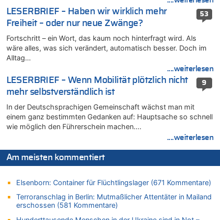
....weiterlesen
„Risiko massiver Vergeltungsmaßnahmen“
LESERBRIEF – Haben wir wirklich mehr
53
05.08.2026 - 16:08 von Politiker zu
Freiheit – oder nur neue Zwänge?
Warum die Waldbrände in Frankreich und Spanien Rekorde
brechen [Fragen & Antworten]
Fortschritt – ein Wort, das kaum noch hinterfragt wird. Als
wäre alles, was sich verändert, automatisch besser. Doch im
05.08.2026 - 15:59 von JoKrings zu
Alltag…
Wie kam es zur Ceuta-Krise?
....weiterlesen
05.08.2026 - 14:38 von Beatrice Schins zu
LESERBRIEF – Wenn Mobilität plötzlich nicht
9
Auf Europa ist mal wieder Verlass [Zwischenruf]
mehr selbstverständlich ist
05.08.2026 - 14:25 von Willi Müller zu
In der Deutschsprachigen Gemeinschaft wächst man mit
Wasserstand des Rheins in NRW so niedrig wie noch nie
einem ganz bestimmten Gedanken auf: Hauptsache so schnell
05.08.2026 - 13:25 von Zuhörer zu
wie möglich den Führerschein machen….
Wasserstand des Rheins in NRW so niedrig wie noch nie
....weiterlesen
05.08.2026 - 13:22 von Der Alte zu
Zweite Hitzewelle in diesem Sommer ist jetzt amtlich
Am meisten kommentiert
05.08.2026 - 13:18 von Zuhörer zu
Zweite Hitzewelle in diesem Sommer ist jetzt amtlich
Elsenborn: Container für Flüchtlingslager (671 Kommentare)
05.08.2026 - 13:10 von Go Pferdchen, lauf Gallop zu
Terroranschlag in Berlin: Mutmaßlicher Attentäter in Mailand
Aachen ab 11. August wieder Mekka des Pferdesports –
erschossen (581 Kommentare)
Belgien setzt bei Reit-WM auf starke Springreiter
Hunderttausende Menschen in der Ukraine sind in Not –