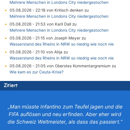
Mehrere Menschen in Londons City niedergestochen
05.08.2026 - 22:18 von Kritisch denken zu
Mehrere Menschen in Londons City niedergestochen
05.08.2026 - 21:53 von Karli Dall zu
Mehrere Menschen in Londons City niedergestochen
05.08.2026 - 21:15 von Joseph Meyer zu
Wasserstand des Rheins in NRW so niedrig wie noch nie
05.08.2026 - 21:10 von Ahja zu
Wasserstand des Rheins in NRW so niedrig wie noch nie
05.08.2026 - 21:05 von Oberstes Kommentargremium zu
Wie kam es zur Ceuta-Krise?
05.08.2026 - 20:50 von Tierexperte zu
Zitiert
Aachen ab 11. August wieder Mekka des Pferdesports –
Belgien setzt bei Reit-WM auf starke Springreiter
05.08.2026 - 20:38 von Willi Müller zu
Mehrere Menschen in Londons City niedergestochen
„Man müsste Infantino zum Teufel jagen und die
05.08.2026 - 20:36 von Islam Experte zu
FIFA auflösen und neu erfinden. Aber eher wird
Mehrere Menschen in Londons City niedergestochen
die Schweiz Weltmeister, als dass das passiert.“
05.08.2026 - 20:21 von Dax zu