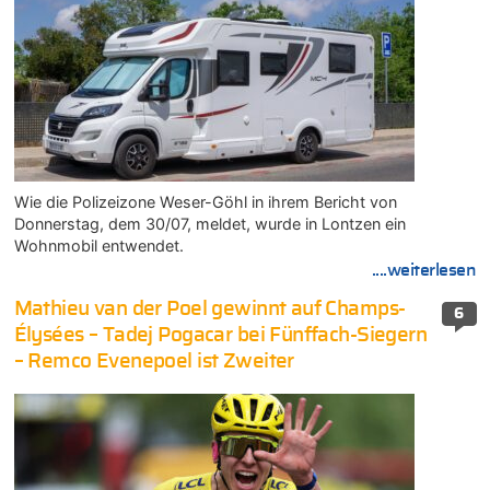
Wie die Polizeizone Weser-Göhl in ihrem Bericht von
Donnerstag, dem 30/07, meldet, wurde in Lontzen ein
Wohnmobil entwendet.
....weiterlesen
Mathieu van der Poel gewinnt auf Champs-
6
Élysées – Tadej Pogacar bei Fünffach-Siegern
– Remco Evenepoel ist Zweiter