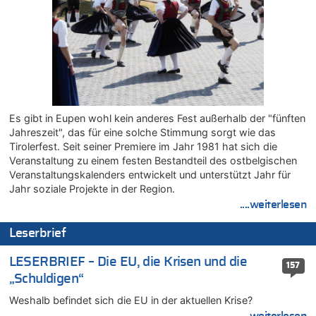
05.08.2026 - 17:19 von Chips zu
Wasserstand des Rheins in NRW so niedrig wie noch nie
05.08.2026 - 17:18 von Chips zu
Wasserstand des Rheins in NRW so niedrig wie noch nie
05.08.2026 - 17:05 von Dax zu
Wie kam es zur Ceuta-Krise?
05.08.2026 - 17:00 von Chips zu
Es gibt in Eupen wohl kein anderes Fest außerhalb der "fünften
Wasserstand des Rheins in NRW so niedrig wie noch nie
Jahreszeit", das für eine solche Stimmung sorgt wie das
05.08.2026 - 17:00 von Dax zu
Tirolerfest. Seit seiner Premiere im Jahr 1981 hat sich die
Veranstaltung zu einem festen Bestandteil des ostbelgischen
Wie kam es zur Ceuta-Krise?
Veranstaltungskalenders entwickelt und unterstützt Jahr für
05.08.2026 - 16:51 von Chips zu
Jahr soziale Projekte in der Region.
Es gibt mmer mehr Fälle von Fahrerflucht in Belgien –
....weiterlesen
Fußgänger und Radfahrer sind die häufigsten Opfer
05.08.2026 - 16:47 von Hugo Egon Bernhard von Sinnen zu
Leserbrief
Wasserstand des Rheins in NRW so niedrig wie noch nie
05.08.2026 - 16:44 von JoKrings zu
LESERBRIEF – Die EU, die Krisen und die
157
Zweite Hitzewelle in diesem Sommer ist jetzt amtlich
„Schuldigen“
05.08.2026 - 16:14 von Patrick zu
Weshalb befindet sich die EU in der aktuellen Krise?
Viktor Orban warnt Belgien kurz vor dem EU-Gipfel vor einem