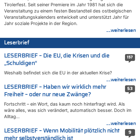
Tirolerfest. Seit seiner Premiere im Jahr 1981 hat sich die
Zurück an den Rhein: Hendrich wechselt zum 1. FC Köln
Veranstaltung zu einem festen Bestandteil des ostbelgischen
06.08.2026 - 13:59 von Chips zu
Veranstaltungskalenders entwickelt und unterstützt Jahr für
Wasserstand des Rheins in NRW so niedrig wie noch nie
Jahr soziale Projekte in der Region.
06.08.2026 - 13:53 von Frage an den Hondsjong zu
....weiterlesen
Zweite Hitzewelle in diesem Sommer ist jetzt amtlich
Leserbrief
06.08.2026 - 13:34 von Zeitzeuge zu
Wasserstand des Rheins in NRW so niedrig wie noch nie
LESERBRIEF – Die EU, die Krisen und die
157
06.08.2026 - 13:27 von Hubert F. zu
„Schuldigen“
Wasserstand des Rheins in NRW so niedrig wie noch nie
Weshalb befindet sich die EU in der aktuellen Krise?
06.08.2026 - 13:20 von Speck für die Mâuse zu
....weiterlesen
FIFA-Spitze demonstriert Einigkeit trotz Kritik und neuer
Vorwürfe gegen Präsident Gianni Infantino
LESERBRIEF – Haben wir wirklich mehr
53
Freiheit – oder nur neue Zwänge?
06.08.2026 - 12:41 von Hugo Egon Bernhard von Sinnen zu
Frau hörte Stimmen aus Haus des verstorbenen Nachbarn
Fortschritt – ein Wort, das kaum noch hinterfragt wird. Als
06.08.2026 - 12:36 von Gärlinde zu
wäre alles, was sich verändert, automatisch besser. Doch im
Alltag…
Aachen ab 11. August wieder Mekka des Pferdesports –
Belgien setzt bei Reit-WM auf starke Springreiter
....weiterlesen
LESERBRIEF – Wenn Mobilität plötzlich nicht
06.08.2026 - 12:26 von Guido Scholzen zu
9
Zweite Hitzewelle in diesem Sommer ist jetzt amtlich
mehr selbstverständlich ist