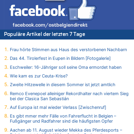
06.08.2026 - 17:23 von Hans L. zu
Zweite Hitzewelle in diesem Sommer ist jetzt amtlich
06.08.2026 - 17:21 von Dax zu
Zweite Hitzewelle in diesem Sommer ist jetzt amtlich
06.08.2026 - 17:01 von Wahlstimme? zu
Populäre Artikel der letzten 7 Tage
FIFA-Spitze demonstriert Einigkeit trotz Kritik und neuer
Vorwürfe gegen Präsident Gianni Infantino
Frau hörte Stimmen aus Haus des verstorbenen Nachbarn
06.08.2026 - 16:53 von Frage zu
Zweite Hitzewelle in diesem Sommer ist jetzt amtlich
Das 44. Tirolerfest in Eupen in Bildern [Fotogalerie]
06.08.2026 - 16:39 von Noah Parmentier zu
Eschweiler: 16-Jähriger soll seine Oma ermordet haben
Zweite Hitzewelle in diesem Sommer ist jetzt amtlich
Wie kam es zur Ceuta-Krise?
06.08.2026 - 16:36 von Noah Parmentier zu
Zweite Hitzewelle in diesem Sommer ist jetzt amtlich
Zweite Hitzewelle in diesem Sommer ist jetzt amtlich
Remco Evenepoel alleiniger Rekordhalter nach viertem Sieg
06.08.2026 - 16:10 von Dax zu
bei der Clasica San Sebastián
Wasserstand des Rheins in NRW so niedrig wie noch nie
Auf Europa ist mal wieder Verlass [Zwischenruf]
06.08.2026 - 15:51 von SuperBoy zu
Eschweiler: 16-Jähriger soll seine Oma ermordet haben
Es gibt mmer mehr Fälle von Fahrerflucht in Belgien –
Fußgänger und Radfahrer sind die häufigsten Opfer
06.08.2026 - 15:42 von PvD zu
Mehrere Menschen in Londons City niedergestochen
Aachen ab 11. August wieder Mekka des Pferdesports –