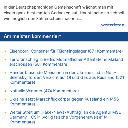
06.08.2026 - 12:17 von Sparwasser zu
In der Deutschsprachigen Gemeinschaft wächst man mit
Zweite Hitzewelle in diesem Sommer ist jetzt amtlich
einem ganz bestimmten Gedanken auf: Hauptsache so schnell
wie möglich den Führerschein machen….
06.08.2026 - 12:13 von Dax zu
....weiterlesen
Zweite Hitzewelle in diesem Sommer ist jetzt amtlich
06.08.2026 - 12:13 von Heinz F. zu
Am meisten kommentiert
Mehrere Menschen in Londons City niedergestochen
06.08.2026 - 12:13 von Hugo Egon Bernhard von Sinnen zu
Elsenborn: Container für Flüchtlingslager (671 Kommentare)
Zweite Hitzewelle in diesem Sommer ist jetzt amtlich
Terroranschlag in Berlin: Mutmaßlicher Attentäter in Mailand
06.08.2026 - 12:08 von Medium zu
erschossen (581 Kommentare)
Frau hörte Stimmen aus Haus des verstorbenen Nachbarn
Hunderttausende Menschen in der Ukraine sind in Not –
06.08.2026 - 11:52 von Hubert F. zu
Selenskyj fordert Verzicht auf Öl und Gas aus Russland (521
Zweite Hitzewelle in diesem Sommer ist jetzt amtlich
Kommentare)
06.08.2026 - 11:46 von Ermitler zu
Nathalie Wimmer (474 Kommentare)
Zweite Hitzewelle in diesem Sommer ist jetzt amtlich
Ukraine setzt Marschflugkörper gegen Russland ein (456
06.08.2026 - 11:42 von Willi Müller zu
Kommentare)
Eschweiler: 16-Jähriger soll seine Oma ermordet haben
Weiter Streit um „Fake-News-Auftrag“ an die Agentur MSL
06.08.2026 - 11:35 von ne Hondsjong zu
Germany – CSP: „Völlig falsche Vorgehensweise“ (411
Zweite Hitzewelle in diesem Sommer ist jetzt amtlich
Kommentare)