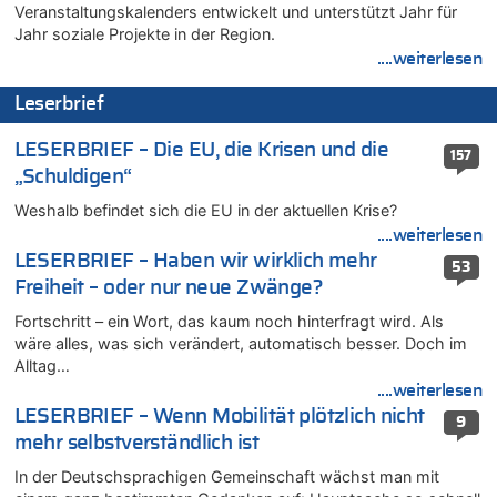
Veranstaltungskalenders entwickelt und unterstützt Jahr für
05.08.2026 - 16:51 von Chips zu
Jahr soziale Projekte in der Region.
Es gibt mmer mehr Fälle von Fahrerflucht in Belgien –
....weiterlesen
Fußgänger und Radfahrer sind die häufigsten Opfer
05.08.2026 - 16:47 von Hugo Egon Bernhard von Sinnen zu
Leserbrief
Wasserstand des Rheins in NRW so niedrig wie noch nie
05.08.2026 - 16:44 von JoKrings zu
LESERBRIEF – Die EU, die Krisen und die
157
Zweite Hitzewelle in diesem Sommer ist jetzt amtlich
„Schuldigen“
05.08.2026 - 16:14 von Patrick zu
Weshalb befindet sich die EU in der aktuellen Krise?
Viktor Orban warnt Belgien kurz vor dem EU-Gipfel vor einem
....weiterlesen
„Risiko massiver Vergeltungsmaßnahmen“
LESERBRIEF – Haben wir wirklich mehr
53
05.08.2026 - 16:08 von Politiker zu
Freiheit – oder nur neue Zwänge?
Warum die Waldbrände in Frankreich und Spanien Rekorde
brechen [Fragen & Antworten]
Fortschritt – ein Wort, das kaum noch hinterfragt wird. Als
wäre alles, was sich verändert, automatisch besser. Doch im
05.08.2026 - 15:59 von JoKrings zu
Alltag…
Wie kam es zur Ceuta-Krise?
....weiterlesen
05.08.2026 - 14:38 von Beatrice Schins zu
LESERBRIEF – Wenn Mobilität plötzlich nicht
9
Auf Europa ist mal wieder Verlass [Zwischenruf]
mehr selbstverständlich ist
05.08.2026 - 14:25 von Willi Müller zu
In der Deutschsprachigen Gemeinschaft wächst man mit
Wasserstand des Rheins in NRW so niedrig wie noch nie