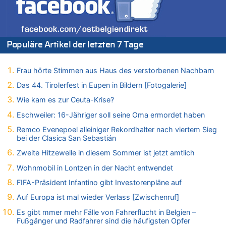
05.08.2026 - 19:40 von Mungo zu
Es gibt mmer mehr Fälle von Fahrerflucht in Belgien –
Fußgänger und Radfahrer sind die häufigsten Opfer
05.08.2026 - 19:34 von Mungo zu
Populäre Artikel der letzten 7 Tage
Warum die Waldbrände in Frankreich und Spanien Rekorde
brechen [Fragen & Antworten]
Frau hörte Stimmen aus Haus des verstorbenen Nachbarn
05.08.2026 - 19:21 von Hugo Egon Bernhard von Sinnen zu
Mehrere Menschen in Londons City niedergestochen
Das 44. Tirolerfest in Eupen in Bildern [Fotogalerie]
05.08.2026 - 19:17 von Pierre zu
Wie kam es zur Ceuta-Krise?
Mehrere Menschen in Londons City niedergestochen
Eschweiler: 16-Jähriger soll seine Oma ermordet haben
05.08.2026 - 19:16 von Mungo zu
Remco Evenepoel alleiniger Rekordhalter nach viertem Sieg
Zweite Hitzewelle in diesem Sommer ist jetzt amtlich
bei der Clasica San Sebastián
05.08.2026 - 19:16 von Hugo Egon Bernhard von Sinnen zu
Zweite Hitzewelle in diesem Sommer ist jetzt amtlich
Wasserstand des Rheins in NRW so niedrig wie noch nie
Wohnmobil in Lontzen in der Nacht entwendet
05.08.2026 - 19:11 von Carine zu
Wie kam es zur Ceuta-Krise?
FIFA-Präsident Infantino gibt Investorenpläne auf
05.08.2026 - 19:09 von Carine zu
Auf Europa ist mal wieder Verlass [Zwischenruf]
Wie kam es zur Ceuta-Krise?
Es gibt mmer mehr Fälle von Fahrerflucht in Belgien –
05.08.2026 - 18:55 von Der Patriot zu
Fußgänger und Radfahrer sind die häufigsten Opfer