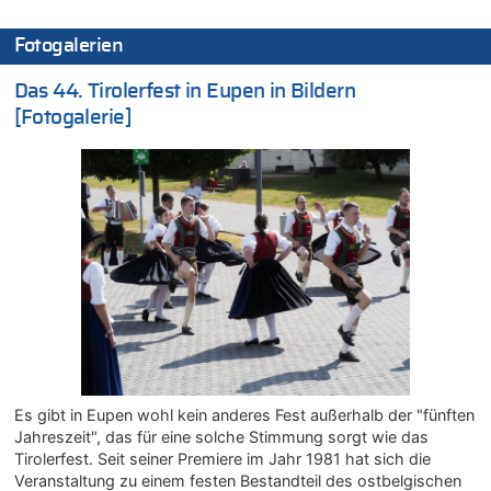
Wasserstand des Rheins in NRW so niedrig wie noch nie
05.08.2026 - 18:35 von Der Patriot zu
Fotogalerien
Wasserstand des Rheins in NRW so niedrig wie noch nie
Das 44. Tirolerfest in Eupen in Bildern
05.08.2026 - 18:31 von Der Patriot zu
Mehrere Menschen in Londons City niedergestochen
[Fotogalerie]
05.08.2026 - 18:10 von Ach zu
Wasserstand des Rheins in NRW so niedrig wie noch nie
05.08.2026 - 17:32 von Peter G zu
Mehrere Menschen in Londons City niedergestochen
05.08.2026 - 17:19 von Chips zu
Wasserstand des Rheins in NRW so niedrig wie noch nie
05.08.2026 - 17:18 von Chips zu
Wasserstand des Rheins in NRW so niedrig wie noch nie
05.08.2026 - 17:05 von Dax zu
Wie kam es zur Ceuta-Krise?
05.08.2026 - 17:00 von Chips zu
Es gibt in Eupen wohl kein anderes Fest außerhalb der "fünften
Wasserstand des Rheins in NRW so niedrig wie noch nie
Jahreszeit", das für eine solche Stimmung sorgt wie das
05.08.2026 - 17:00 von Dax zu
Tirolerfest. Seit seiner Premiere im Jahr 1981 hat sich die
Veranstaltung zu einem festen Bestandteil des ostbelgischen
Wie kam es zur Ceuta-Krise?