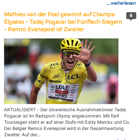
....weiterlesen
Mathieu van der Poel gewinnt auf Champs-
6
Élysées – Tadej Pogacar bei Fünffach-Siegern
– Remco Evenepoel ist Zweiter
AKTUALISIERT - Der slowenische Ausnahmekönner Tadej
Pogacar ist im Radsport-Olymp angekommen. Mit fünf
Toursiegen steht er auf einer Stufe mit Eddy Merckx und Co.
Der Belgier Remco Evenepoel wird in der Gesamtwertung
Zweiter. Auf der…