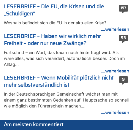
LESERBRIEF – Die EU, die Krisen und die
06.08.2026 - 14:41 von Coralie zu
157
Zweite Hitzewelle in diesem Sommer ist jetzt amtlich
„Schuldigen“
06.08.2026 - 14:26 von Hugo Egon Bernhard von Sinnen zu
Weshalb befindet sich die EU in der aktuellen Krise?
Zweite Hitzewelle in diesem Sommer ist jetzt amtlich
....weiterlesen
06.08.2026 - 14:11 von Dax zu
LESERBRIEF – Haben wir wirklich mehr
53
Zweite Hitzewelle in diesem Sommer ist jetzt amtlich
Freiheit – oder nur neue Zwänge?
06.08.2026 - 14:11 von Wolfgang zu
Fortschritt – ein Wort, das kaum noch hinterfragt wird. Als
Zurück an den Rhein: Hendrich wechselt zum 1. FC Köln
wäre alles, was sich verändert, automatisch besser. Doch im
06.08.2026 - 13:59 von Chips zu
Alltag…
Wasserstand des Rheins in NRW so niedrig wie noch nie
....weiterlesen
LESERBRIEF – Wenn Mobilität plötzlich nicht
06.08.2026 - 13:53 von Frage an den Hondsjong zu
9
Zweite Hitzewelle in diesem Sommer ist jetzt amtlich
mehr selbstverständlich ist
06.08.2026 - 13:34 von Zeitzeuge zu
In der Deutschsprachigen Gemeinschaft wächst man mit
Wasserstand des Rheins in NRW so niedrig wie noch nie
einem ganz bestimmten Gedanken auf: Hauptsache so schnell
wie möglich den Führerschein machen….
06.08.2026 - 13:27 von Hubert F. zu
....weiterlesen
Wasserstand des Rheins in NRW so niedrig wie noch nie
06.08.2026 - 13:20 von Speck für die Mâuse zu
Am meisten kommentiert
FIFA-Spitze demonstriert Einigkeit trotz Kritik und neuer
Vorwürfe gegen Präsident Gianni Infantino