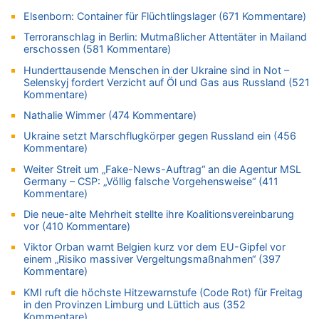
Elsenborn: Container für Flüchtlingslager (671 Kommentare)
06.08.2026 - 12:41 von Hugo Egon Bernhard von Sinnen zu
Frau hörte Stimmen aus Haus des verstorbenen Nachbarn
Terroranschlag in Berlin: Mutmaßlicher Attentäter in Mailand
erschossen (581 Kommentare)
06.08.2026 - 12:36 von Gärlinde zu
Aachen ab 11. August wieder Mekka des Pferdesports –
Hunderttausende Menschen in der Ukraine sind in Not –
Belgien setzt bei Reit-WM auf starke Springreiter
Selenskyj fordert Verzicht auf Öl und Gas aus Russland (521
Kommentare)
06.08.2026 - 12:26 von Guido Scholzen zu
Nathalie Wimmer (474 Kommentare)
Zweite Hitzewelle in diesem Sommer ist jetzt amtlich
06.08.2026 - 12:17 von Sparwasser zu
Ukraine setzt Marschflugkörper gegen Russland ein (456
Kommentare)
Zweite Hitzewelle in diesem Sommer ist jetzt amtlich
Weiter Streit um „Fake-News-Auftrag“ an die Agentur MSL
06.08.2026 - 12:13 von Dax zu
Germany – CSP: „Völlig falsche Vorgehensweise“ (411
Zweite Hitzewelle in diesem Sommer ist jetzt amtlich
Kommentare)
06.08.2026 - 12:13 von Heinz F. zu
Die neue-alte Mehrheit stellte ihre Koalitionsvereinbarung
Mehrere Menschen in Londons City niedergestochen
vor (410 Kommentare)
06.08.2026 - 12:13 von Hugo Egon Bernhard von Sinnen zu
Viktor Orban warnt Belgien kurz vor dem EU-Gipfel vor
Zweite Hitzewelle in diesem Sommer ist jetzt amtlich
einem „Risiko massiver Vergeltungsmaßnahmen“ (397
Kommentare)
06.08.2026 - 12:08 von Medium zu
Frau hörte Stimmen aus Haus des verstorbenen Nachbarn
KMI ruft die höchste Hitzewarnstufe (Code Rot) für Freitag
in den Provinzen Limburg und Lüttich aus (352
06.08.2026 - 11:52 von Hubert F. zu
Kommentare)