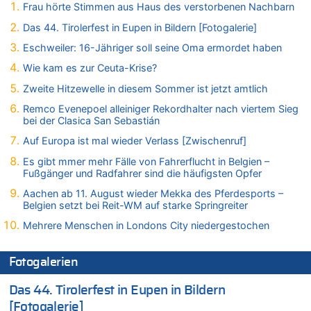
Felice Mazzu soll Cheftrainer der AS Eupen werden
Frau hörte Stimmen aus Haus des verstorbenen Nachbarn
06.08.2026 - 18:29 von Zahlen zählen Fakten zu
Das 44. Tirolerfest in Eupen in Bildern [Fotogalerie]
Zweite Hitzewelle in diesem Sommer ist jetzt amtlich
Eschweiler: 16-Jähriger soll seine Oma ermordet haben
06.08.2026 - 17:51 von ne Hondsjong zu
Wie kam es zur Ceuta-Krise?
Zweite Hitzewelle in diesem Sommer ist jetzt amtlich
Zweite Hitzewelle in diesem Sommer ist jetzt amtlich
06.08.2026 - 17:24 von Dax zu
Zweite Hitzewelle in diesem Sommer ist jetzt amtlich
Remco Evenepoel alleiniger Rekordhalter nach viertem Sieg
bei der Clasica San Sebastián
06.08.2026 - 17:23 von Hans L. zu
Zweite Hitzewelle in diesem Sommer ist jetzt amtlich
Auf Europa ist mal wieder Verlass [Zwischenruf]
06.08.2026 - 17:21 von Dax zu
Es gibt mmer mehr Fälle von Fahrerflucht in Belgien –
Fußgänger und Radfahrer sind die häufigsten Opfer
Zweite Hitzewelle in diesem Sommer ist jetzt amtlich
06.08.2026 - 17:01 von Wahlstimme? zu
Aachen ab 11. August wieder Mekka des Pferdesports –
Belgien setzt bei Reit-WM auf starke Springreiter
FIFA-Spitze demonstriert Einigkeit trotz Kritik und neuer
Vorwürfe gegen Präsident Gianni Infantino
Mehrere Menschen in Londons City niedergestochen
06.08.2026 - 16:53 von Frage zu
Zweite Hitzewelle in diesem Sommer ist jetzt amtlich
Fotogalerien
06.08.2026 - 16:39 von Noah Parmentier zu
Zweite Hitzewelle in diesem Sommer ist jetzt amtlich
Das 44. Tirolerfest in Eupen in Bildern
06.08.2026 - 16:36 von Noah Parmentier zu
[Fotogalerie]