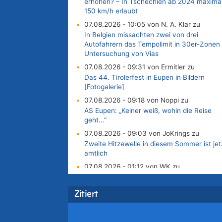
erhöhen? – In Tschechien ab 2024 maxima
150 km/h erlaubt
07.08.2026 - 10:05 von N. A. Klar zu
In Belgien missachten zwei von drei
Autofahrern das Tempolimit in 30er-Zonen 
Untersuchung von Vias
07.08.2026 - 09:31 von Ermitler zu
Das 44. Tirolerfest in Eupen in Bildern
[Fotogalerie]
07.08.2026 - 09:18 von Noppi zu
AS Eupen: „Keiner weiß, wohin die Reise
geht…“
07.08.2026 - 09:03 von JoKrings zu
Zweite Hitzewelle in diesem Sommer ist jet
amtlich
07.08.2026 - 01:12 von WK zu
Warum die Waldbrände in Frankreich und
Spanien Rekorde brechen [Fragen &
Zitiert
Antworten]
07.08.2026 - 01:03 von Hugo Egon Bernha
von Sinnen zu