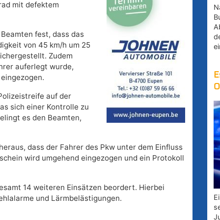
trad mit defektem
Na
B
A
e Beamten fest, dass das
d
igkeit von 45 km/h um 25
e
ichergestellt. Zudem
hrer auferlegt wurde,
E
 eingezogen.
O
olizeistreife auf der
as sich einer Kontrolle zu
gelingt es den Beamten,
h heraus, dass der Fahrer des Pkw unter dem Einfluss
rschein wird umgehend eingezogen und ein Protokoll
esamt 14 weiteren Einsätzen beordert. Hierbei
E
 Fehlalarme und Lärmbelästigungen.
s
J