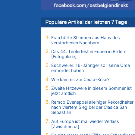
und neuer Vorwürfe gegen Präsident Giann
Infantino
06.08.2026 - 21:27 von klar zu
Populäre Artikel der letzten 7 Tage
Mehrere Menschen in Londons City
niedergestochen
Frau hörte Stimmen aus Haus des
06.08.2026 - 21:19 von Ach zu
verstorbenen Nachbarn
Zweite Hitzewelle in diesem Sommer ist jet
amtlich
Das 44. Tirolerfest in Eupen in Bildern
[Fotogalerie]
06.08.2026 - 21:16 von michlaustderaffe z
Zweite Hitzewelle in diesem Sommer ist jet
Eschweiler: 16-Jähriger soll seine Oma
amtlich
ermordet haben
06.08.2026 - 21:14 von Ach zu
Wie kam es zur Ceuta-Krise?
Aachen ab 11. August wieder Mekka des
Zweite Hitzewelle in diesem Sommer ist
Pferdesports – Belgien setzt bei Reit-WM a
jetzt amtlich
starke Springreiter
Remco Evenepoel alleiniger Rekordhalter
06.08.2026 - 20:43 von 5/11 zu
nach viertem Sieg bei der Clasica San
Wasserstand des Rheins in NRW so niedrig
Sebastián
wie noch nie
Auf Europa ist mal wieder Verlass
06.08.2026 - 20:35 von Wolfgang2 zu
[Zwischenruf]
Zurück an den Rhein: Hendrich wechselt