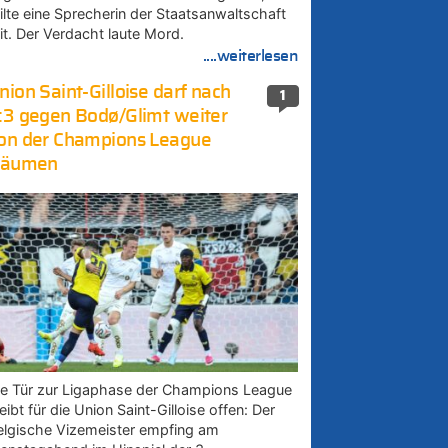
eilte eine Sprecherin der Staatsanwaltschaft
it. Der Verdacht laute Mord.
....weiterlesen
nion Saint-Gilloise darf nach
1
:3 gegen Bodø/Glimt weiter
on der Champions League
räumen
ie Tür zur Ligaphase der Champions League
eibt für die Union Saint-Gilloise offen: Der
elgische Vizemeister empfing am