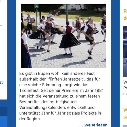
l
F
d
–
Es gibt in Eupen wohl kein anderes Fest
außerhalb der "fünften Jahreszeit", das für
W
zt
eine solche Stimmung sorgt wie das
P
Tirolerfest. Seit seiner Premiere im Jahr 1981
s
hat sich die Veranstaltung zu einem festen
Bestandteil des ostbelgischen
Veranstaltungskalenders entwickelt und
W
unterstützt Jahr für Jahr soziale Projekte in
s
der Region.
rd
....weiterlesen