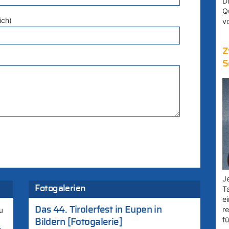
D
Q
ich)
v
Z
S
Je
Fotogalerien
T
e
Das 44. Tirolerfest in Eupen in
r
u
fü
Bildern [Fotogalerie]