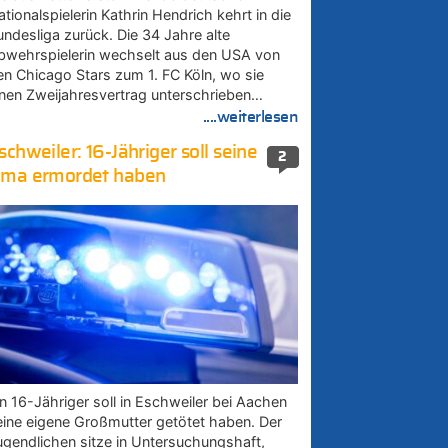
tionalspielerin Kathrin Hendrich kehrt in die
undesliga zurück. Die 34 Jahre alte
bwehrspielerin wechselt aus den USA von
en Chicago Stars zum 1. FC Köln, wo sie
inen Zweijahresvertrag unterschrieben…
....weiterlesen
schweiler: 16-Jähriger soll seine
2
ma ermordet haben
in 16-Jähriger soll in Eschweiler bei Aachen
eine eigene Großmutter getötet haben. Der
ugendlichen sitze in Untersuchungshaft,