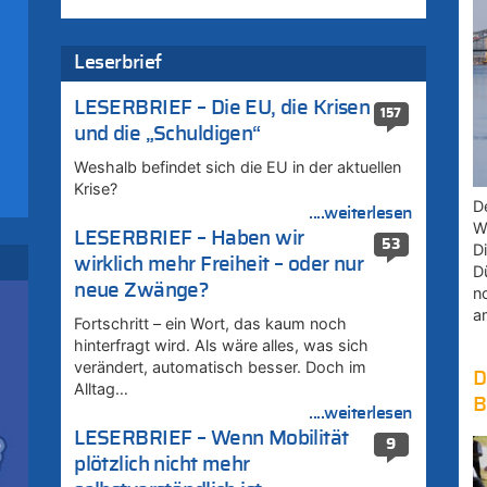
zt
Leserbrief
LESERBRIEF – Die EU, die Krisen
157
und die „Schuldigen“
Weshalb befindet sich die EU in der aktuellen
Krise?
D
....weiterlesen
W
LESERBRIEF – Haben wir
53
D
wirklich mehr Freiheit – oder nur
D
neue Zwänge?
ik
n
i
a
Fortschritt – ein Wort, das kaum noch
hinterfragt wird. Als wäre alles, was sich
verändert, automatisch besser. Doch im
D
ik
Alltag…
B
i
....weiterlesen
LESERBRIEF – Wenn Mobilität
9
plötzlich nicht mehr
ik