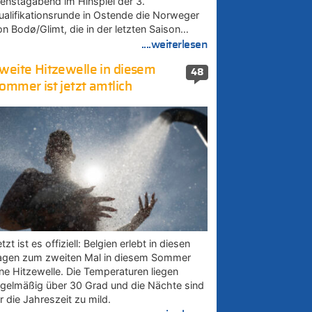
ienstagabend im Hinspiel der 3.
ualifikationsrunde in Ostende die Norweger
on Bodø/Glimt, die in der letzten Saison…
....weiterlesen
weite Hitzewelle in diesem
48
ommer ist jetzt amtlich
tzt ist es offiziell: Belgien erlebt in diesen
agen zum zweiten Mal in diesem Sommer
ine Hitzewelle. Die Temperaturen liegen
egelmäßig über 30 Grad und die Nächte sind
r die Jahreszeit zu mild.