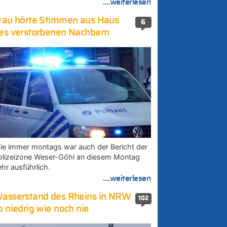
....weiterlesen
rau hörte Stimmen aus Haus
6
es verstorbenen Nachbarn
ie immer montags war auch der Bericht der
olizeizone Weser-Göhl an diesem Montag
ehr ausführlich.
....weiterlesen
asserstand des Rheins in NRW
102
o niedrig wie noch nie