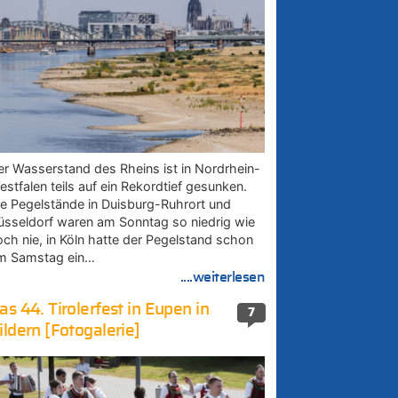
er Wasserstand des Rheins ist in Nordrhein-
estfalen teils auf ein Rekordtief gesunken.
ie Pegelstände in Duisburg-Ruhrort und
üsseldorf waren am Sonntag so niedrig wie
och nie, in Köln hatte der Pegelstand schon
m Samstag ein…
....weiterlesen
as 44. Tirolerfest in Eupen in
7
ildern [Fotogalerie]