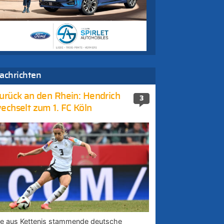
achrichten
urück an den Rhein: Hendrich
3
echselt zum 1. FC Köln
ie aus Kettenis stammende deutsche