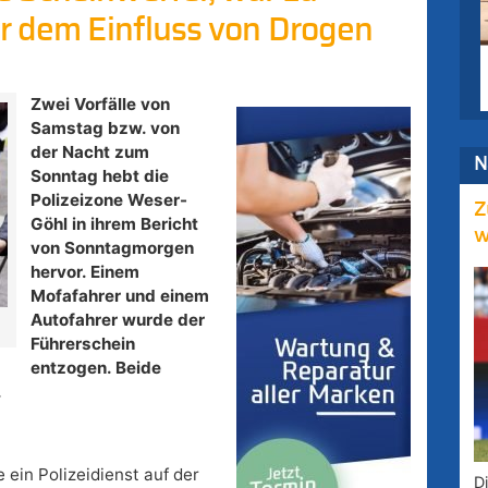
er dem Einfluss von Drogen
Zwei Vorfälle von
Samstag bzw. von
der Nacht zum
N
Sonntag hebt die
Polizeizone Weser-
Z
Göhl in ihrem Bericht
w
von Sonntagmorgen
hervor. Einem
Mofafahrer und einem
Autofahrer wurde der
Führerschein
entzogen. Beide
.
 ein Polizeidienst auf der
D