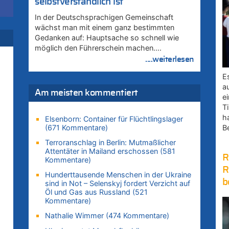
selbstverständlich ist
i
In der Deutschsprachigen Gemeinschaft
wächst man mit einem ganz bestimmten
Gedanken auf: Hauptsache so schnell wie
möglich den Führerschein machen….
....weiterlesen
zt
E
a
Am meisten kommentiert
e
u
Ti
zt
h
Elsenborn: Container für Flüchtlingslager
(671 Kommentare)
B
Terroranschlag in Berlin: Mutmaßlicher
Attentäter in Mailand erschossen (581
uf
R
Kommentare)
R
Hunderttausende Menschen in der Ukraine
b
sind in Not – Selenskyj fordert Verzicht auf
Öl und Gas aus Russland (521
Kommentare)
Nathalie Wimmer (474 Kommentare)