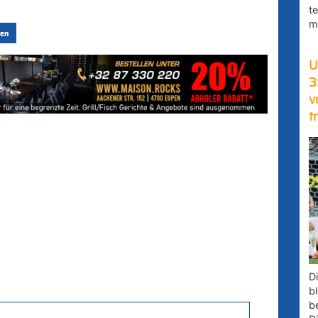
t
m
en
U
3
v
t
D
bl
b