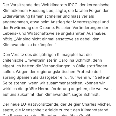
Der Vorsitzende des Weltklimarats IPCC, der koreanische
Klimaökonom Hoesung Lee, sagte, die fatalen Folgen der
Erderwärmung kämen schneller und massiver als
angenommen, etwa beim Anstieg der Meeresspiegel und
der Erwärmung der Ozeane. Es seien Veränderungen der
Lebens- und Wirtschaftsweise ungekannten Ausmaßes
nötig. „Wir sind nicht einmal ansatzweise dabei, den
Klimawandel zu bekämpfen.“
Den Vorsitz des diesjährigen Klimagipfel hat die
chilenische Umweltministerin Carolina Schmidt, denn
eigentlich hätten die Verhandlungen in Chile stattfinden
sollen. Wegen der regierungskritischen Proteste dort
sprang Spanien als Gastgeber ein. „Nur wenn wir Seite an
Seite stehen, wenn wir zusammenarbeiten, können wir
wirklich die größte Herausforderung angehen, die weltweit
auf uns zukommt: den Klimawandel“, sagte Schmidt.
Der neue EU-Ratsvorsitzende, der Belgier Charles Michel,
sagte, die Menschheit erleide zurzeit den Klimanotstand.
Die Ressourcen des Planeten seien über Gebühr