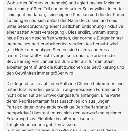
Wohle des Bürgers zu handeln) und agiert meiner Meinung
nach zum größten Teil nur noch seiner Selbstwillen. In erster
Linie geht es darum, seine eigene Position und die der Partei
zu festigen und sich selbst der Nächste zu sein und dies
unter Beanspruchung einer fürstlichen Entlohnung (inklusive
einer satten Altersversorgung). Dies erklärt, warum stetig
neue Posten geschaffen werden, der normale Bürger immer
mehr seines hart erarbeitenden Verdienstes beraubt wird
[die Höhe der heutigen Steuern sind nichts anderes als
reiner Diebstahl! – nicht vergessen, dass die arbeitende
Bevölkerung von Januar bis Juni oder Juli für den Staat
arbeiten geht!!!] und die Kluft zwischen der Bevölkerung und
den Gewählten immer größer wird.
Die Jugend sollte auf jeden Fall eine Chance bekommen und
unterstützt werden, jedoch in angemessenen Formen und
nicht oben auf der Entwicklungsstufe anfangen. Eine Partei,
deren Repräsentanten fast ausschließlich aus jungen
Parteisoldaten ohne andersweitige Berufserfahrung(/-
perspektive?) besteht, muss sich den Vorwurf mangelnder
Erfahrung bzw. Einblicke in außerpolitischen
Tätigkeitsbereichen gefallen lassen.
Gibt es eigentlich eine Jung-PFF? Falls ja, umfasst diese