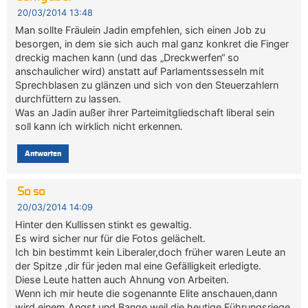
20/03/2014 13:48
Man sollte Fräulein Jadin empfehlen, sich einen Job zu
besorgen, in dem sie sich auch mal ganz konkret die Finger
dreckig machen kann (und das „Dreckwerfen“ so
anschaulicher wird) anstatt auf Parlamentssesseln mit
Sprechblasen zu glänzen und sich von den Steuerzahlern
durchfüttern zu lassen.
Was an Jadin außer ihrer Parteimitgliedschaft liberal sein
soll kann ich wirklich nicht erkennen.
Antworten
So so
20/03/2014 14:09
Hinter den Kullissen stinkt es gewaltig.
Es wird sicher nur für die Fotos gelächelt.
Ich bin bestimmt kein Liberaler,doch früher waren Leute an
der Spitze ,dir für jeden mal eine Gefälligkeit erledigte.
Diese Leute hatten auch Ahnung von Arbeiten.
Wenn ich mir heute die sogenannte Elite anschauen,dann
wird einem Angst und Bange weil die heutige Führungsriege