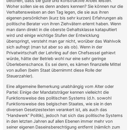
betonen, dass sie gute und konstruktive Arbeit leisten.
Woher sollen sie es denn anders kennen? Sie können nur die
Verhaltensweisen an den Tag legen, die sie aus ihren
eigenen persönlichen (kurz bis sehr kurzen) Erfahrungen als
politische Berater von ihren Ziehvätern erlernt haben. Wenn
man dann direkt in die oberste Gehaltsklasse katapultiert
wird und einige wichtige Stufen der Entwicklung
überspringt, versteht man gar nicht, worüber das Wahlvolk
sich aufregt (man tut aber so als ob). Wenn in der
Privatwirtschaft der Lehrling auf den Chefsessel gehievt
würde, hätte der Betrieb wohl nur eine sehr geringe
Überlebenschance. Es sei denn, es kämen finanzielle Mittel
von außen (beim Staat übernimmt diese Rolle der
Steuerzahler).
Eine allgemeine Bemerkung unabhängig vom Alter oder
Partei: Einige der Mandatsträger kennen vielleicht die
Funktionsweise des politischen Systems (d.h. sowohl
Funktionsweise des belgischen Staates, wie sie in den
diversen Gesetzestexten verankert ist, als auch das
“Handwerk” Politik), jedoch hat sich das politische Systems
in den letzten Jahren auf allen Ebenen immer mehr von
seiner eigenen Daseinsberechtigung entfernt (nämlich zum