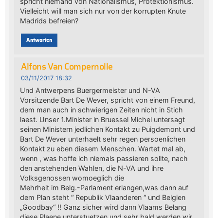
spricht niemand von Nationalismus, Protektionismus.
Vielleicht will man sich nur von der korrupten Knute
Madrids befreien?
Antworten
Alfons Van Compernolle
03/11/2017 18:32
Und Antwerpens Buergermeister und N-VA
Vorsitzende Bart De Wever, spricht von einem Freund,
dem man auch in schwierigen Zeiten nicht in Stich
laest. Unser 1.Minister in Bruessel Michel untersagt
seinen Ministern jedlichen Kontakt zu Puigdemont und
Bart De Wever unterhaelt sehr regen persoenlichen
Kontakt zu eben diesem Menschen. Wartet mal ab,
wenn , was hoffe ich niemals passieren sollte, nach
den anstehenden Wahlen, die N-VA und ihre
Volksgenossen womoeglich die
Mehrheit im Belg.-Parlament erlangen,was dann auf
dem Plan steht “ Republik Vlaanderen “ und Belgien
„Goodbay“ !! Ganz sicher wird dann Vlaams Belang
diese Plaene unterstuetzen und sehr bald werden wir