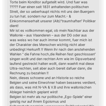
Torte beim Konditor aufgeteilt wird. Und fuer was
????? Fuer einen seit 1831 anhaltenden politischen
Streit, der so ueberhaupt nichts mit uns den Buergern
zu tun hat. sondern nur zum Macht.- &
Einkommenserhalt unserer (Alb)“traumhaften“ Politiker
dient!
Mir ist es vollkommen egal, ob mein Nachbar aus der
Wallonie – aus Vlaanderen – aus der DG oder aus
was weiss wo her auch immer kommt, fuer mich ist
der Charakter des Menschen wichtig nicht aber
unbedingt Herkunft !! Wenn ihr nach den anstehenden
Wahlen “ die Fahne hoch,die Reihen fest geschlossen“
singen wollt und den rechten Arm wie im Gipsverband
laufend gestreckt halten wollt, dann waehlt mal diese
Ultra-rechten, seit aber auch bereit dafuer dann, die
Rechnung zu bezahlen !!
Nein, dieses schoene und an Historie so reiche
Belgien und seine Einwohner haben besseres verdient,
als dass, was mit N-VA & V.B und ihre wallonischen
Ableger heimlich geplant wird!
Belgien ist mehr als nur politische „Ego-Spiele“ einer
geistig nur auf ihrem Egoismus und