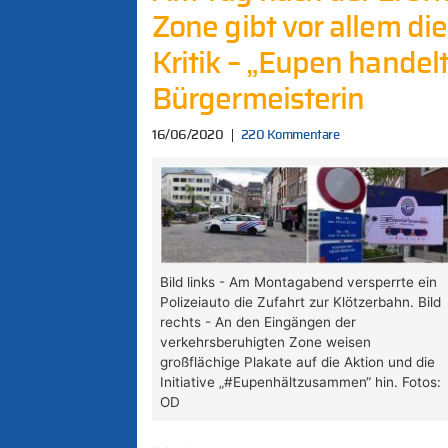
Zone gibt vor allem di
Kritik – „Eupen handelt
Bürgermeisterin
16/06/2020
220 Kommentare
Bild links - Am Montagabend versperrte ein
Polizeiauto die Zufahrt zur Klötzerbahn. Bild
rechts - An den Eingängen der
verkehrsberuhigten Zone weisen
großflächige Plakate auf die Aktion und die
Initiative „#Eupenhältzusammen“ hin. Fotos:
OD