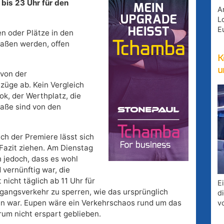
bis 23 Uhr für den
A
Lo
E
n oder Plätze in den
raßen werden, offen
K
u
 von der
züge ab. Kein Vergleich
k, der Werthplatz, die
raße sind von den
h der Premiere lässt sich
Fazit ziehen. Am Dienstag
h jedoch, dass es wohl
d vernünftig war, die
 nicht täglich ab 11 Uhr für
E
gangsverkehr zu sperren, wie das ursprünglich
d
n war. Eupen wäre ein Verkehrschaos rund um das
v
um nicht erspart geblieben.