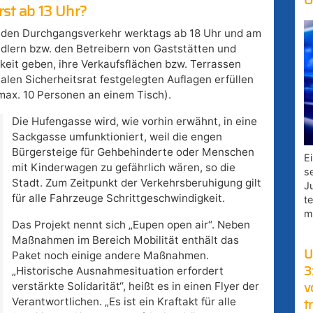
O
st ab 13 Uhr?
r den Durchgangsverkehr werktags ab 18 Uhr und am
dlern bzw. den Betreibern von Gaststätten und
keit geben, ihre Verkaufsflächen bzw. Terrassen
alen Sicherheitsrat festgelegten Auflagen erfüllen
max. 10 Personen an einem Tisch).
Die Hufengasse wird, wie vorhin erwähnt, in eine
Sackgasse umfunktioniert, weil die engen
Bürgersteige für Gehbehinderte oder Menschen
E
mit Kinderwagen zu gefährlich wären, so die
s
Stadt. Zum Zeitpunkt der Verkehrsberuhigung gilt
J
für alle Fahrzeuge Schrittgeschwindigkeit.
t
m
Das Projekt nennt sich „Eupen open air“. Neben
Maßnahmen im Bereich Mobilität enthält das
U
Paket noch einige andere Maßnahmen.
„Historische Ausnahmesituation erfordert
3
verstärkte Solidarität“, heißt es in einen Flyer der
v
Verantwortlichen. „Es ist ein Kraftakt für alle
t