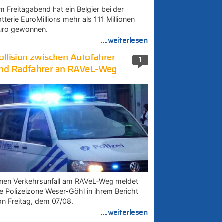
m Freitagabend hat ein Belgier bei der
tterie EuroMillions mehr als 111 Millionen
uro gewonnen.
....weiterlesen
ollision zwischen Autofahrer
1
nd Radfahrer an RAVeL-Weg
inen Verkehrsunfall am RAVeL-Weg meldet
ie Polizeizone Weser-Göhl in ihrem Bericht
on Freitag, dem 07/08.
....weiterlesen