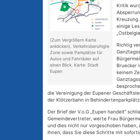
Kritik wur
Absperrun
Kreuzung 
einige Le
„Ostbelgie
(Zum Vergrößern Karte
Richtig ve
anklicken). Verkehrsberuhigte
Ganztagss
Zone sowie Parkplätze für
Bürgermeis
Autos und Fahrräder auf
einen Blick. Karte: Stadt
Bruecker 
Eupen
keinem Zei
Ganztagss
besprochen
die Vereinigung der Eupener Geschäftsleu
der Klötzerbahn in Behindertenparkplätz
Der Brief der V.o.G „Eupen handelt“ schli
Gemeindevertreter, werte Frau Bürgerme
und dies nicht nur vorgeschoben haben, 
Ihnen, dass Sie diese Schritte mit sofor