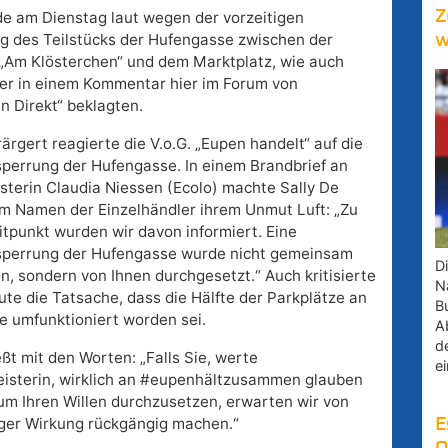
Z
de am Dienstag laut wegen der vorzeitigen
g des Teilstücks der Hufengasse zwischen der
w
„Am Klösterchen“ und dem Marktplatz, wie auch
ser in einem Kommentar hier im Forum von
n Direkt“ beklagten.
rärgert reagierte die V.o.G. „Eupen handelt“ auf die
perrung der Hufengasse. In einem Brandbrief an
terin Claudia Niessen (Ecolo) machte Sally De
im Namen der Einzelhändler ihrem Unmut Luft: „Zu
tpunkt wurden wir davon informiert. Eine
perrung der Hufengasse wurde nicht gemeinsam
D
, sondern von Ihnen durchgesetzt.“ Auch kritisierte
Na
te die Tatsache, dass die Hälfte der Parkplätze an
B
e umfunktioniert worden sei.
A
d
eßt mit den Worten: „Falls Sie, werte
e
isterin, wirklich an #eupenhältzusammen glauben
um Ihren Willen durchzusetzen, erwarten wir von
tiger Wirkung rückgängig machen.“
E