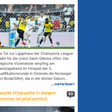
ie Tür zur Ligaphase der Champions League
eibt für die Union Saint-Gilloise offen: Der
elgische Vizemeister empfing am
ienstagabend im Hinspiel der 3.
ualifikationsrunde in Ostende die Norweger
on Bodø/Glimt, die in der letzten Saison…
....weiterlesen
weite Hitzewelle in diesem
53
ommer ist jetzt amtlich