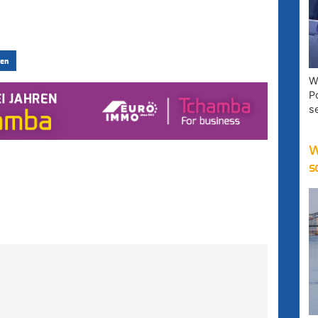
en
W
P
s
W
s