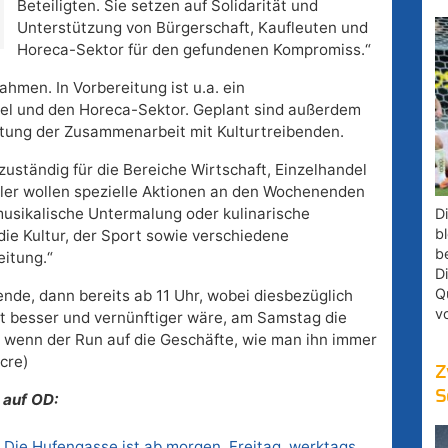
Beteiligten. Sie setzen auf Solidarität und
Unterstützung von Bürgerschaft, Kaufleuten und
Horeca-Sektor für den gefundenen Kompromiss.“
hmen. In Vorbereitung ist u.a. ein
del und den Horeca-Sektor. Geplant sind außerdem
tung der Zusammenarbeit mit Kulturtreibenden.
zuständig für die Bereiche Wirtschaft, Einzelhandel
dler wollen spezielle Aktionen an den Wochenenden
musikalische Untermalung oder kulinarische
D
bl
ie Kultur, der Sport sowie verschiedene
b
itung.“
D
Q
nde, dann bereits ab 11 Uhr, wobei diesbezüglich
v
ht besser und vernünftiger wäre, am Samstag die
 wenn der Run auf die Geschäfte, wie man ihn immer
(cre)
Z
S
 auf OD:
 Die Hufengasse ist ab morgen, Freitag, werktags