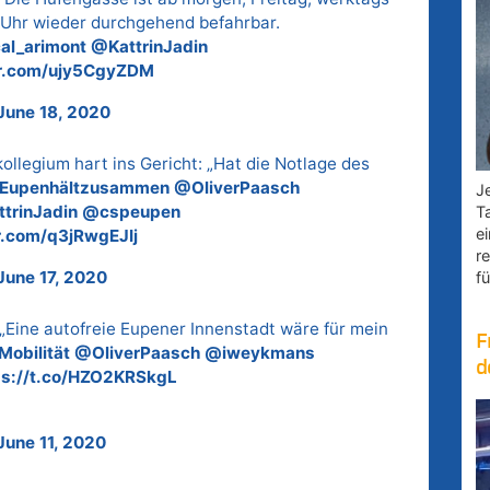
 Uhr wieder durchgehend befahrbar.
al_arimont
@KattrinJadin
er.com/ujy5CgyZDM
June 18, 2020
legium hart ins Gericht: „Hat die Notlage des
Eupenhältzusammen
@OliverPaasch
Je
trinJadin
@cspeupen
T
e
er.com/q3jRwgEJIj
r
June 17, 2020
fü
„Eine autofreie Eupener Innenstadt wäre für mein
F
Mobilität
@OliverPaasch
@iweykmans
d
ps://t.co/HZO2KRSkgL
June 11, 2020