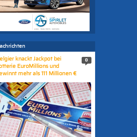
achrichten
elgier knackt Jackpot bei
0
otterie EuroMillions und
ewinnt mehr als 111 Millionen €