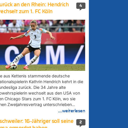
urück an den Rhein: Hendrich
4
echselt zum 1. FC Köln
ie aus Kettenis stammende deutsche
tionalspielerin Kathrin Hendrich kehrt in die
undesliga zurück. Die 34 Jahre alte
bwehrspielerin wechselt aus den USA von
en Chicago Stars zum 1. FC Köln, wo sie
inen Zweijahresvertrag unterschrieben…
....weiterlesen
schweiler: 16-Jähriger soll seine
2