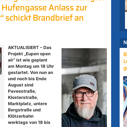
e Hufengasse Anlass zur
“ schickt Brandbrief an
N
AKTUALISIERT – Das
Projekt „Eupen open
B
air“ ist wie geplant
L
am Montag um 18 Uhr
g
gestartet. Von nun an
und noch bis Ende
August sind
Paveestraße,
Klosterstraße,
Marktplatz, untere
Bergstraße und
Klötzerbahn
werktags von 18 bis