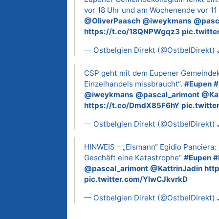
vor 18 Uhr und am Wochenende vor 11
@OliverPaasch
@iweykmans
@pasc
https://t.co/18QNPWgqz3
pic.twitt
— Ostbelgien Direkt (@OstbelDirekt)
CSP geht mit dem Eupener Gemeindekol
Einzelhandels missbraucht“.
#Eupen
#
@iweykmans
@pascal_arimont
@Kat
https://t.co/DmdX85F6hY
pic.twitt
— Ostbelgien Direkt (@OstbelDirekt)
HINWEIS – „Eismann“ Egidio Panciera: 
Geschäft eine Katastrophe“
#Eupen
#
@pascal_arimont
@KattrinJadin
htt
pic.twitter.com/YlwCJkvrkD
— Ostbelgien Direkt (@OstbelDirekt)