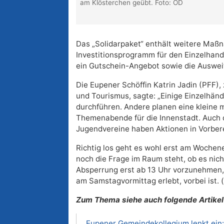
am Klösterchen geübt. Foto: OD
Das „Solidarpaket“ enthält weitere Maßna
Investitionsprogramm für den Einzelhan
ein Gutschein-Angebot sowie die Auswei
Die Eupener Schöffin Katrin Jadin (PFF), 
und Tourismus, sagte: „Einige Einzelhän
durchführen. Andere planen eine kleine 
Themenabende für die Innenstadt. Auch d
Jugendvereine haben Aktionen in Vorbere
Richtig los geht es wohl erst am Wochene
noch die Frage im Raum steht, ob es nic
Absperrung erst ab 13 Uhr vorzunehmen,
am Samstagvormittag erlebt, vorbei ist. 
Zum Thema siehe auch folgende Artikel
Eupener Gemeindekollegium lenkt ein: