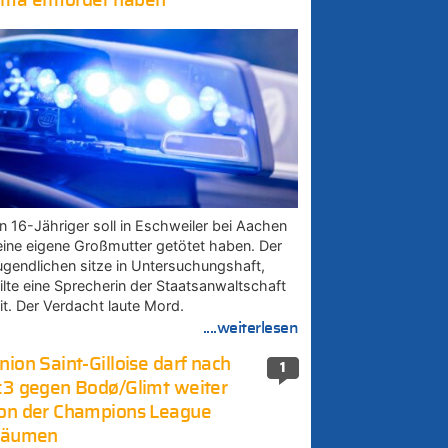
ma ermordet haben
in 16-Jähriger soll in Eschweiler bei Aachen
eine eigene Großmutter getötet haben. Der
ugendlichen sitze in Untersuchungshaft,
eilte eine Sprecherin der Staatsanwaltschaft
it. Der Verdacht laute Mord.
....weiterlesen
nion Saint-Gilloise darf nach
1
:3 gegen Bodø/Glimt weiter
on der Champions League
räumen