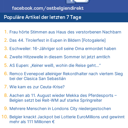
Zweite Hitzewelle in diesem Sommer ist jetzt amtlich
07.08.2026 - 20:11 von Noah Parmentier zu
Zweite Hitzewelle in diesem Sommer ist jetzt amtlich
Populäre Artikel der letzten 7 Tage
07.08.2026 - 19:52 von Hugo Egon Bernhard von Sinnen zu
In Belgien missachten zwei von drei Autofahrern das
Frau hörte Stimmen aus Haus des verstorbenen Nachbarn
Tempolimit in 30er-Zonen – Untersuchung von Vias
Das 44. Tirolerfest in Eupen in Bildern [Fotogalerie]
07.08.2026 - 18:31 von Panda46 zu
Mark van Bommel offiziell als neuer Nationalcoach der Roten
Eschweiler: 16-Jähriger soll seine Oma ermordet haben
Teufel vorgestellt: „Ist mir eine große Ehre“
Zweite Hitzewelle in diesem Sommer ist jetzt amtlich
07.08.2026 - 17:56 von Mungo zu
AS Eupen: „Keiner weiß, wohin die Reise geht…“
Zweite Hitzewelle in diesem Sommer ist jetzt amtlich
Remco Evenepoel alleiniger Rekordhalter nach viertem Sieg
07.08.2026 - 17:55 von M der Block zu
bei der Clasica San Sebastián
AS Eupen: „Keiner weiß, wohin die Reise geht…“
Wie kam es zur Ceuta-Krise?
07.08.2026 - 16:38 von Joseph Meyer zu
Wasserstand des Rheins in NRW so niedrig wie noch nie
Aachen ab 11. August wieder Mekka des Pferdesports –
Belgien setzt bei Reit-WM auf starke Springreiter
07.08.2026 - 16:29 von Dax zu
In Belgien missachten zwei von drei Autofahrern das
Mehrere Menschen in Londons City niedergestochen
Tempolimit in 30er-Zonen – Untersuchung von Vias
Belgier knackt Jackpot bei Lotterie EuroMillions und gewinnt
07.08.2026 - 16:01 von Zuhörer zu
mehr als 111 Millionen €
In Belgien missachten zwei von drei Autofahrern das