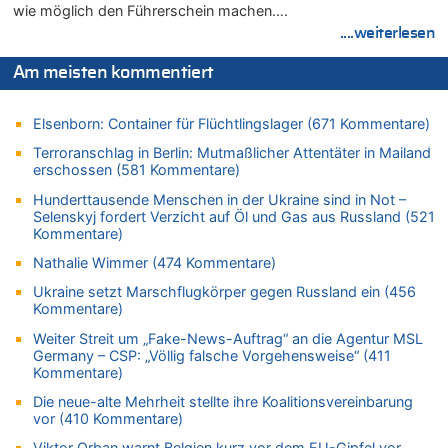
wie möglich den Führerschein machen….
Zweite Hitzewelle in diesem Sommer ist jetzt amtlich
....weiterlesen
07.08.2026 - 12:31 von Fassungslos zu
In Belgien missachten zwei von drei Autofahrern das
Am meisten kommentiert
Tempolimit in 30er-Zonen – Untersuchung von Vias
07.08.2026 - 11:31 von Zuhörer zu
Elsenborn: Container für Flüchtlingslager (671 Kommentare)
In Belgien missachten zwei von drei Autofahrern das
Tempolimit in 30er-Zonen – Untersuchung von Vias
Terroranschlag in Berlin: Mutmaßlicher Attentäter in Mailand
erschossen (581 Kommentare)
07.08.2026 - 11:23 von Dax zu
In Belgien missachten zwei von drei Autofahrern das
Hunderttausende Menschen in der Ukraine sind in Not –
Tempolimit in 30er-Zonen – Untersuchung von Vias
Selenskyj fordert Verzicht auf Öl und Gas aus Russland (521
Kommentare)
07.08.2026 - 11:20 von JoKrings zu
In Belgien missachten zwei von drei Autofahrern das
Nathalie Wimmer (474 Kommentare)
Tempolimit in 30er-Zonen – Untersuchung von Vias
Ukraine setzt Marschflugkörper gegen Russland ein (456
07.08.2026 - 11:15 von Dax zu
Kommentare)
Wie kam es zur Ceuta-Krise?
Weiter Streit um „Fake-News-Auftrag“ an die Agentur MSL
07.08.2026 - 11:12 von Frage zu
Germany – CSP: „Völlig falsche Vorgehensweise“ (411
Kommentare)
Wasserstand des Rheins in NRW so niedrig wie noch nie
Die neue-alte Mehrheit stellte ihre Koalitionsvereinbarung
07.08.2026 - 10:29 von Soso zu
vor (410 Kommentare)
Aachen ab 11. August wieder Mekka des Pferdesports –
Belgien setzt bei Reit-WM auf starke Springreiter
Viktor Orban warnt Belgien kurz vor dem EU-Gipfel vor