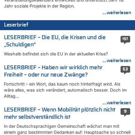
07.08.2026 - 13:39 von alter weißer mann zu
Jahr soziale Projekte in der Region.
Zurück an den Rhein: Hendrich wechselt zum 1. FC Köln
....weiterlesen
07.08.2026 - 13:39 von Ach zu
Aachen ab 11. August wieder Mekka des Pferdesports –
Leserbrief
Belgien setzt bei Reit-WM auf starke Springreiter
07.08.2026 - 13:31 von Guido Scholzen zu
LESERBRIEF – Die EU, die Krisen und die
157
Wasserstand des Rheins in NRW so niedrig wie noch nie
„Schuldigen“
07.08.2026 - 13:23 von JoKrings zu
Weshalb befindet sich die EU in der aktuellen Krise?
In Belgien missachten zwei von drei Autofahrern das
....weiterlesen
Tempolimit in 30er-Zonen – Untersuchung von Vias
LESERBRIEF – Haben wir wirklich mehr
53
07.08.2026 - 13:20 von JoKrings zu
Freiheit – oder nur neue Zwänge?
In Belgien missachten zwei von drei Autofahrern das
Tempolimit in 30er-Zonen – Untersuchung von Vias
Fortschritt – ein Wort, das kaum noch hinterfragt wird. Als
wäre alles, was sich verändert, automatisch besser. Doch im
07.08.2026 - 13:04 von Kein Raser zu
Alltag…
In Belgien missachten zwei von drei Autofahrern das
....weiterlesen
Tempolimit in 30er-Zonen – Untersuchung von Vias
LESERBRIEF – Wenn Mobilität plötzlich nicht
9
07.08.2026 - 13:01 von Experten? zu
mehr selbstverständlich ist
In Belgien missachten zwei von drei Autofahrern das
Tempolimit in 30er-Zonen – Untersuchung von Vias
In der Deutschsprachigen Gemeinschaft wächst man mit
einem ganz bestimmten Gedanken auf: Hauptsache so schnell
07.08.2026 - 12:43 von JoKrings zu