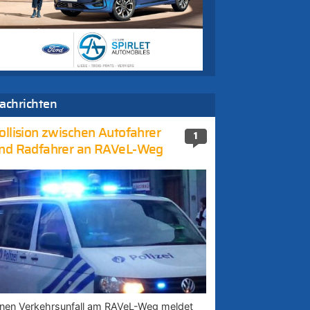
achrichten
ollision zwischen Autofahrer
1
nd Radfahrer an RAVeL-Weg
inen Verkehrsunfall am RAVeL-Weg meldet