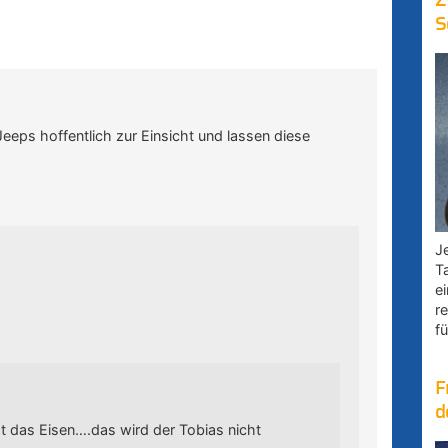
Z
S
eps hoffentlich zur Einsicht und lassen diese
Je
T
e
r
fü
F
d
st das Eisen….das wird der Tobias nicht