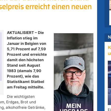
selpreis erreicht einen neuen
AKTUALISIERT – Die
N
Inflation stieg im
Januar in Belgien von
K
5,71 Prozent auf 7,59
u
Prozent und erreichte
damit den höchsten
Stand seit August
1983 (damals 7,90
Prozent), wie das
Statistikamt Statbel
am Freitag mitteilte.
Die wichtigsten
om, Erdgas, Brot und
ng, alkoholfreie Getränke,
E