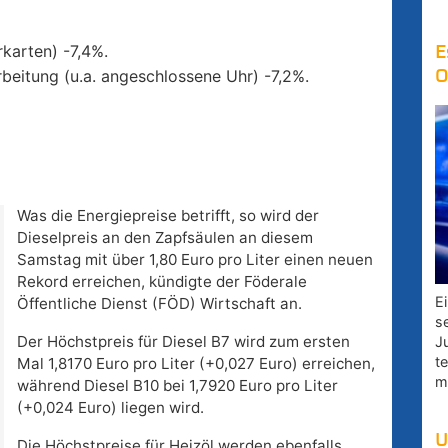
karten) -7,4%.
E
beitung (u.a. angeschlossene Uhr) -7,2%.
O
Was die Energiepreise betrifft, so wird der
Dieselpreis an den Zapfsäulen an diesem
Samstag mit über 1,80 Euro pro Liter einen neuen
Rekord erreichen, kündigte der Föderale
E
Öffentliche Dienst (FÖD) Wirtschaft an.
s
Der Höchstpreis für Diesel B7 wird zum ersten
J
t
Mal 1,8170 Euro pro Liter (+0,027 Euro) erreichen,
m
während Diesel B10 bei 1,7920 Euro pro Liter
(+0,024 Euro) liegen wird.
U
Die Höchstpreise für Heizöl werden ebenfalls