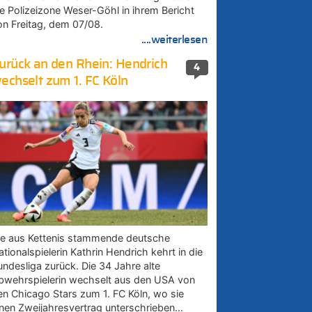
ie Polizeizone Weser-Göhl in ihrem Bericht
on Freitag, dem 07/08.
....weiterlesen
urück an den Rhein: Hendrich
4
echselt zum 1. FC Köln
ie aus Kettenis stammende deutsche
tionalspielerin Kathrin Hendrich kehrt in die
undesliga zurück. Die 34 Jahre alte
bwehrspielerin wechselt aus den USA von
en Chicago Stars zum 1. FC Köln, wo sie
inen Zweijahresvertrag unterschrieben…