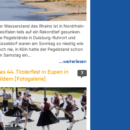
er Wasserstand des Rheins ist in Nordrhein-
estfalen teils auf ein Rekordtief gesunken.
ie Pegelstände in Duisburg-Ruhrort und
üsseldorf waren am Sonntag so niedrig wie
och nie, in Köln hatte der Pegelstand schon
m Samstag ein…
....weiterlesen
as 44. Tirolerfest in Eupen in
7
ildern [Fotogalerie]