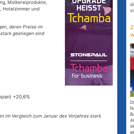
ng, Molkereiprodukte,
d
r, Hotelzimmer und
v
gen, deren Preise im
Z
stark gestiegen sind
w
ropan) +20,6%
D
Na
B
n im Vergleich zum Januar des Vorjahres stark
A
d
e