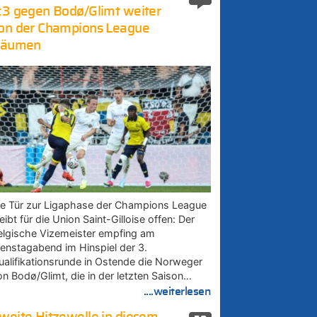
:3 gegen Bodø/Glimt weiter
on der Champions League
räumen
ie Tür zur Ligaphase der Champions League
eibt für die Union Saint-Gilloise offen: Der
elgische Vizemeister empfing am
ienstagabend im Hinspiel der 3.
ualifikationsrunde in Ostende die Norweger
on Bodø/Glimt, die in der letzten Saison…
....weiterlesen