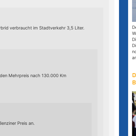
D
brid verbraucht im Stadtverkehr 3,5 Liter.
W
D
D
n
a
D
ie den Mehrpreis nach 130.000 Km
B
Benziner Preis an.