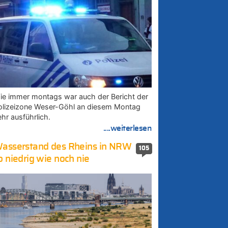
ie immer montags war auch der Bericht der
olizeizone Weser-Göhl an diesem Montag
ehr ausführlich.
....weiterlesen
asserstand des Rheins in NRW
105
o niedrig wie noch nie