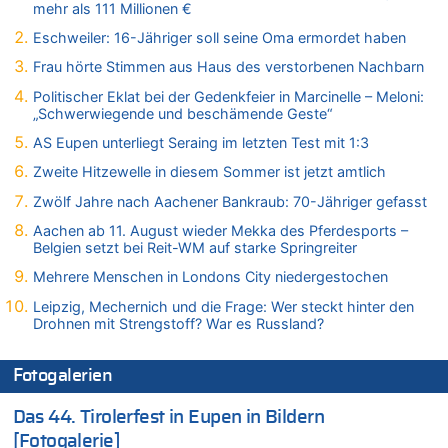
mehr als 111 Millionen €
Gigantische Marienstatue in Polen – Größer als die Christus-
Figur in Rio – Kitsch, Kunst oder Religion?
Eschweiler: 16-Jähriger soll seine Oma ermordet haben
09.08.2026 - 21:08 von Marcel Scholzen Eimerscheid zu
Frau hörte Stimmen aus Haus des verstorbenen Nachbarn
Gigantische Marienstatue in Polen – Größer als die Christus-
Politischer Eklat bei der Gedenkfeier in Marcinelle – Meloni:
Figur in Rio – Kitsch, Kunst oder Religion?
„Schwerwiegende und beschämende Geste“
09.08.2026 - 21:06 von Marcel Scholzen Eimerscheid zu
AS Eupen unterliegt Seraing im letzten Test mit 1:3
Gigantische Marienstatue in Polen – Größer als die Christus-
Figur in Rio – Kitsch, Kunst oder Religion?
Zweite Hitzewelle in diesem Sommer ist jetzt amtlich
09.08.2026 - 21:01 von Vermute mal zu
Zwölf Jahre nach Aachener Bankraub: 70-Jähriger gefasst
Politischer Eklat bei der Gedenkfeier in Marcinelle – Meloni:
Aachen ab 11. August wieder Mekka des Pferdesports –
„Schwerwiegende und beschämende Geste“
Belgien setzt bei Reit-WM auf starke Springreiter
09.08.2026 - 20:53 von Wolfgang2 zu
Mehrere Menschen in Londons City niedergestochen
Gigantische Marienstatue in Polen – Größer als die Christus-
Figur in Rio – Kitsch, Kunst oder Religion?
Leipzig, Mechernich und die Frage: Wer steckt hinter den
Drohnen mit Strengstoff? War es Russland?
09.08.2026 - 20:29 von Hans L. zu
Gigantische Marienstatue in Polen – Größer als die Christus-
Figur in Rio – Kitsch, Kunst oder Religion?
Fotogalerien
09.08.2026 - 20:20 von Richelieu zu
Das 44. Tirolerfest in Eupen in Bildern
Gigantische Marienstatue in Polen – Größer als die Christus-
Figur in Rio – Kitsch, Kunst oder Religion?
[Fotogalerie]