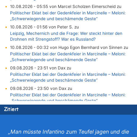
10.08.2026 - 05:55 von Marcel Scholzen Eimerscheid zu
Politischer Eklat bei der Gedenkfeier in Marcinelle – Meloni:
„Schwerwiegende und beschämende Geste“
10.08.2026 - 01:56 von Peter S. zu
Leipzig, Mechernich und die Frage: Wer steckt hinter den
Drohnen mit Strengstoff? War es Russland?
10.08.2026 - 00:32 von Hugo Egon Bernhard von Sinnen zu
Politischer Eklat bei der Gedenkfeier in Marcinelle – Meloni:
„Schwerwiegende und beschämende Geste“
09.08.2026 - 23:51 von Dax zu
Politischer Eklat bei der Gedenkfeier in Marcinelle – Meloni:
„Schwerwiegende und beschämende Geste“
09.08.2026 - 23:50 von Dax zu
Politischer Eklat bei der Gedenkfeier in Marcinelle – Meloni:
„Schwerwiegende und beschämende Geste“
09.08.2026 - 22:50 von Reiner Mattar zu
Zitiert
Gigantische Marienstatue in Polen – Größer als die Christus-
Figur in Rio – Kitsch, Kunst oder Religion?
09.08.2026 - 22:46 von Chips zu
„Man müsste Infantino zum Teufel jagen und die
In Belgien missachten zwei von drei Autofahrern das