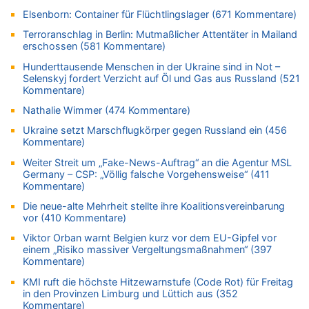
09.08.2026 - 17:18 von WK zu
Elsenborn: Container für Flüchtlingslager (671 Kommentare)
Politischer Eklat bei der Gedenkfeier in Marcinelle – Meloni:
„Schwerwiegende und beschämende Geste“
Terroranschlag in Berlin: Mutmaßlicher Attentäter in Mailand
erschossen (581 Kommentare)
09.08.2026 - 17:12 von Hugo Egon Bernhard von Sinnen zu
Belgier knackt Jackpot bei Lotterie EuroMillions und gewinnt
Hunderttausende Menschen in der Ukraine sind in Not –
mehr als 111 Millionen €
Selenskyj fordert Verzicht auf Öl und Gas aus Russland (521
Kommentare)
09.08.2026 - 16:56 von Joseph Meyer zu
LESERBRIEF – Haben wir wirklich mehr Freiheit – oder nur
Nathalie Wimmer (474 Kommentare)
neue Zwänge?
Ukraine setzt Marschflugkörper gegen Russland ein (456
09.08.2026 - 16:49 von Würger zu
Kommentare)
Politischer Eklat bei der Gedenkfeier in Marcinelle – Meloni:
Weiter Streit um „Fake-News-Auftrag“ an die Agentur MSL
„Schwerwiegende und beschämende Geste“
Germany – CSP: „Völlig falsche Vorgehensweise“ (411
Kommentare)
09.08.2026 - 16:40 von Joseph Meyer zu
LESERBRIEF – Haben wir wirklich mehr Freiheit – oder nur
Die neue-alte Mehrheit stellte ihre Koalitionsvereinbarung
neue Zwänge?
vor (410 Kommentare)
09.08.2026 - 16:36 von Alibaba zu
Viktor Orban warnt Belgien kurz vor dem EU-Gipfel vor
Politischer Eklat bei der Gedenkfeier in Marcinelle – Meloni:
einem „Risiko massiver Vergeltungsmaßnahmen“ (397
„Schwerwiegende und beschämende Geste“
Kommentare)
09.08.2026 - 16:25 von HarryderBelgier zu
KMI ruft die höchste Hitzewarnstufe (Code Rot) für Freitag
in den Provinzen Limburg und Lüttich aus (352
Belgier knackt Jackpot bei Lotterie EuroMillions und gewinnt
Kommentare)
mehr als 111 Millionen €