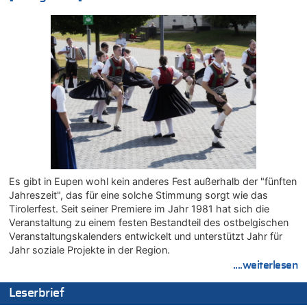
09.08.2026 - 20:10 von WK zu
Kollision zwischen Autofahrer und Radfahrer an RAVeL-Weg
09.08.2026 - 20:07 von WK zu
Politischer Eklat bei der Gedenkfeier in Marcinelle – Meloni:
„Schwerwiegende und beschämende Geste“
09.08.2026 - 19:56 von Josef.geul zu
Gigantische Marienstatue in Polen – Größer als die Christus-
Figur in Rio – Kitsch, Kunst oder Religion?
09.08.2026 - 19:45 von Ostbelgien Direkt zu
LESERBRIEF – Religion, sympathisches oder gefährliches
Beruhigungsmittel?
Es gibt in Eupen wohl kein anderes Fest außerhalb der "fünften
09.08.2026 - 19:27 von Sparwasser zu
Jahreszeit", das für eine solche Stimmung sorgt wie das
Gigantische Marienstatue in Polen – Größer als die Christus-
Tirolerfest. Seit seiner Premiere im Jahr 1981 hat sich die
Figur in Rio – Kitsch, Kunst oder Religion?
Veranstaltung zu einem festen Bestandteil des ostbelgischen
09.08.2026 - 19:24 von Sparwasser zu
Veranstaltungskalenders entwickelt und unterstützt Jahr für
Politischer Eklat bei der Gedenkfeier in Marcinelle – Meloni:
Jahr soziale Projekte in der Region.
„Schwerwiegende und beschämende Geste“
....weiterlesen
09.08.2026 - 19:21 von Woke ist vorbei zu
Gigantische Marienstatue in Polen – Größer als die Christus-
Leserbrief
Figur in Rio – Kitsch, Kunst oder Religion?