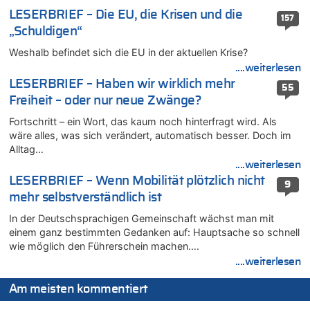
09.08.2026 - 19:09 von Marcel Scholzen Eimerscheid zu
LESERBRIEF – Die EU, die Krisen und die
157
Gigantische Marienstatue in Polen – Größer als die Christus-
„Schuldigen“
Figur in Rio – Kitsch, Kunst oder Religion?
Weshalb befindet sich die EU in der aktuellen Krise?
09.08.2026 - 19:01 von die Wahrheit zu
....weiterlesen
Politischer Eklat bei der Gedenkfeier in Marcinelle – Meloni:
LESERBRIEF – Haben wir wirklich mehr
„Schwerwiegende und beschämende Geste“
55
Freiheit – oder nur neue Zwänge?
09.08.2026 - 18:54 von Pierre zu
Politischer Eklat bei der Gedenkfeier in Marcinelle – Meloni:
Fortschritt – ein Wort, das kaum noch hinterfragt wird. Als
„Schwerwiegende und beschämende Geste“
wäre alles, was sich verändert, automatisch besser. Doch im
Alltag…
09.08.2026 - 18:19 von Wolfgang2 zu
....weiterlesen
Zurück an den Rhein: Hendrich wechselt zum 1. FC Köln
LESERBRIEF – Wenn Mobilität plötzlich nicht
9
09.08.2026 - 18:12 von Dax zu
mehr selbstverständlich ist
Politischer Eklat bei der Gedenkfeier in Marcinelle – Meloni:
„Schwerwiegende und beschämende Geste“
In der Deutschsprachigen Gemeinschaft wächst man mit
einem ganz bestimmten Gedanken auf: Hauptsache so schnell
09.08.2026 - 17:58 von Wolfgang2 zu
wie möglich den Führerschein machen….
Kollision zwischen Autofahrer und Radfahrer an RAVeL-Weg
....weiterlesen
09.08.2026 - 17:22 von Hugo Egon Bernhard von Sinnen zu
Politischer Eklat bei der Gedenkfeier in Marcinelle – Meloni:
Am meisten kommentiert
„Schwerwiegende und beschämende Geste“