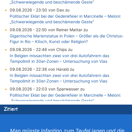
„Schwerwiegende und beschämende Geste“
09.08.2026 - 23:50 von Dax zu
Politischer Eklat bei der Gedenkfeier in Marcinelle – Meloni:
„Schwerwiegende und beschämende Geste“
09.08.2026 - 22:50 von Reiner Mattar zu
Gigantische Marienstatue in Polen – Größer als die Christus-
Figur in Rio – Kitsch, Kunst oder Religion?
09.08.2026 - 22:46 von Chips zu
In Belgien missachten zwei von drei Autofahrern das
Tempolimit in 30er-Zonen – Untersuchung von Vias
09.08.2026 - 22:36 von Harald zu
In Belgien missachten zwei von drei Autofahrern das
Tempolimit in 30er-Zonen – Untersuchung von Vias
09.08.2026 - 22:03 von Sparwasser zu
Politischer Eklat bei der Gedenkfeier in Marcinelle – Meloni:
„Schwerwiegende und beschämende Geste“
09.08.2026 - 21:55 von Richtig zu
Zitiert
Leipzig, Mechernich und die Frage: Wer steckt hinter den
Drohnen mit Strengstoff? War es Russland?
09.08.2026 - 21:45 von Hugo Egon Bernhard von Sinnen zu
„Man müsste Infantino zum Teufel jagen und die