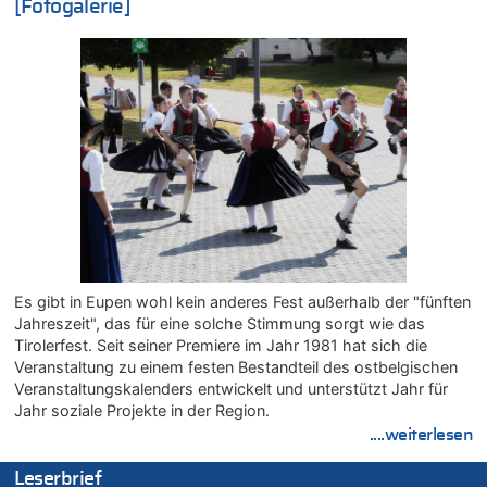
[Fotogalerie]
09.08.2026 - 19:27 von Sparwasser zu
Gigantische Marienstatue in Polen – Größer als die Christus-
Figur in Rio – Kitsch, Kunst oder Religion?
09.08.2026 - 19:24 von Sparwasser zu
Politischer Eklat bei der Gedenkfeier in Marcinelle – Meloni:
„Schwerwiegende und beschämende Geste“
09.08.2026 - 19:21 von Woke ist vorbei zu
Gigantische Marienstatue in Polen – Größer als die Christus-
Figur in Rio – Kitsch, Kunst oder Religion?
09.08.2026 - 19:09 von Marcel Scholzen Eimerscheid zu
Gigantische Marienstatue in Polen – Größer als die Christus-
Figur in Rio – Kitsch, Kunst oder Religion?
Es gibt in Eupen wohl kein anderes Fest außerhalb der "fünften
09.08.2026 - 19:01 von die Wahrheit zu
Jahreszeit", das für eine solche Stimmung sorgt wie das
Politischer Eklat bei der Gedenkfeier in Marcinelle – Meloni:
Tirolerfest. Seit seiner Premiere im Jahr 1981 hat sich die
„Schwerwiegende und beschämende Geste“
Veranstaltung zu einem festen Bestandteil des ostbelgischen
09.08.2026 - 18:54 von Pierre zu
Veranstaltungskalenders entwickelt und unterstützt Jahr für
Politischer Eklat bei der Gedenkfeier in Marcinelle – Meloni:
Jahr soziale Projekte in der Region.
„Schwerwiegende und beschämende Geste“
....weiterlesen
09.08.2026 - 18:19 von Wolfgang2 zu
Zurück an den Rhein: Hendrich wechselt zum 1. FC Köln
Leserbrief