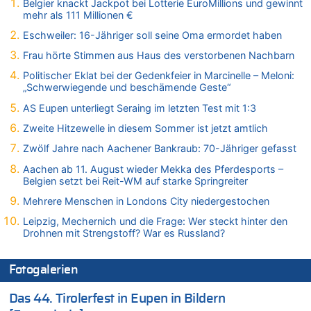
Belgier knackt Jackpot bei Lotterie EuroMillions und gewinnt
09.08.2026 - 20:53 von Wolfgang2 zu
mehr als 111 Millionen €
Gigantische Marienstatue in Polen – Größer als die Christus-
Figur in Rio – Kitsch, Kunst oder Religion?
Eschweiler: 16-Jähriger soll seine Oma ermordet haben
09.08.2026 - 20:29 von Hans L. zu
Frau hörte Stimmen aus Haus des verstorbenen Nachbarn
Gigantische Marienstatue in Polen – Größer als die Christus-
Politischer Eklat bei der Gedenkfeier in Marcinelle – Meloni:
Figur in Rio – Kitsch, Kunst oder Religion?
„Schwerwiegende und beschämende Geste“
09.08.2026 - 20:20 von Richelieu zu
AS Eupen unterliegt Seraing im letzten Test mit 1:3
Gigantische Marienstatue in Polen – Größer als die Christus-
Figur in Rio – Kitsch, Kunst oder Religion?
Zweite Hitzewelle in diesem Sommer ist jetzt amtlich
09.08.2026 - 20:10 von WK zu
Zwölf Jahre nach Aachener Bankraub: 70-Jähriger gefasst
Kollision zwischen Autofahrer und Radfahrer an RAVeL-Weg
Aachen ab 11. August wieder Mekka des Pferdesports –
09.08.2026 - 20:07 von WK zu
Belgien setzt bei Reit-WM auf starke Springreiter
Politischer Eklat bei der Gedenkfeier in Marcinelle – Meloni:
Mehrere Menschen in Londons City niedergestochen
„Schwerwiegende und beschämende Geste“
Leipzig, Mechernich und die Frage: Wer steckt hinter den
09.08.2026 - 19:56 von Josef.geul zu
Drohnen mit Strengstoff? War es Russland?
Gigantische Marienstatue in Polen – Größer als die Christus-
Figur in Rio – Kitsch, Kunst oder Religion?
Fotogalerien
09.08.2026 - 19:45 von Ostbelgien Direkt zu
LESERBRIEF – Religion, sympathisches oder gefährliches
Das 44. Tirolerfest in Eupen in Bildern
Beruhigungsmittel?