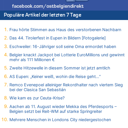
08.08.2026 - 20:20 von Joseph Meyer zu
Leipzig, Mechernich und die Frage: Wer steckt hinter den
Populäre Artikel der letzten 7 Tage
Drohnen mit Strengstoff? War es Russland?
08.08.2026 - 20:19 von Peter G zu
Zwölf Jahre nach Aachener Bankraub: 70-Jähriger gefasst
Frau hörte Stimmen aus Haus des verstorbenen Nachbarn
08.08.2026 - 20:17 von Russentrolle zu
Das 44. Tirolerfest in Eupen in Bildern [Fotogalerie]
Leipzig, Mechernich und die Frage: Wer steckt hinter den
Eschweiler: 16-Jähriger soll seine Oma ermordet haben
Drohnen mit Strengstoff? War es Russland?
Belgier knackt Jackpot bei Lotterie EuroMillions und gewinnt
08.08.2026 - 20:16 von Dax zu
mehr als 111 Millionen €
Wasserstand des Rheins in NRW so niedrig wie noch nie
Zweite Hitzewelle in diesem Sommer ist jetzt amtlich
08.08.2026 - 20:13 von Dax zu
Zweite Hitzewelle in diesem Sommer ist jetzt amtlich
AS Eupen: „Keiner weiß, wohin die Reise geht…“
08.08.2026 - 20:09 von Dax zu
Remco Evenepoel alleiniger Rekordhalter nach viertem Sieg
Zweite Hitzewelle in diesem Sommer ist jetzt amtlich
bei der Clasica San Sebastián
08.08.2026 - 20:06 von Dax zu
Wie kam es zur Ceuta-Krise?
Zweite Hitzewelle in diesem Sommer ist jetzt amtlich
Aachen ab 11. August wieder Mekka des Pferdesports –
08.08.2026 - 19:00 von Peter G zu
Belgien setzt bei Reit-WM auf starke Springreiter
Leipzig, Mechernich und die Frage: Wer steckt hinter den
Mehrere Menschen in Londons City niedergestochen
Drohnen mit Strengstoff? War es Russland?