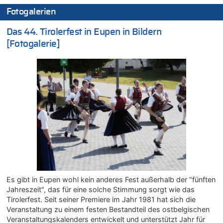
08.08.2026 - 18:48 von Marcel Scholzen Eimerscheid zu
Fotogalerien
Leipzig, Mechernich und die Frage: Wer steckt hinter den
Drohnen mit Strengstoff? War es Russland?
Das 44. Tirolerfest in Eupen in Bildern
08.08.2026 - 18:41 von JoKrings zu
[Fotogalerie]
Leipzig, Mechernich und die Frage: Wer steckt hinter den
Drohnen mit Strengstoff? War es Russland?
08.08.2026 - 18:39 von JoKrings zu
Leipzig, Mechernich und die Frage: Wer steckt hinter den
Drohnen mit Strengstoff? War es Russland?
08.08.2026 - 18:07 von Hubert F. zu
Belgier knackt Jackpot bei Lotterie EuroMillions und gewinnt
mehr als 111 Millionen €
08.08.2026 - 17:46 von Der Alte zu
Belgier knackt Jackpot bei Lotterie EuroMillions und gewinnt
mehr als 111 Millionen €
08.08.2026 - 17:45 von Der Alte zu
Es gibt in Eupen wohl kein anderes Fest außerhalb der "fünften
Zwölf Jahre nach Aachener Bankraub: 70-Jähriger gefasst
Jahreszeit", das für eine solche Stimmung sorgt wie das
08.08.2026 - 17:43 von Der Alte zu
Tirolerfest. Seit seiner Premiere im Jahr 1981 hat sich die
Leipzig, Mechernich und die Frage: Wer steckt hinter den
Veranstaltung zu einem festen Bestandteil des ostbelgischen
Drohnen mit Strengstoff? War es Russland?
Veranstaltungskalenders entwickelt und unterstützt Jahr für