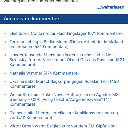
wie möglich den Führerschein machen….
In Belgien missachten zwei von drei Autofahrern das
....weiterlesen
Tempolimit in 30er-Zonen – Untersuchung von Vias
08.08.2026 - 13:23 von Hugo Egon Bernhard von Sinnen zu
Am meisten kommentiert
Leipzig, Mechernich und die Frage: Wer steckt hinter den
Drohnen mit Strengstoff? War es Russland?
Elsenborn: Container für Flüchtlingslager (671 Kommentare)
08.08.2026 - 13:03 von WK zu
Terroranschlag in Berlin: Mutmaßlicher Attentäter in Mailand
Kollision zwischen Autofahrer und Radfahrer an RAVeL-Weg
erschossen (581 Kommentare)
08.08.2026 - 12:56 von WK zu
Hunderttausende Menschen in der Ukraine sind in Not –
Wasserstand des Rheins in NRW so niedrig wie noch nie
Selenskyj fordert Verzicht auf Öl und Gas aus Russland (521
08.08.2026 - 12:29 von WK zu
Kommentare)
In Belgien missachten zwei von drei Autofahrern das
Nathalie Wimmer (474 Kommentare)
Tempolimit in 30er-Zonen – Untersuchung von Vias
Ukraine setzt Marschflugkörper gegen Russland ein (456
08.08.2026 - 12:01 von Hugo Egon Bernhard von Sinnen zu
Kommentare)
Zurück an den Rhein: Hendrich wechselt zum 1. FC Köln
Weiter Streit um „Fake-News-Auftrag“ an die Agentur MSL
08.08.2026 - 11:39 von Dax zu
Germany – CSP: „Völlig falsche Vorgehensweise“ (411
In Belgien missachten zwei von drei Autofahrern das
Kommentare)
Tempolimit in 30er-Zonen – Untersuchung von Vias
Die neue-alte Mehrheit stellte ihre Koalitionsvereinbarung
08.08.2026 - 11:08 von Hans zu
vor (410 Kommentare)
Aachen ab 11. August wieder Mekka des Pferdesports –
Viktor Orban warnt Belgien kurz vor dem EU-Gipfel vor
Belgien setzt bei Reit-WM auf starke Springreiter