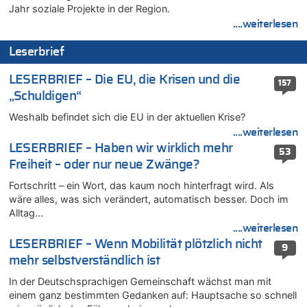
08.08.2026 - 17:16 von Bingo zu
Jahr soziale Projekte in der Region.
Zweite Hitzewelle in diesem Sommer ist jetzt amtlich
....weiterlesen
08.08.2026 - 16:20 von Russentrolle zu
Leserbrief
Leipzig, Mechernich und die Frage: Wer steckt hinter den
Drohnen mit Strengstoff? War es Russland?
LESERBRIEF – Die EU, die Krisen und die
157
08.08.2026 - 15:34 von JoKrings zu
„Schuldigen“
Leipzig, Mechernich und die Frage: Wer steckt hinter den
Drohnen mit Strengstoff? War es Russland?
Weshalb befindet sich die EU in der aktuellen Krise?
08.08.2026 - 15:32 von 5/11 zu
....weiterlesen
Mehrere Menschen in Londons City niedergestochen
LESERBRIEF – Haben wir wirklich mehr
53
08.08.2026 - 15:19 von Guido Scholzen zu
Freiheit – oder nur neue Zwänge?
Leipzig, Mechernich und die Frage: Wer steckt hinter den
Fortschritt – ein Wort, das kaum noch hinterfragt wird. Als
Drohnen mit Strengstoff? War es Russland?
wäre alles, was sich verändert, automatisch besser. Doch im
08.08.2026 - 14:54 von Alfons van Compernolle zu
Alltag…
Belgier knackt Jackpot bei Lotterie EuroMillions und gewinnt
....weiterlesen
mehr als 111 Millionen €
LESERBRIEF – Wenn Mobilität plötzlich nicht
9
08.08.2026 - 14:47 von Peer Wermuth zu
mehr selbstverständlich ist
Leipzig, Mechernich und die Frage: Wer steckt hinter den
In der Deutschsprachigen Gemeinschaft wächst man mit
Drohnen mit Strengstoff? War es Russland?
einem ganz bestimmten Gedanken auf: Hauptsache so schnell
08.08.2026 - 14:29 von Achso Dax zu