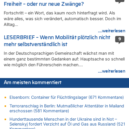
Freiheit – oder nur neue Zwänge?
Mehrere Menschen in Londons City niedergestochen
06.08.2026 - 23:25 von WK zu
Fortschritt – ein Wort, das kaum noch hinterfragt wird. Als
FIFA-Spitze demonstriert Einigkeit trotz Kritik und neuer
wäre alles, was sich verändert, automatisch besser. Doch im
Vorwürfe gegen Präsident Gianni Infantino
Alltag…
....weiterlesen
06.08.2026 - 22:48 von DG zu
LESERBRIEF – Wenn Mobilität plötzlich nicht
FIFA-Spitze demonstriert Einigkeit trotz Kritik und neuer
9
Vorwürfe gegen Präsident Gianni Infantino
mehr selbstverständlich ist
06.08.2026 - 22:07 von DR ALBERN zu
In der Deutschsprachigen Gemeinschaft wächst man mit
FIFA-Spitze demonstriert Einigkeit trotz Kritik und neuer
einem ganz bestimmten Gedanken auf: Hauptsache so schnell
Vorwürfe gegen Präsident Gianni Infantino
wie möglich den Führerschein machen….
06.08.2026 - 21:27 von klar zu
....weiterlesen
Mehrere Menschen in Londons City niedergestochen
Am meisten kommentiert
06.08.2026 - 21:19 von Ach zu
Zweite Hitzewelle in diesem Sommer ist jetzt amtlich
Elsenborn: Container für Flüchtlingslager (671 Kommentare)
06.08.2026 - 21:16 von michlaustderaffe zu
Zweite Hitzewelle in diesem Sommer ist jetzt amtlich
Terroranschlag in Berlin: Mutmaßlicher Attentäter in Mailand
erschossen (581 Kommentare)
06.08.2026 - 21:14 von Ach zu
Aachen ab 11. August wieder Mekka des Pferdesports –
Hunderttausende Menschen in der Ukraine sind in Not –
Belgien setzt bei Reit-WM auf starke Springreiter
Selenskyj fordert Verzicht auf Öl und Gas aus Russland (521
Kommentare)