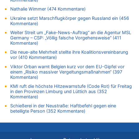
06.08.2026 - 20:43 von 5/11 zu
Wasserstand des Rheins in NRW so niedrig wie noch nie
Nathalie Wimmer (474 Kommentare)
06.08.2026 - 20:35 von Wolfgang2 zu
Ukraine setzt Marschflugkörper gegen Russland ein (456
Zurück an den Rhein: Hendrich wechselt zum 1. FC Köln
Kommentare)
06.08.2026 - 20:16 von Panda46 zu
Weiter Streit um „Fake-News-Auftrag“ an die Agentur MSL
Germany – CSP: „Völlig falsche Vorgehensweise“ (411
AS Eupen: „Keiner weiß, wohin die Reise geht…“
Kommentare)
06.08.2026 - 19:17 von Guido Scholzen zu
Die neue-alte Mehrheit stellte ihre Koalitionsvereinbarung
Zweite Hitzewelle in diesem Sommer ist jetzt amtlich
vor (410 Kommentare)
06.08.2026 - 19:14 von JoKrings zu
Viktor Orban warnt Belgien kurz vor dem EU-Gipfel vor
Zweite Hitzewelle in diesem Sommer ist jetzt amtlich
einem „Risiko massiver Vergeltungsmaßnahmen“ (397
06.08.2026 - 18:40 von Ostbelgien Direkt zu
Kommentare)
Felice Mazzu soll Cheftrainer der AS Eupen werden
KMI ruft die höchste Hitzewarnstufe (Code Rot) für Freitag
06.08.2026 - 18:29 von Zahlen zählen Fakten zu
in den Provinzen Limburg und Lüttich aus (352
Kommentare)
Zweite Hitzewelle in diesem Sommer ist jetzt amtlich
Schießerei in der Neustraße: Haftbefehl gegen eine
06.08.2026 - 17:51 von ne Hondsjong zu
beteiligte Person (352 Kommentare)
Zweite Hitzewelle in diesem Sommer ist jetzt amtlich
06.08.2026 - 17:24 von Dax zu
Zweite Hitzewelle in diesem Sommer ist jetzt amtlich
06.08.2026 - 17:23 von Hans L. zu