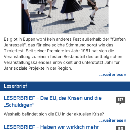
07.08.2026 - 10:05 von N. A. Klar zu
In Belgien missachten zwei von drei Autofahrern das
Tempolimit in 30er-Zonen – Untersuchung von Vias
07.08.2026 - 09:31 von Ermitler zu
Das 44. Tirolerfest in Eupen in Bildern [Fotogalerie]
Es gibt in Eupen wohl kein anderes Fest außerhalb der "fünften
07.08.2026 - 09:18 von Noppi zu
Jahreszeit", das für eine solche Stimmung sorgt wie das
AS Eupen: „Keiner weiß, wohin die Reise geht…“
Tirolerfest. Seit seiner Premiere im Jahr 1981 hat sich die
07.08.2026 - 09:03 von JoKrings zu
Veranstaltung zu einem festen Bestandteil des ostbelgischen
Zweite Hitzewelle in diesem Sommer ist jetzt amtlich
Veranstaltungskalenders entwickelt und unterstützt Jahr für
07.08.2026 - 01:12 von WK zu
Jahr soziale Projekte in der Region.
Warum die Waldbrände in Frankreich und Spanien Rekorde
....weiterlesen
brechen [Fragen & Antworten]
Leserbrief
07.08.2026 - 01:03 von Hugo Egon Bernhard von Sinnen zu
Zweite Hitzewelle in diesem Sommer ist jetzt amtlich
LESERBRIEF – Die EU, die Krisen und die
157
07.08.2026 - 00:50 von WK zu
„Schuldigen“
Wie kam es zur Ceuta-Krise?
Weshalb befindet sich die EU in der aktuellen Krise?
07.08.2026 - 00:06 von 5/11 zu
Mehrere Menschen in Londons City niedergestochen
....weiterlesen
LESERBRIEF – Haben wir wirklich mehr
06.08.2026 - 23:53 von Foto Anneliese zu
53