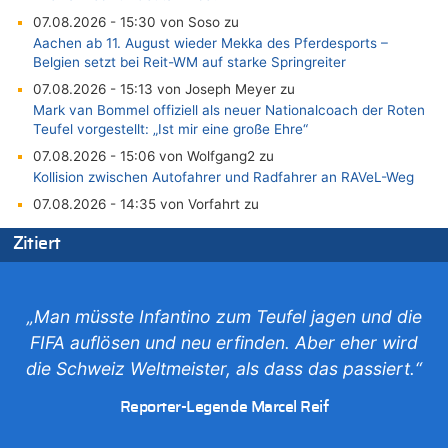
07.08.2026 - 15:30 von Soso zu
Aachen ab 11. August wieder Mekka des Pferdesports –
Belgien setzt bei Reit-WM auf starke Springreiter
07.08.2026 - 15:13 von Joseph Meyer zu
Mark van Bommel offiziell als neuer Nationalcoach der Roten
Teufel vorgestellt: „Ist mir eine große Ehre“
07.08.2026 - 15:06 von Wolfgang2 zu
Kollision zwischen Autofahrer und Radfahrer an RAVeL-Weg
07.08.2026 - 14:35 von Vorfahrt zu
In Belgien missachten zwei von drei Autofahrern das
Zitiert
Tempolimit in 30er-Zonen – Untersuchung von Vias
07.08.2026 - 14:33 von Ostbelgien Direkt zu
Offiziell: Van Bommel wird Belgiens Nationaltrainer
„Man müsste Infantino zum Teufel jagen und die
07.08.2026 - 13:39 von alter weißer mann zu
FIFA auflösen und neu erfinden. Aber eher wird
Zurück an den Rhein: Hendrich wechselt zum 1. FC Köln
die Schweiz Weltmeister, als dass das passiert.“
07.08.2026 - 13:39 von Ach zu
Aachen ab 11. August wieder Mekka des Pferdesports –
Reporter-Legende Marcel Reif
Belgien setzt bei Reit-WM auf starke Springreiter
07.08.2026 - 13:31 von Guido Scholzen zu