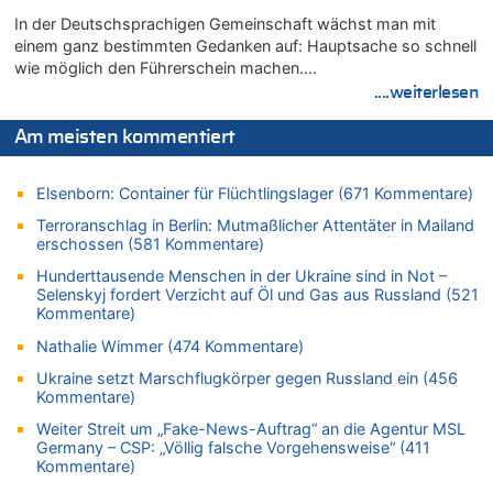
05.08.2026 - 16:44 von JoKrings zu
In der Deutschsprachigen Gemeinschaft wächst man mit
Zweite Hitzewelle in diesem Sommer ist jetzt amtlich
einem ganz bestimmten Gedanken auf: Hauptsache so schnell
wie möglich den Führerschein machen….
05.08.2026 - 16:14 von Patrick zu
Viktor Orban warnt Belgien kurz vor dem EU-Gipfel vor einem
....weiterlesen
„Risiko massiver Vergeltungsmaßnahmen“
Am meisten kommentiert
05.08.2026 - 16:08 von Politiker zu
Warum die Waldbrände in Frankreich und Spanien Rekorde
brechen [Fragen & Antworten]
Elsenborn: Container für Flüchtlingslager (671 Kommentare)
05.08.2026 - 15:59 von JoKrings zu
Terroranschlag in Berlin: Mutmaßlicher Attentäter in Mailand
Wie kam es zur Ceuta-Krise?
erschossen (581 Kommentare)
05.08.2026 - 14:38 von Beatrice Schins zu
Hunderttausende Menschen in der Ukraine sind in Not –
Auf Europa ist mal wieder Verlass [Zwischenruf]
Selenskyj fordert Verzicht auf Öl und Gas aus Russland (521
Kommentare)
05.08.2026 - 14:25 von Willi Müller zu
Wasserstand des Rheins in NRW so niedrig wie noch nie
Nathalie Wimmer (474 Kommentare)
05.08.2026 - 13:25 von Zuhörer zu
Ukraine setzt Marschflugkörper gegen Russland ein (456
Kommentare)
Wasserstand des Rheins in NRW so niedrig wie noch nie
05.08.2026 - 13:22 von Der Alte zu
Weiter Streit um „Fake-News-Auftrag“ an die Agentur MSL
Germany – CSP: „Völlig falsche Vorgehensweise“ (411
Zweite Hitzewelle in diesem Sommer ist jetzt amtlich
Kommentare)
05.08.2026 - 13:18 von Zuhörer zu