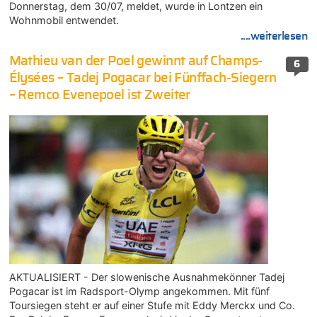
Donnerstag, dem 30/07, meldet, wurde in Lontzen ein
Wohnmobil entwendet.
....weiterlesen
Mathieu van der Poel gewinnt auf Champs-
6
Élysées – Tadej Pogacar bei Fünffach-Siegern
– Remco Evenepoel ist Zweiter
AKTUALISIERT - Der slowenische Ausnahmekönner Tadej
Pogacar ist im Radsport-Olymp angekommen. Mit fünf
Toursiegen steht er auf einer Stufe mit Eddy Merckx und Co.