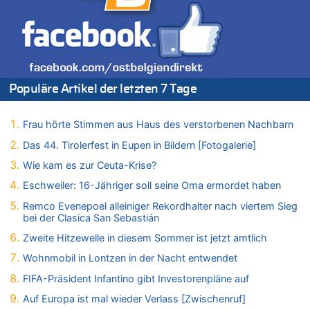
Mehrere Menschen in Londons City niedergestochen
05.08.2026 - 20:36 von Islam Experte zu
Mehrere Menschen in Londons City niedergestochen
05.08.2026 - 20:21 von Dax zu
Wasserstand des Rheins in NRW so niedrig wie noch nie
Populäre Artikel der letzten 7 Tage
05.08.2026 - 20:19 von Dax zu
Wasserstand des Rheins in NRW so niedrig wie noch nie
05.08.2026 - 20:11 von Analise zu
Frau hörte Stimmen aus Haus des verstorbenen Nachbarn
Mehrere Menschen in Londons City niedergestochen
Das 44. Tirolerfest in Eupen in Bildern [Fotogalerie]
05.08.2026 - 19:57 von michlaustderaffe zu
Wie kam es zur Ceuta-Krise?
Zweite Hitzewelle in diesem Sommer ist jetzt amtlich
Eschweiler: 16-Jähriger soll seine Oma ermordet haben
05.08.2026 - 19:50 von Pferd und Wagen zu
Aachen ab 11. August wieder Mekka des Pferdesports –
Remco Evenepoel alleiniger Rekordhalter nach viertem Sieg
bei der Clasica San Sebastián
Belgien setzt bei Reit-WM auf starke Springreiter
05.08.2026 - 19:40 von Mungo zu
Zweite Hitzewelle in diesem Sommer ist jetzt amtlich
Es gibt mmer mehr Fälle von Fahrerflucht in Belgien –
Wohnmobil in Lontzen in der Nacht entwendet
Fußgänger und Radfahrer sind die häufigsten Opfer
FIFA-Präsident Infantino gibt Investorenpläne auf
05.08.2026 - 19:34 von Mungo zu
Warum die Waldbrände in Frankreich und Spanien Rekorde
Auf Europa ist mal wieder Verlass [Zwischenruf]
brechen [Fragen & Antworten]