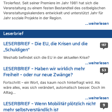
05.08.2026 - 18:10 von Ach zu
Tirolerfest. Seit seiner Premiere im Jahr 1981 hat sich die
Veranstaltung zu einem festen Bestandteil des ostbelgischen
Wasserstand des Rheins in NRW so niedrig wie noch nie
Veranstaltungskalenders entwickelt und unterstützt Jahr für
05.08.2026 - 17:32 von Peter G zu
Jahr soziale Projekte in der Region.
Mehrere Menschen in Londons City niedergestochen
....weiterlesen
05.08.2026 - 17:19 von Chips zu
Wasserstand des Rheins in NRW so niedrig wie noch nie
Leserbrief
05.08.2026 - 17:18 von Chips zu
LESERBRIEF – Die EU, die Krisen und die
Wasserstand des Rheins in NRW so niedrig wie noch nie
157
„Schuldigen“
05.08.2026 - 17:05 von Dax zu
Wie kam es zur Ceuta-Krise?
Weshalb befindet sich die EU in der aktuellen Krise?
05.08.2026 - 17:00 von Chips zu
....weiterlesen
Wasserstand des Rheins in NRW so niedrig wie noch nie
LESERBRIEF – Haben wir wirklich mehr
53
Freiheit – oder nur neue Zwänge?
05.08.2026 - 17:00 von Dax zu
Wie kam es zur Ceuta-Krise?
Fortschritt – ein Wort, das kaum noch hinterfragt wird. Als
05.08.2026 - 16:51 von Chips zu
wäre alles, was sich verändert, automatisch besser. Doch im
Es gibt mmer mehr Fälle von Fahrerflucht in Belgien –
Alltag…
Fußgänger und Radfahrer sind die häufigsten Opfer
....weiterlesen
05.08.2026 - 16:47 von Hugo Egon Bernhard von Sinnen zu
LESERBRIEF – Wenn Mobilität plötzlich nicht
9
Wasserstand des Rheins in NRW so niedrig wie noch nie
mehr selbstverständlich ist