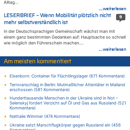
Alltag…
FIFA-Spitze demonstriert Einigkeit trotz Kritik und neuer
Vorwürfe gegen Präsident Gianni Infantino
....weiterlesen
LESERBRIEF – Wenn Mobilität plötzlich nicht
06.08.2026 - 16:53 von Frage zu
9
mehr selbstverständlich ist
Zweite Hitzewelle in diesem Sommer ist jetzt amtlich
06.08.2026 - 16:39 von Noah Parmentier zu
In der Deutschsprachigen Gemeinschaft wächst man mit
Zweite Hitzewelle in diesem Sommer ist jetzt amtlich
einem ganz bestimmten Gedanken auf: Hauptsache so schnell
wie möglich den Führerschein machen….
06.08.2026 - 16:36 von Noah Parmentier zu
....weiterlesen
Zweite Hitzewelle in diesem Sommer ist jetzt amtlich
06.08.2026 - 16:10 von Dax zu
Am meisten kommentiert
Wasserstand des Rheins in NRW so niedrig wie noch nie
06.08.2026 - 15:51 von SuperBoy zu
Elsenborn: Container für Flüchtlingslager (671 Kommentare)
Eschweiler: 16-Jähriger soll seine Oma ermordet haben
Terroranschlag in Berlin: Mutmaßlicher Attentäter in Mailand
06.08.2026 - 15:42 von PvD zu
erschossen (581 Kommentare)
Mehrere Menschen in Londons City niedergestochen
Hunderttausende Menschen in der Ukraine sind in Not –
06.08.2026 - 15:42 von Dax zu
Selenskyj fordert Verzicht auf Öl und Gas aus Russland (521
Zweite Hitzewelle in diesem Sommer ist jetzt amtlich
Kommentare)
06.08.2026 - 15:27 von ne Hondsjong zu
Nathalie Wimmer (474 Kommentare)
Zweite Hitzewelle in diesem Sommer ist jetzt amtlich
Ukraine setzt Marschflugkörper gegen Russland ein (456
06.08.2026 - 14:57 von Hugo Egon Bernhard von Sinnen zu
Kommentare)