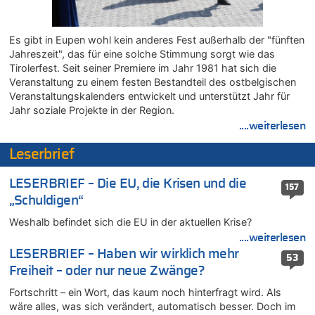
06.08.2026 - 20:16 von Panda46 zu
AS Eupen: „Keiner weiß, wohin die Reise geht…“
06.08.2026 - 19:17 von Guido Scholzen zu
Es gibt in Eupen wohl kein anderes Fest außerhalb der "fünften
Zweite Hitzewelle in diesem Sommer ist jetzt amtlich
Jahreszeit", das für eine solche Stimmung sorgt wie das
Tirolerfest. Seit seiner Premiere im Jahr 1981 hat sich die
06.08.2026 - 19:14 von JoKrings zu
Veranstaltung zu einem festen Bestandteil des ostbelgischen
Zweite Hitzewelle in diesem Sommer ist jetzt amtlich
Veranstaltungskalenders entwickelt und unterstützt Jahr für
06.08.2026 - 18:40 von Ostbelgien Direkt zu
Jahr soziale Projekte in der Region.
Felice Mazzu soll Cheftrainer der AS Eupen werden
....weiterlesen
06.08.2026 - 18:29 von Zahlen zählen Fakten zu
Leserbrief
Zweite Hitzewelle in diesem Sommer ist jetzt amtlich
06.08.2026 - 17:51 von ne Hondsjong zu
LESERBRIEF – Die EU, die Krisen und die
Zweite Hitzewelle in diesem Sommer ist jetzt amtlich
157
„Schuldigen“
06.08.2026 - 17:24 von Dax zu
Zweite Hitzewelle in diesem Sommer ist jetzt amtlich
Weshalb befindet sich die EU in der aktuellen Krise?
....weiterlesen
06.08.2026 - 17:23 von Hans L. zu
LESERBRIEF – Haben wir wirklich mehr
Zweite Hitzewelle in diesem Sommer ist jetzt amtlich
53
Freiheit – oder nur neue Zwänge?
06.08.2026 - 17:21 von Dax zu
Zweite Hitzewelle in diesem Sommer ist jetzt amtlich
Fortschritt – ein Wort, das kaum noch hinterfragt wird. Als
wäre alles, was sich verändert, automatisch besser. Doch im
06.08.2026 - 17:01 von Wahlstimme? zu